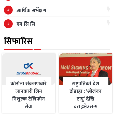
आर्थिक सर्भेक्षण
एम सि सि
सिफारिस
कोरोना संक्रमणबारे
राष्ट्रपतिको देश
जानकारी लिन
दौडाहा : ‘श्रीलंका
निशुल्क टेलिफोन
टापु’ देखि
सेवा
बराहक्षेत्रसम्म