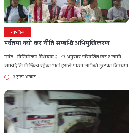
पत्रपत्रिका
पर्वतमा नयाँ कर नीति सम्बन्धि अभिमुखिकरण
पर्वत : विनियोजन विधेयक २०८३ अनुसार परिवर्तित कर र लामो
समयदेखि निष्क्रिय रहेका ‘फर्म’हरुले पाउन लागेको छुटका विषयमा
पर्वतमा अन्तरक्रिया भएको छ , आन्तरिक राजश्व कार्यालय बागलुङ
३ हप्ता अगाडि
र पर्वत उद्योग [...]