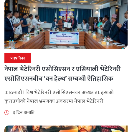
पत्रपत्रिका
नेपाल भेटेरिनरी एसोसिएसन र एसियाली भेटेरिनरी
एसोसिएसनबीच ‘वन हेल्थ’ सम्बन्धी ऐतिहासिक
समझदारी
काठमाडौं। विश्व भेटेरिनरी एसोसिएसनका अध्यक्ष डा. इसाओ
कुराउचीको नेपाल भ्रमणका अवसरमा नेपाल भेटेरिनरी
एसोसिएसनले अन्तर्राष्ट्रिय सहकार्यलाई नयाँ उचाइमा पुर्‍याउँदै
३ दिन अगाडि
महत्वपूर्ण कूटनीतिक तथा प्राविधिक उपलब्धि हासिल गरेको
जनाएको छ। भ्रमणका क्रममा विश्व [...]