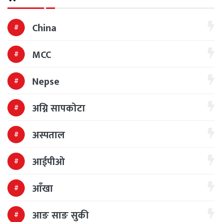
China
MCC
Nepse
अग्नि सापकोटा
अस्पताल
आईपीओ
आँखा
आङ साङ सुकी