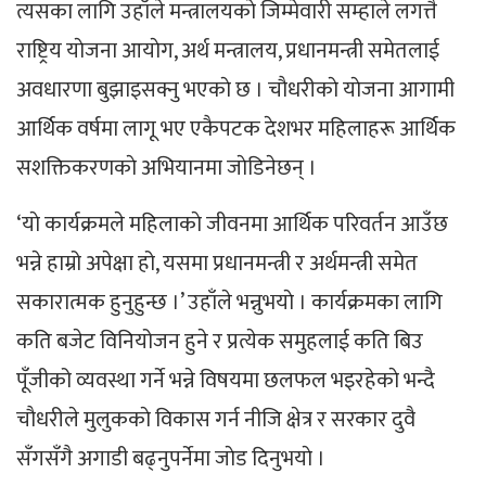
त्यसका लागि उहाँले मन्त्रालयकाे जिम्मेवारी सम्हाले लगत्तै
राष्ट्रिय याेजना आयाेग, अर्थ मन्त्रालय, प्रधानमन्त्री समेतलाई
अवधारणा बुझाइसक्नु भएकाे छ । चाैधरीकाे याेजना आगामी
आर्थिक वर्षमा लागू भए एकैपटक देशभर महिलाहरू आर्थिक
सशक्तिकरणकाे अभियानमा जाेडिनेछन् ।
‘याे कार्यक्रमले महिलाकाे जीवनमा आर्थिक परिवर्तन आउँछ
भन्ने हाम्रो अपेक्षा हो, यसमा प्रधानमन्त्री र अर्थमन्त्री समेत
सकारात्मक हुनुहुन्छ ।’ उहाँले भन्नुभयाे । कार्यक्रमका लागि
कति बजेट विनियोजन हुने र प्रत्येक समुहलाई कति बिउ
पूँजीको व्यवस्था गर्ने भन्ने विषयमा छलफल भइरहेकाे भन्दै
चाैधरीले मुलुककाे विकास गर्न नीजि क्षेत्र र सरकार दुवै
सँगसँगै अगाडी बढ्नुपर्नेमा जाेड दिनुभयाे ।