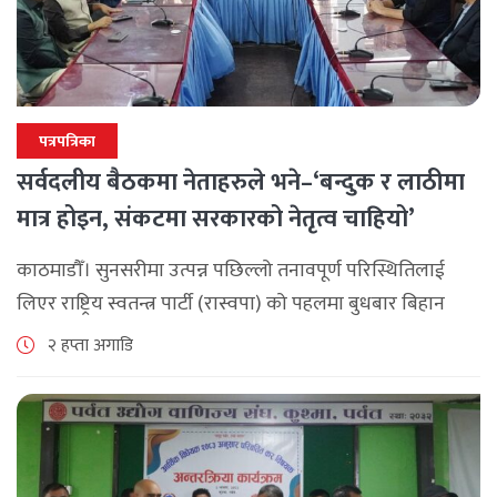
पत्रपत्रिका
सर्वदलीय बैठकमा नेताहरुले भने–‘बन्दुक र लाठीमा
मात्र होइन, संकटमा सरकारको नेतृत्व चाहियो’
काठमाडौँ। सुनसरीमा उत्पन्न पछिल्लो तनावपूर्ण परिस्थितिलाई
लिएर राष्ट्रिय स्वतन्त्र पार्टी (रास्वपा) को पहलमा बुधबार बिहान
सिंहदरबारमा सर्वदलीय बैठक जारी छ। रास्वपाका सभापति रवि
२ हप्ता अगाडि
लामिछानेले आह्वान गरेको उक्त बैठकमा सहभागी प्रमुख [...]