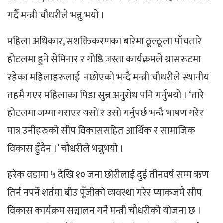
गर्दै मन्त्री चौधरीले भन्नु भयाे ।
महिला अधिकार, सशक्तिकरणका बारेमा ठूल्ठूला पाँचतारे
हाेटलमा हुने सेमिनार र गाेष्ठि जस्ता कार्यक्रमले ग्रासरूटमा
रहेका महिलाहरूलाई नछाेएकाे भन्दै मन्त्री चाैधरीले स्थानीय
तहमै गएर महिलाका पिडा सुन्न अनुराेध पनि गर्नुभयाे । ‘तारे
होटलमा जम्मा गराएर यसो र उसो गर्नुपर्छ भन्दै भाषण गरेर
मात्र उनीहरुको सीप विकाससहित आर्थिक र सामाजिक
विकास हुँदैन ।’ चाैधरीले भन्नुभयाे ।
हरेक वडामा ५ देखि १० जना छोरीलाई दुई तीनवर्ष सम्म ऋण
तिर्न नपर्ने शर्तमा बीउ पूँजीको व्यवस्था गरेर प्याकजमै सीप
विकास कार्यक्रम सञ्चालन गर्ने मन्त्री चाैधरीकाे याेजना छ ।