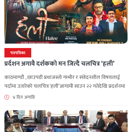
पत्रपत्रिका
प्रर्दशन अगावै दर्शकको मन जित्दै चलचित्र ‘हली’
काठमाण्डौ , छाउपडी प्रथाजस्तो गम्भीर र संवेदनशील विषयलाई
पर्दामा उतारेको चलचित्र ‘हली’आगामी साउन २२ गतेदेखि प्रदर्शनमा
आउने भएको छ। जापुरा फिल्मस् प्रोडक्सन र शुभ चिरायू फिल्मस्को
४ दिन अगाडि
सहकार्यमा ‘हली’ चलचित्र बनेको [...]