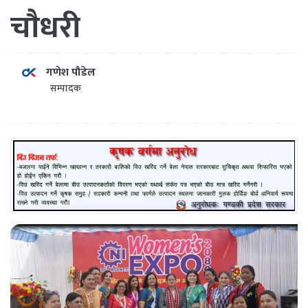
चाैधरी
गणेश पौडेल
सम्पादक