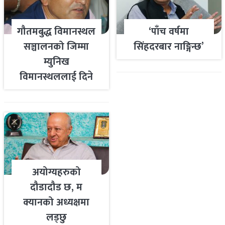
गौतमबुद्ध विमानस्थल
‘पाँच वर्षमा
सञ्चालनको जिम्मा
सिंहदरबार नाङ्गिन्छ’
म्युनिख
विमानस्थललाई दिने
तयारी
अयोग्यहरुको
दौडादौड छ, म
क्यानको अध्यक्षमा
लड्छु