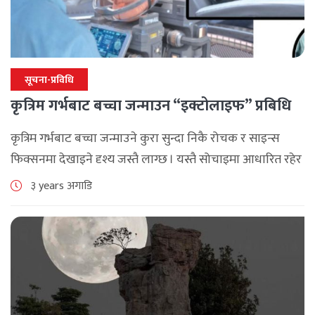
सूचना-प्रविधि
कृत्रिम गर्भबाट बच्चा जन्माउन “इक्टोलाइफ” प्रबिधि
कृत्रिम गर्भबाट बच्चा जन्माउने कुरा सुन्दा निकै रोचक र साइन्स
फिक्सनमा देखाइने दृश्य जस्तै लाग्छ । यस्तै सोचाइमा आधारित रहेर
सन् १९९९ मा बनेको एक हलिउड चलचित्र ‘म्याट्रिक्स’ मा मानिस
३ years अगाडि
कारखानामा [...]