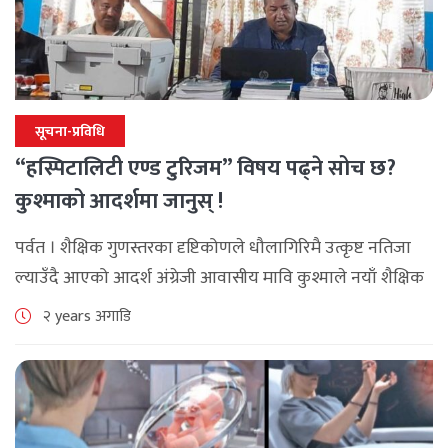
सूचना-प्रविधि
“हस्पिटालिटी एण्ड टुरिजम” विषय पढ्ने सोच छ?
कुश्माको आदर्शमा जानुस् !
पर्वत । शैक्षिक गुणस्तरका दृष्टिकोणले धौलागिरिमै उत्कृष्ट नतिजा
ल्याउँदै आएको आदर्श अंग्रेजी आवासीय मावि कुश्माले नयाँ शैक्षिक
सत्रसँगै कक्षा ११ मा गण्डकी प्रदेशमै नयाँ विषय मानिएको
२ years अगाडि
हस्पिटालिटी एण्ड टुरिजम विषयको अध्यापन [...]