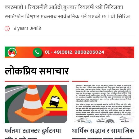
काठमाडौं । रियलमीले आउँदो बुधबार रियलमी ९प्रो सिरिजका
स्मार्टफोन विश्वभर एकसाथ सार्वजनिक गर्ने भएको छ । यो सिरिज
अन्तर्गत कम्पनीले रियलमी ९ प्रो, रियलमी ९ प्रो प्लस र रियलमी
४ years अगाडि
९आई [...]
लोकप्रिय समाचार
पर्वतमा ट्याक्टर दुर्घटनमा
धार्मिक सद्भाव र सामाजिक