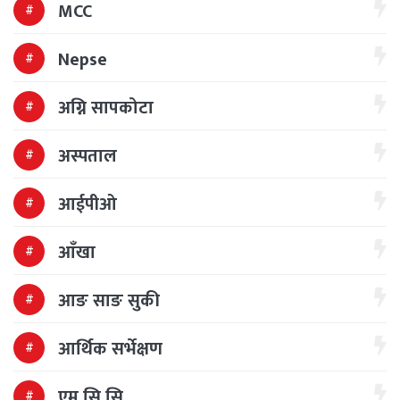
MCC
Nepse
अग्नि सापकोटा
अस्पताल
आईपीओ
आँखा
आङ साङ सुकी
आर्थिक सर्भेक्षण
एम सि सि