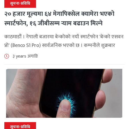
सूचना-प्रविधि
२० हजार मूल्यमा ६४ मेगापिक्सेल क्यामेरा भएको
स्मार्टफोन, १६ जीबीसम्म र्‍याम बढाउन मिल्ने
काठमाडौं । नेपाली बजारमा बेन्कोको नयाँ स्मार्टफोन 'बेन्को एसवन
प्रो' (Benco S1 Pro) सार्वजनिक भएकाे छ । कम्पनीले शुक्रबार
सस्तो मूल्यमा विभिन्न फिचर उपलब्ध भएको यो फोन नेपाली
३ years अगाडि
उपभोक्ताका लागि [...]
सूचना-प्रविधि