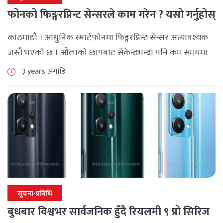
फोनको फिङ्गरप्रिन्ट सेन्सरले काम गरेन ? यसो गर्नुहोस्
काठमाडौं । आधुनिक स्मार्टफोनमा फिङ्गरप्रिन्ट सेन्सर अत्यावश्यक
जस्तै भएको छ । औंलाको छापबाट सेकेन्डभन्दा पनि कम समयमा
डिभाइस अनलक गर्न सकिने भएकाले यो फिचर धेरैको रोजाइमा
३ years अगाडि
परेको छ । त्यसबाहेक [...]
सूचना-प्रविधि
बुधबार विश्वभर सार्वजनिक हुँदै रियलमी ९ प्रो सिरिज