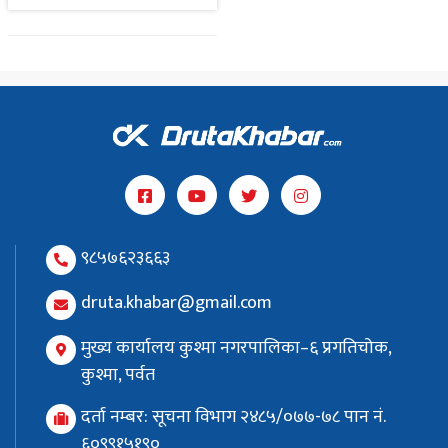
९८५७६२३६६३
druta.khabar@gmail.com
मुख्य कार्यालय कुश्मा नगरपालिका–६ प्रगतिचोक,
कुश्मा, पर्वत
दर्ता नम्बर: सूचना विभाग २४८५/०७७-७८ पान नं.
६०९९१५१९०