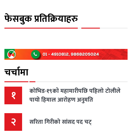
फेसबुक प्रतिक्रियाहरु
चर्चामा
कोभिड-१९काे महामारीपछि पहिलो टोलीले
१
पायो हिमाल आरोहण अनुमति
२
सरिता गिरीको सांसद पद चट्