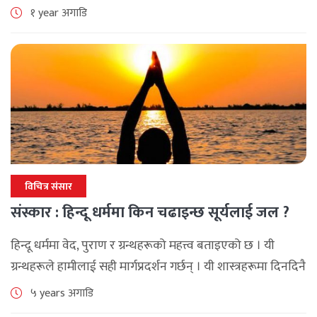
गत असारमा ऊर्जा, जलस्रोत तथा सिँचाइ मन्त्रालयको बागडोर
१ year अगाडि
सम्हालेदेखि नै उनीहरूबिच टसल चल्दै [...]
विचित्र संसार
संस्कार : हिन्दू धर्ममा किन चढाइन्छ सूर्यलाई जल ?
हिन्दू धर्ममा वेद, पुराण र ग्रन्थहरूको महत्त्व बताइएको छ । यी
ग्रन्थहरूले हामीलाई सही मार्गप्रदर्शन गर्छन् । यी शास्त्रहरूमा दिनदिनै
बिहानीपख सूर्यलाई जल चढाउनुपर्ने उल्लेख गरिएको छ । सूर्य सबै
५ years अगाडि
[...]