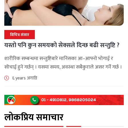
विचित्र संसार
यस्तो पनि कुन समयको सेक्सले दिन्छ बढी सन्तुष्टि ?
शारीरिक सम्बन्धमा सन्तुष्टिबारे मानिसका आ–आफ्नो भोगाई र
सोचाई हुने गर्छन् । यसमा समय, अवस्था सबैकुराले असर गर्ने गर्छ ।
घरको वातावरण, जोडीको मुड जस्ता विषय पनि यौन सन्तुष्टि
६ years अगाडि
मापनका कारक [...]
लोकप्रिय समाचार