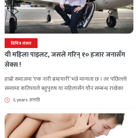
विचित्र संसार
यी महिला पाइलट, जसले गरिन् १० हजार जनासँग
सेक्स !
हाम्रो समाजमा ‘एक नारी ब्रम्हचारी’ भन्ने मान्यता छ । तर पछिल्लो
समयमा कतिपयले बहुपुरुष या महिलासँग यौन सम्बन्ध राखेका
खुलासाहरू गर्न थालिसकेका छन् । यसलाई धेरैले विदेशी गलत
६ years अगाडि
संस्कृतिको प्रभावका [...]