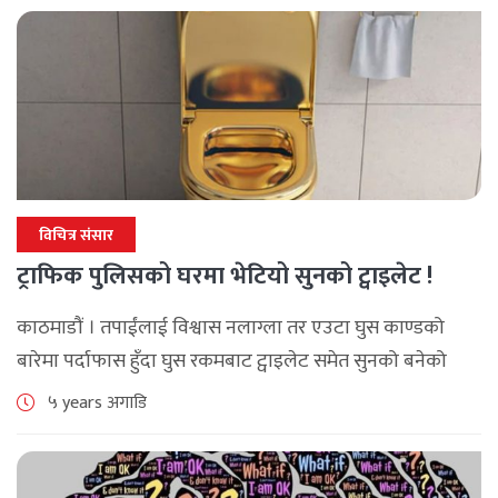
विचित्र संसार
ट्राफिक पुलिसको घरमा भेटियो सुनको ट्वाइलेट !
काठमाडौं । तपाईंलाई विश्वास नलाग्ला तर एउटा घुस काण्डको
बारेमा पर्दाफास हुँदा घुस रकमबाट ट्वाइलेट समेत सुनको बनेको
तथ्य फेला परेको छ । रुसी अधिकारीहरुले सयौँ हजार डलरको
५ years अगाडि
घुसकाण्डको पर्दाफास [...]