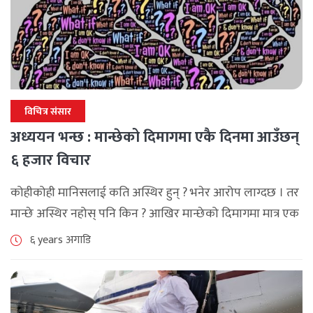
विचित्र संसार
अध्ययन भन्छ : मान्छेको दिमागमा एकै दिनमा आउँछन्
६ हजार विचार
कोहीकोही मानिसलाई कति अस्थिर हुन् ? भनेर आरोप लाग्दछ । तर
मान्छे अस्थिर नहोस् पनि किन ? आखिर मान्छेको दिमागमा मात्र एक
दिनमा ६ हजारभन्दा धेरैवटा विचार आउँदो रहेछन् । [...]
६ years अगाडि