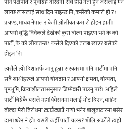
पनि पक्षपात र पूर्वाग्रह गरिँदैन। सबै हाम्रै नेता हुन जसलाई मन
लाग्छ त्यसलाई साथ दिन पाइन्छ नि, कसैको कमारो हो र?
प्रचण्ड, माधव नेपाल र केपी ओलीका कमारो होइन हामी।
आफ्नो बुद्धि विवेकले देखेको कुरा बोल्न पाइएन भने के को
पार्टी, के को लोकतन्त्र? कसैले दिएको तलब खाएर बसेको
होइन नि।
त्यसैले त्यो दिशातर्फ जानु हुन्न। सरकारमा पनि पार्टीमा पनि
सबै साथीहरुले आफ्नो योगदान र आफ्नो क्षमता, योग्यता,
पृष्ठभूमि, क्रियाशीलताअनुसार जिम्मेवारी पाउनु पर्छ। अहिले
पार्टी बिग्रेकै यसले महाधिवेसनमा मलाई भोट दिएन, बाहिर
बोल्दा मेरो विरोधमा ट्याउँट्याउँ गर्‍यो भनेर बालुवाटारमा बसेर
दागा धरेर नै हो। यसरी कहीँ पार्टी चल्छ? भोलि अर्कोले त्यही