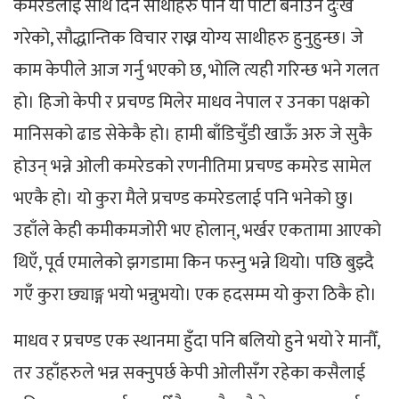
कमरेडलाई साथ दिने साथीहरु पनि यो पार्टी बनाउन दुःख
गरेको, सौद्धान्तिक विचार राख्न योग्य साथीहरु हुनुहुन्छ। जे
काम केपीले आज गर्नु भएको छ, भोलि त्यही गरिन्छ भने गलत
हो। हिजो केपी र प्रचण्ड मिलेर माधव नेपाल र उनका पक्षको
मानिसको ढाड सेकेकै हो। हामी बाँडिचुँडी खाऊँ अरु जे सुकै
होउन् भन्ने ओली कमरेडको रणनीतिमा प्रचण्ड कमरेड सामेल
भएकै हो। यो कुरा मैले प्रचण्ड कमरेडलाई पनि भनेको छु।
उहाँले केही कमीकमजोरी भए होलान्, भर्खर एकतामा आएको
थिएँ, पूर्व एमालेको झगडामा किन फस्नु भन्ने थियो। पछि बुझ्दै
गएँ कुरा छ्याङ्ग भयो भन्नुभयो। एक हदसम्म यो कुरा ठिकै हो।
माधव र प्रचण्ड एक स्थानमा हुँदा पनि बलियो हुने भयो रे मानौँ,
तर उहाँहरुले भन्न सक्नुपर्छ केपी ओलीसँग रहेका कसैलाई