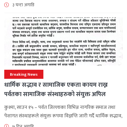
एसोसिएसनले अन्तर्राष्ट्रिय सहकार्यलाई नयाँ उचाइमा पुर्‍याउँदै
३ घन्टा अगाडि
महत्वपूर्ण कूटनीतिक तथा प्राविधिक उपलब्धि हासिल गरेको
जनाएको छ। भ्रमणका क्रममा विश्व [...]
Breaking News
धार्मिक सद्भाव र सामाजिक एकता कायम राख्न
पर्वतका सामाजिक संस्थाहरुको संयुक्त अपिल
कुश्मा, साउन १५ – पर्वत जिल्लाका विभिन्न नागरिक समाज तथा
पेशागत संस्थाहरूले संयुक्त रूपमा विज्ञप्ति जारी गर्दै धार्मिक सद्भाव,
सामाजिक एकता र कानुनी शासन कायम राख्न सबै पक्षलाई संयमता
७ दिन अगाडि