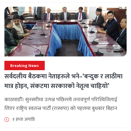
छ। श्रावण महिनाभरि विभिन्न वडाहरूमा सडक [...]
Breaking News
सर्वदलीय बैठकमा नेताहरुले भने–‘बन्दुक र लाठीमा
मात्र होइन, संकटमा सरकारको नेतृत्व चाहियो’
काठमाडौँ। सुनसरीमा उत्पन्न पछिल्लो तनावपूर्ण परिस्थितिलाई
लिएर राष्ट्रिय स्वतन्त्र पार्टी (रास्वपा) को पहलमा बुधबार बिहान
सिंहदरबारमा सर्वदलीय बैठक जारी छ। रास्वपाका सभापति रवि
१ हप्ता अगाडि
लामिछानेले आह्वान गरेको उक्त बैठकमा सहभागी प्रमुख [...]