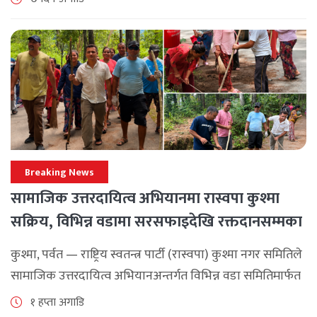
अपनाउन [...]
Breaking News
सामाजिक उत्तरदायित्व अभियानमा रास्वपा कुश्मा
सक्रिय, विभिन्न वडामा सरसफाइदेखि रक्तदानसम्मका
कार्यक्रम
कुश्मा, पर्वत — राष्ट्रिय स्वतन्त्र पार्टी (रास्वपा) कुश्मा नगर समितिले
सामाजिक उत्तरदायित्व अभियानअन्तर्गत विभिन्न वडा समितिमार्फत
समुदाय केन्द्रित र सेवामूलक कार्यक्रम सञ्चालन गरिरहेको जनाएको
१ हप्ता अगाडि