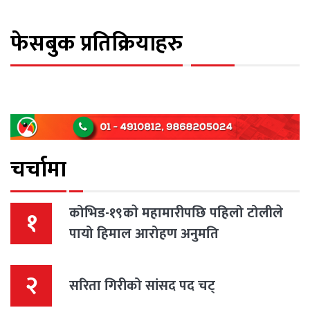
फेसबुक प्रतिक्रियाहरु
चर्चामा
कोभिड-१९काे महामारीपछि पहिलो टोलीले
१
पायो हिमाल आरोहण अनुमति
२
सरिता गिरीको सांसद पद चट्