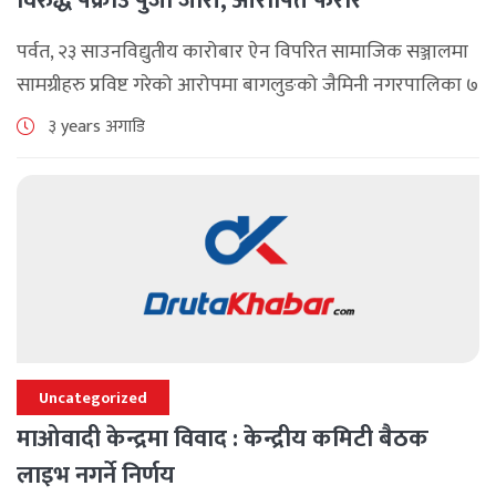
विरुद्ध पक्राउ पुर्जी जारी, आरोपित फरार
पर्वत, २३ साउनविद्युतीय कारोबार ऐन विपरित सामाजिक सञ्जालमा
सामग्रीहरु प्रविष्ट गरेको आरोपमा बागलुङको जैमिनी नगरपालिका ७
जैदीका एक युवालाई पर्वत जिल्ला अदालतले पक्राउ पुर्जी जारी
३ years अगाडि
गरेको छ । जैमिनी नगरपालिका [...]
Uncategorized
माओवादी केन्द्रमा विवाद : केन्द्रीय कमिटी बैठक
लाइभ नगर्ने निर्णय