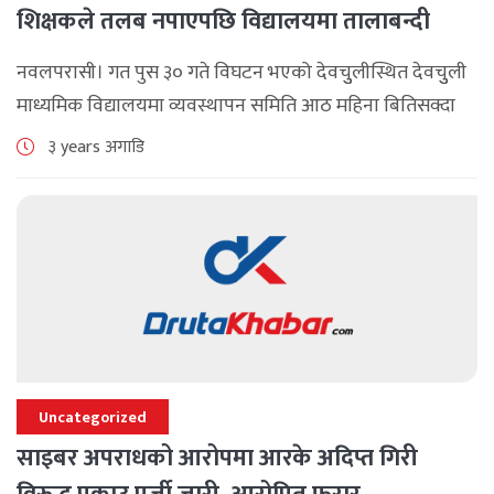
शिक्षकले तलब नपाएपछि विद्यालयमा तालाबन्दी
नवलपरासी। गत पुस ३० गते विघटन भएको देवचुुलीस्थित देवचुुली
माध्यमिक विद्यालयमा व्यवस्थापन समिति आठ महिना बितिसक्दा
पनि नयाँ समिति बन्न नसक्दा शिक्षकले अहिलेसम्म तलबभता
३ years अगाडि
नपाएका कारण विद्यालय अस्तव्यस्त बन्न पुुगेको छ [...]
Uncategorized
साइबर अपराधको आरोपमा आरके अदिप्त गिरी