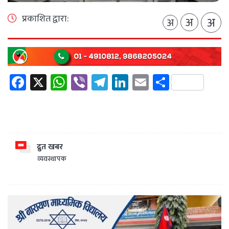
प्रकाशित द्वारा:
अ
अ
अ
Facebook
X
WhatsApp
Viber
Telegram
LinkedIn
Email
Share
द्रुत खबर
व्यवस्थापक