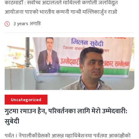
काठमाडौं : सर्वोच्च अदालतले माथिल्लो कर्णाली जलविद्युत
आयोजना पाएको भारतीय कम्पनी गान्धी मल्लिकार्जुन राओ
(जीएमआर)लाई लगानी जुटाउन दुई वर्ष समय थप्ने सरकारको
३ years अगाडि
निर्णय सदर गरेको छ। प्रधानमन्त्री तथा मन्त्रिपरिषद कार्यालयको
नाममा [...]
Uncategorized
गुटमा रमाउन हैन, परिवर्तनका लागि मेरो उम्मेदवारी:
सुबेदी
पर्वत । नेपालीकाँग्रेसको आसन्न महाधिबेशनमा पर्वतमा आकांक्षीको