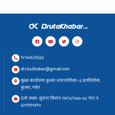
९८५७६२३६६३
druta.khabar@gmail.com
मुख्य कार्यालय कुश्मा नगरपालिका–६ प्रगतिचोक,
कुश्मा, पर्वत
दर्ता नम्बर: सूचना विभाग २४८५/०७७-७८ पान नं.
६०९९१५१९०