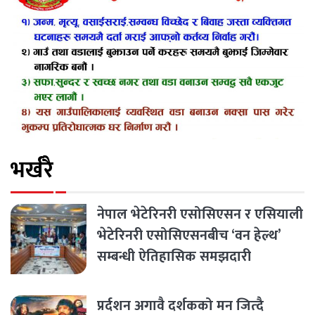
भर्खरै
नेपाल भेटेरिनरी एसोसिएसन र एसियाली
भेटेरिनरी एसोसिएसनबीच ‘वन हेल्थ’
सम्बन्धी ऐतिहासिक समझदारी
प्रर्दशन अगावै दर्शकको मन जित्दै