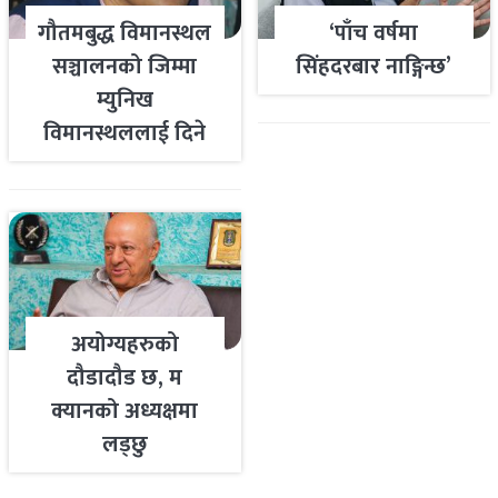
गौतमबुद्ध विमानस्थल
‘पाँच वर्षमा
सञ्चालनको जिम्मा
सिंहदरबार नाङ्गिन्छ’
म्युनिख
विमानस्थललाई दिने
तयारी
अयोग्यहरुको
दौडादौड छ, म
क्यानको अध्यक्षमा
लड्छु