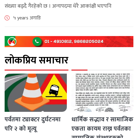
संख्या बढ्दै गैरहेको छ । अन्यपदमा धेरै आकांक्षी भएपनि
सभापतिमा भने को उम्मेदवार बन्ने हुन भन्ने रोचक विषय बनेको छ ।
५ years अगाडि
यो बिचमा [...]
लोकप्रिय समाचार
पर्वतमा ट्याक्टर दुर्घटनमा
धार्मिक सद्भाव र सामाजिक
परि २ को मृत्यू
एकता कायम राख्न पर्वतका