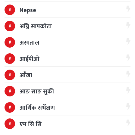
Nepse
अग्नि सापकोटा
अस्पताल
आईपीओ
आँखा
आङ साङ सुकी
आर्थिक सर्भेक्षण
एम सि सि