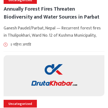
Uncategorized
Annually Forest Fires Threaten
Biodiversity and Water Sources in Parbat
Ganesh Paudel/Parbat, Nepal — Recurrent forest fires
in Thulipokhari, Ward No. 12 of Kushma Municipality,
Parbat District, have emerged as a serious threat to
२ महिना अगाडि
local biodiversity, wildlife habitats, medicinal herbs, [...]
Uncategorized