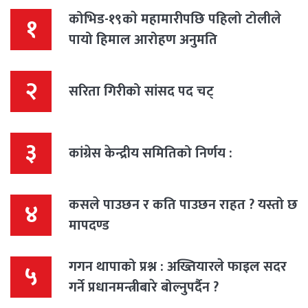
कोभिड-१९काे महामारीपछि पहिलो टोलीले
१
पायो हिमाल आरोहण अनुमति
२
सरिता गिरीको सांसद पद चट्
३
कांग्रेस केन्द्रीय समितिको निर्णय :
कसले पाउछन र कति पाउछन राहत ? यस्तो छ
४
मापदण्ड
गगन थापाको प्रश्न : अख्तियारले फाइल सदर
५
गर्ने प्रधानमन्त्रीबारे बोल्नुपर्दैन ?