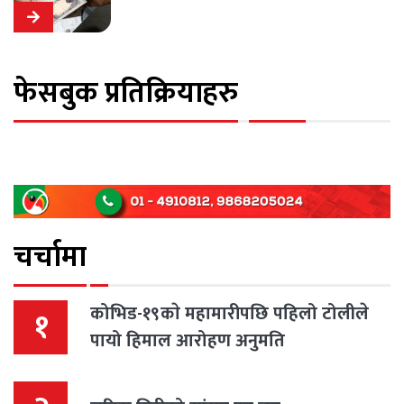
फेसबुक प्रतिक्रियाहरु
चर्चामा
कोभिड-१९काे महामारीपछि पहिलो टोलीले
१
पायो हिमाल आरोहण अनुमति