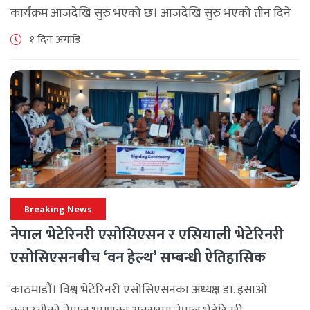
कार्यक्रम आजदेखि सुरु भएको छ। आजदेखि सुरु भएको तीन दिने
ब्रान्च म्यानेजर कन्फ्रेन्स विभिन्न कार्यक्रमहरुका साथ भब्य साथ
१ दिन अगाडि
मनाउने कम्पनीले लक्ष्य [...]
Breaking News
नेपाल भेटेरिनरी एसोसिएसन र एसियाली भेटेरिनरी
एसोसिएसनबीच ‘वन हेल्थ’ सम्बन्धी ऐतिहासिक
समझदारी
काठमाडौं। विश्व भेटेरिनरी एसोसिएसनका अध्यक्ष डा. इसाओ