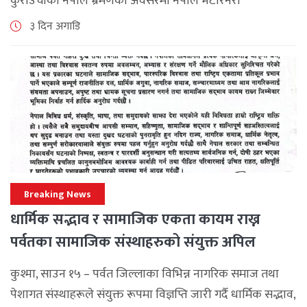
कुराउचीको नेपाल भ्रमणका अवसरमा नेपाल भेटेरिनरी
एसोसिएसनले अन्तर्राष्ट्रिय सहकार्यलाई नयाँ उचाइमा पुर्‍याउँदै
३ दिन अगाडि
महत्वपूर्ण कूटनीतिक तथा प्राविधिक उपलब्धि हासिल गरेको
जनाएको छ। भ्रमणका क्रममा विश्व [...]
Breaking News
धार्मिक सद्भाव र सामाजिक एकता कायम राख्न
पर्वतका सामाजिक संस्थाहरुको संयुक्त अपिल
कुश्मा, साउन १५ – पर्वत जिल्लाका विभिन्न नागरिक समाज तथा
पेशागत संस्थाहरूले संयुक्त रूपमा विज्ञप्ति जारी गर्दै धार्मिक सद्भाव,