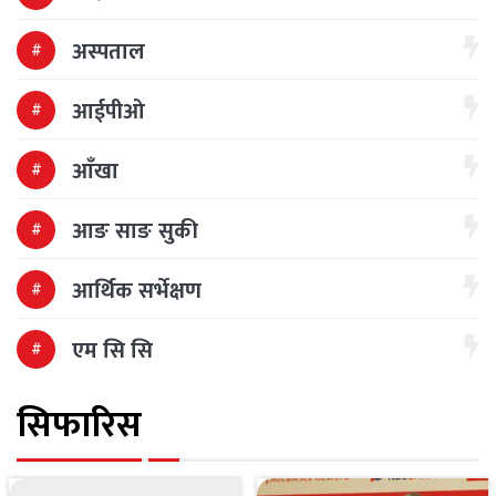
अस्पताल
आईपीओ
आँखा
आङ साङ सुकी
आर्थिक सर्भेक्षण
एम सि सि
सिफारिस