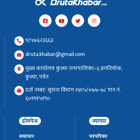
९८५७६२३६६३
druta.khabar@gmail.com
मुख्य कार्यालय कुश्मा नगरपालिका–६ प्रगतिचोक,
कुश्मा, पर्वत
दर्ता नम्बर: सूचना विभाग २४८५/०७७-७८ पान नं.
६०९९१५१९०
होमपेज
व्यापार
समाचार
पत्रपत्रिका