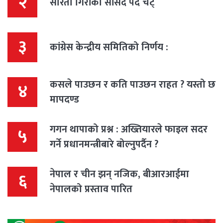
२
सरिता गिरीको सांसद पद चट्
३
कांग्रेस केन्द्रीय समितिको निर्णय :
कसले पाउछन र कति पाउछन राहत ? यस्तो छ
४
मापदण्ड
गगन थापाको प्रश्न : अख्तियारले फाइल सदर
५
गर्ने प्रधानमन्त्रीबारे बोल्नुपर्दैन ?
नेपाल र चीन झन् नजिक, बीआरआईमा
६
नेपालको प्रस्ताव पारित