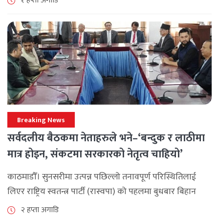
१ हप्ता अगाडि
छ। श्रावण महिनाभरि विभिन्न वडाहरूमा सडक [...]
Breaking News
सर्वदलीय बैठकमा नेताहरुले भने–‘बन्दुक र लाठीमा
मात्र होइन, संकटमा सरकारको नेतृत्व चाहियो’
काठमाडौँ। सुनसरीमा उत्पन्न पछिल्लो तनावपूर्ण परिस्थितिलाई
लिएर राष्ट्रिय स्वतन्त्र पार्टी (रास्वपा) को पहलमा बुधबार बिहान
सिंहदरबारमा सर्वदलीय बैठक जारी छ। रास्वपाका सभापति रवि
२ हप्ता अगाडि