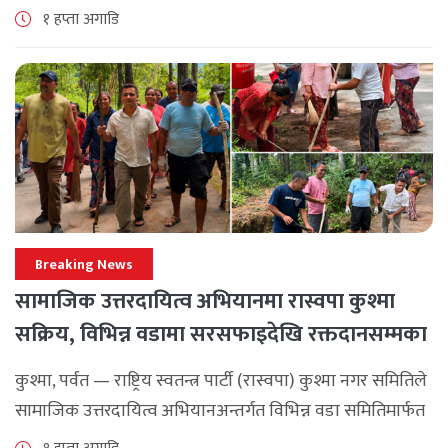
सामाजिक एकता र कानुनी शासन कायम राख्न सबै पक्षलाई संयमता
१ हप्ता अगाडि
अपनाउन [...]
Breaking News
सामाजिक उत्तरदायित्व अभियानमा रास्वपा कुश्मा
सक्रिय, विभिन्न वडामा सरसफाइदेखि रक्तदानसम्मका
कार्यक्रम
कुश्मा, पर्वत — राष्ट्रिय स्वतन्त्र पार्टी (रास्वपा) कुश्मा नगर समितिले
सामाजिक उत्तरदायित्व अभियानअन्तर्गत विभिन्न वडा समितिमार्फत
समुदाय केन्द्रित र सेवामूलक कार्यक्रम सञ्चालन गरिरहेको जनाएको