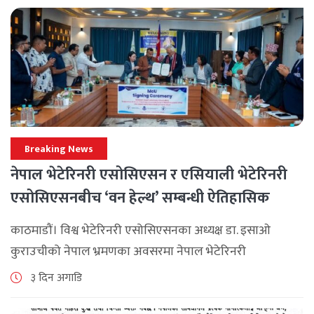
Breaking News
नेपाल भेटेरिनरी एसोसिएसन र एसियाली भेटेरिनरी
एसोसिएसनबीच ‘वन हेल्थ’ सम्बन्धी ऐतिहासिक
समझदारी
काठमाडौं। विश्व भेटेरिनरी एसोसिएसनका अध्यक्ष डा. इसाओ
कुराउचीको नेपाल भ्रमणका अवसरमा नेपाल भेटेरिनरी
एसोसिएसनले अन्तर्राष्ट्रिय सहकार्यलाई नयाँ उचाइमा पुर्‍याउँदै
३ दिन अगाडि
महत्वपूर्ण कूटनीतिक तथा प्राविधिक उपलब्धि हासिल गरेको