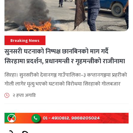
Breaking News
सुनसरी घटनाको निष्पक्ष छानबिनको माग गर्दै
सिरहामा प्रदर्शन, प्रधानमन्त्री र गृहमन्त्रीको राजीनामा
माग
सिरहा। सुनसरीको देवानगञ्ज गाउँपालिका–३ कप्तानगञ्जमा प्रहरीको
गोली लागेर मृत्यु भएको घटनाको विरोधमा सिरहाको गोलबजार
नगरपालिका–८ पुरानो चोक चोहर्वामा स्थानीयले प्रदर्शन गरेका
२ हप्ता अगाडि
छन्। घटनाको निष्पक्ष छानबिनको माग गर्दै स्थानीयहरूले पूर्व–
पश्चिम राजमार्ग अवरुद्ध [...]