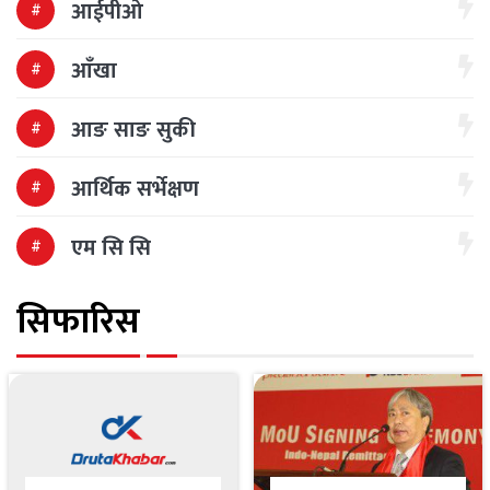
आईपीओ
आँखा
आङ साङ सुकी
आर्थिक सर्भेक्षण
एम सि सि
सिफारिस