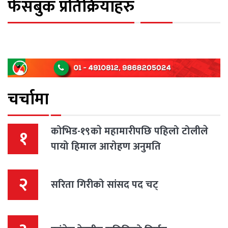
फेसबुक प्रतिक्रियाहरु
चर्चामा
कोभिड-१९काे महामारीपछि पहिलो टोलीले
१
पायो हिमाल आरोहण अनुमति
२
सरिता गिरीको सांसद पद चट्