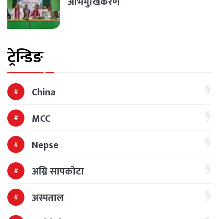
अभिमुखिकरण
ट्रेन्डिङ
China
MCC
Nepse
अग्नि सापकोटा
अस्पताल