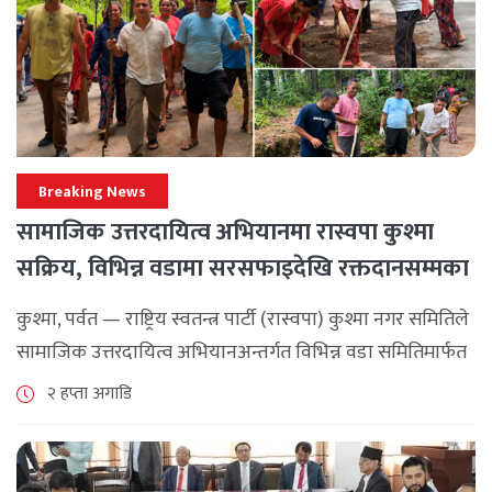
Breaking News
सामाजिक उत्तरदायित्व अभियानमा रास्वपा कुश्मा
सक्रिय, विभिन्न वडामा सरसफाइदेखि रक्तदानसम्मका
कार्यक्रम
कुश्मा, पर्वत — राष्ट्रिय स्वतन्त्र पार्टी (रास्वपा) कुश्मा नगर समितिले
सामाजिक उत्तरदायित्व अभियानअन्तर्गत विभिन्न वडा समितिमार्फत
समुदाय केन्द्रित र सेवामूलक कार्यक्रम सञ्चालन गरिरहेको जनाएको
२ हप्ता अगाडि
छ। श्रावण महिनाभरि विभिन्न वडाहरूमा सडक [...]