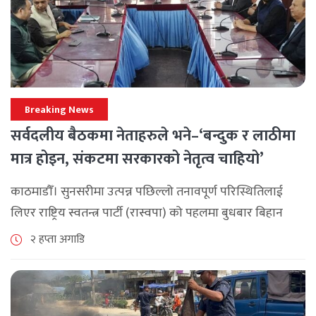
Breaking News
सर्वदलीय बैठकमा नेताहरुले भने–‘बन्दुक र लाठीमा
मात्र होइन, संकटमा सरकारको नेतृत्व चाहियो’
काठमाडौँ। सुनसरीमा उत्पन्न पछिल्लो तनावपूर्ण परिस्थितिलाई
लिएर राष्ट्रिय स्वतन्त्र पार्टी (रास्वपा) को पहलमा बुधबार बिहान
सिंहदरबारमा सर्वदलीय बैठक जारी छ। रास्वपाका सभापति रवि
२ हप्ता अगाडि
लामिछानेले आह्वान गरेको उक्त बैठकमा सहभागी प्रमुख [...]