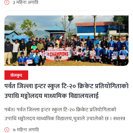
२६ गते शनिबार कुश्माको बडागाउँस्थित जिल्ला खेलकुद विकास
३ महिना अगाडि
समितिको कार्यालयबाट प्रतियोगिता सुरु हुने [...]
खेलकुद
पर्वत जिल्ला इन्टर स्कुल टि-२० क्रिकेट प्रतियोगिताको
उपाधि मङ्गोलदय माध्यमिक विद्यालयलाई
पर्बत। पर्वत जिल्ला इन्टर स्कुल टि-२० क्रिकेट प्रतियोगिताको
उपाधि मङ्गोलदय माध्यमिक विद्यालय,चुवाले उचालेको छ । सशस्त्र
प्रहरीको खेलमैदानमा आयोजना भएको फाइनल खेलमा मङ्गोलदय
७ महिना अगाडि