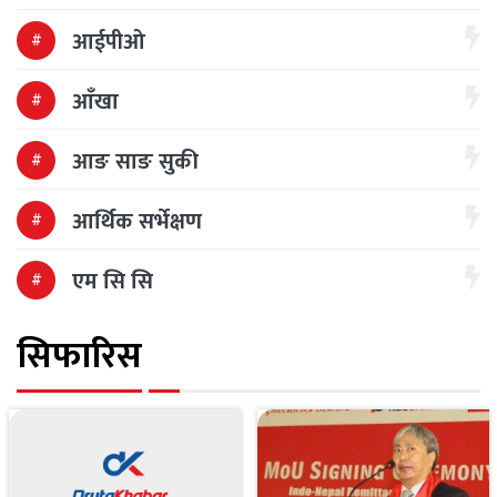
आईपीओ
आँखा
आङ साङ सुकी
आर्थिक सर्भेक्षण
एम सि सि
सिफारिस