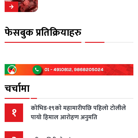
फेसबुक प्रतिक्रियाहरु
चर्चामा
कोभिड-१९काे महामारीपछि पहिलो टोलीले
१
पायो हिमाल आरोहण अनुमति