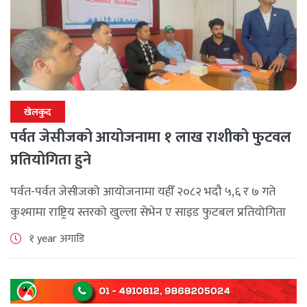
खेलकुद
पर्वत जेसीजको आयोजनामा १ लाख राशीको फुटवल
प्रतियोगिता हुने
पर्वत-पर्वत जेसीजको आयोजनामा यहीँ २०८२ भदौ ५,६ र ७ गते
कुश्मामा राष्ट्रिय स्तरको खुल्ला सेभेन ए साइड फुटबल प्रतियोगिता
हुने भएको छ । सनिबार कुश्मामा पत्रकार सम्मेलन गरि उक्त फुटबल
१ year अगाडि
[...]