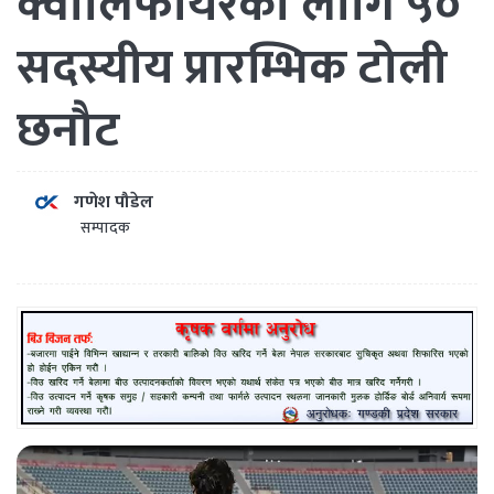
क्वालिफायरका लागि ५०
सदस्यीय प्रारम्भिक टोली
छनौट
गणेश पौडेल
सम्पादक