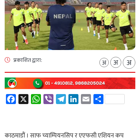
प्रकाशित द्वारा:
अ
अ
अ
Facebook
X
WhatsApp
Viber
Telegram
LinkedIn
Email
Share
काठमाडौं । साफ च्याम्पियनसिप र एएफसी एशियन कप