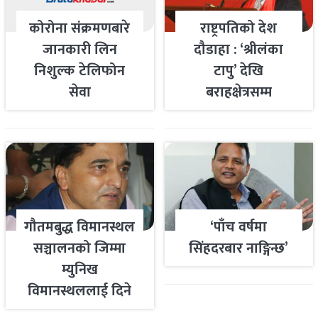
कोरोना संक्रमणबारे
राष्ट्रपतिको देश
जानकारी लिन
दौडाहा : ‘श्रीलंका
निशुल्क टेलिफोन
टापु’ देखि
सेवा
बराहक्षेत्रसम्म
गौतमबुद्ध विमानस्थल
‘पाँच वर्षमा
सञ्चालनको जिम्मा
सिंहदरबार नाङ्गिन्छ’
म्युनिख
विमानस्थललाई दिने
तयारी