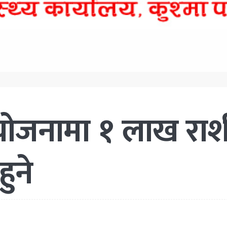
योजनामा १ लाख रा
ुने