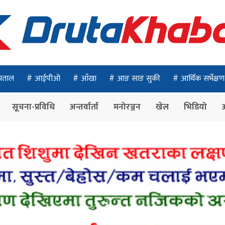
पताल
आईपीओ
आँखा
आङ साङ सुकी
आर्थिक सर्भेक्षण
सूचना-प्रविधि
अन्तर्वार्ता
मनोरञ्जन
खेल
भिडियो