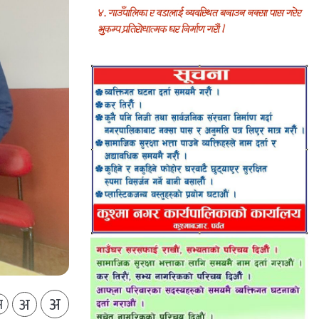
अ
अ
अ