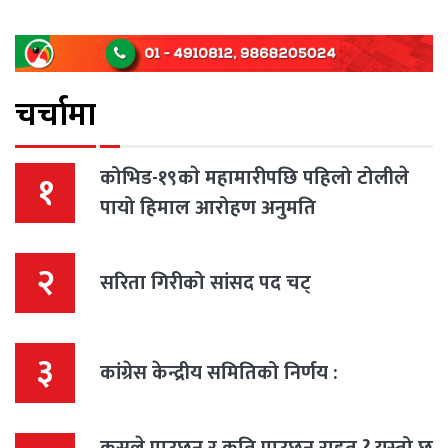
चर्चामा
कोभिड-१९काे महामारीपछि पहिलो टोलीले
१
पायो हिमाल आरोहण अनुमति
२
सरिता गिरीको सांसद पद चट्
३
कांग्रेस केन्द्रीय समितिको निर्णय :
कसले पाउछन र कति पाउछन राहत ? यस्तो छ