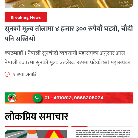
Breaking News
सुनको मूल्य तोलामा ४ हजार ३०० रुपैयाँ घट्यो, चाँदी
पनि सस्तियो
काठमाडौँ । नेपाली सुनचाँदी व्यवसायी महासंघका अनुसार आज
नेपाली बजारमा सुनको मूल्य उल्लेख्य रूपमा घटेको छ। महासंघका
अनुसार छापावाल सुनको मूल्य आज प्रतितोला दुई लाख ८४ हजार
१ हप्ता अगाडि
२०० रुपैयाँ कायम [...]
लोकप्रिय समाचार