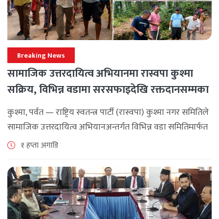
Breaking News
सामाजिक उत्तरदायित्व अभियानमा रास्वपा कुश्मा
सक्रिय, विभिन्न वडामा सरसफाइदेखि रक्तदानसम्मका
कार्यक्रम
कुश्मा, पर्वत — राष्ट्रिय स्वतन्त्र पार्टी (रास्वपा) कुश्मा नगर समितिले
सामाजिक उत्तरदायित्व अभियानअन्तर्गत विभिन्न वडा समितिमार्फत
समुदाय केन्द्रित र सेवामूलक कार्यक्रम सञ्चालन गरिरहेको जनाएको
१ हप्ता अगाडि
छ। श्रावण महिनाभरि विभिन्न वडाहरूमा सडक [...]