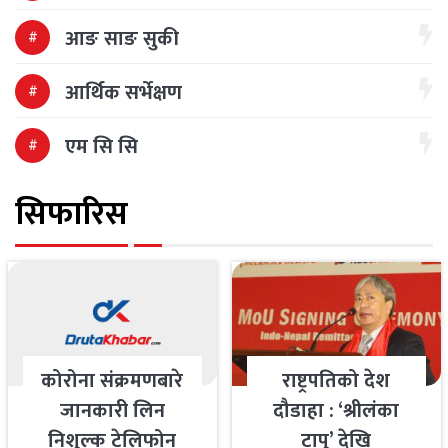
आङ साङ सुकी
आर्थिक सर्भेक्षण
एम सि सि
सिफारिस
कोरोना संक्रमणबारे
राष्ट्रपतिको देश
जानकारी लिन
दौडाहा : ‘श्रीलंका
निशुल्क टेलिफोन
टापु’ देखि