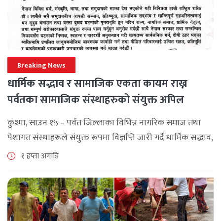
Breaking News
धार्मिक सद्भाव र सामाजिक एकता कायम राख्न
पर्वतका सामाजिक संस्थाहरुको संयुक्त अपिल
कुश्मा, साउन १५ – पर्वत जिल्लाका विभिन्न नागरिक समाज तथा
पेशागत संस्थाहरूले संयुक्त रूपमा विज्ञप्ति जारी गर्दै धार्मिक सद्भाव,
सामाजिक एकता र कानुनी शासन कायम राख्न सबै पक्षलाई संयमता
१ हप्ता अगाडि
अपनाउन [...]