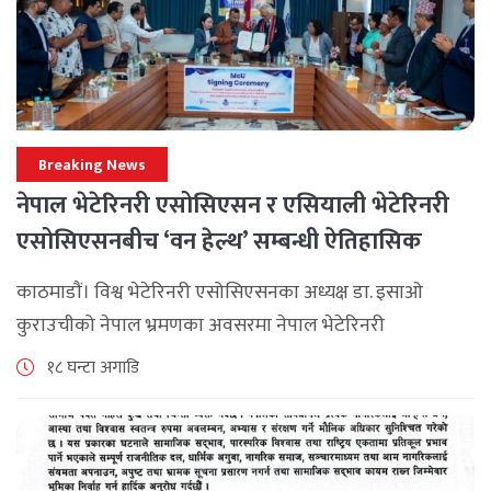
Breaking News
नेपाल भेटेरिनरी एसोसिएसन र एसियाली भेटेरिनरी
एसोसिएसनबीच ‘वन हेल्थ’ सम्बन्धी ऐतिहासिक
समझदारी
काठमाडौं। विश्व भेटेरिनरी एसोसिएसनका अध्यक्ष डा. इसाओ
कुराउचीको नेपाल भ्रमणका अवसरमा नेपाल भेटेरिनरी
एसोसिएसनले अन्तर्राष्ट्रिय सहकार्यलाई नयाँ उचाइमा पुर्‍याउँदै
१८ घन्टा अगाडि
महत्वपूर्ण कूटनीतिक तथा प्राविधिक उपलब्धि हासिल गरेको
जनाएको छ। भ्रमणका क्रममा विश्व [...]