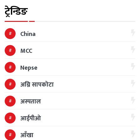
ट्रेन्डिङ
China
MCC
Nepse
अग्नि सापकोटा
अस्पताल
आईपीओ
आँखा