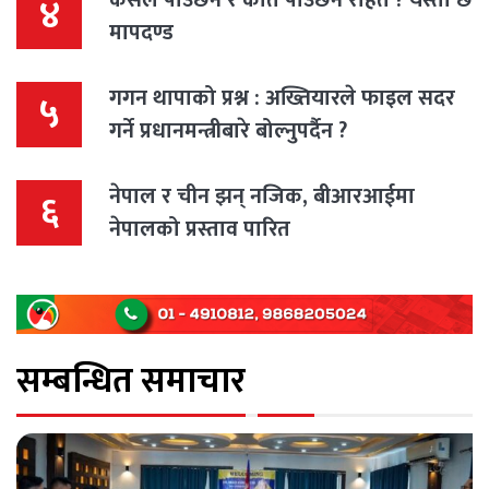
४
मापदण्ड
गगन थापाको प्रश्न : अख्तियारले फाइल सदर
५
गर्ने प्रधानमन्त्रीबारे बोल्नुपर्दैन ?
नेपाल र चीन झन् नजिक, बीआरआईमा
६
नेपालको प्रस्ताव पारित
सम्बन्धित समाचार