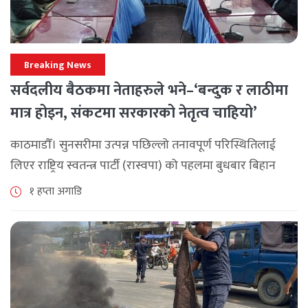
Breaking News
सर्वदलीय बैठकमा नेताहरुले भने–‘बन्दुक र लाठीमा
मात्र होइन, संकटमा सरकारको नेतृत्व चाहियो’
काठमाडौँ। सुनसरीमा उत्पन्न पछिल्लो तनावपूर्ण परिस्थितिलाई
लिएर राष्ट्रिय स्वतन्त्र पार्टी (रास्वपा) को पहलमा बुधबार बिहान
सिंहदरबारमा सर्वदलीय बैठक जारी छ। रास्वपाका सभापति रवि
१ हप्ता अगाडि
लामिछानेले आह्वान गरेको उक्त बैठकमा सहभागी प्रमुख [...]