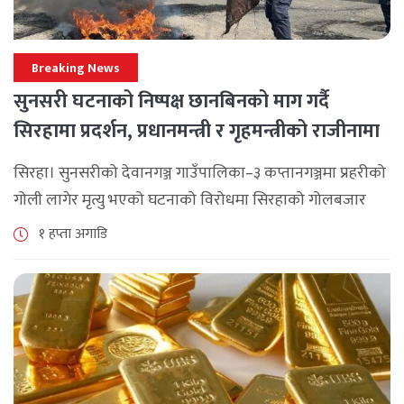
Breaking News
सुनसरी घटनाको निष्पक्ष छानबिनको माग गर्दै
सिरहामा प्रदर्शन, प्रधानमन्त्री र गृहमन्त्रीको राजीनामा
माग
सिरहा। सुनसरीको देवानगञ्ज गाउँपालिका–३ कप्तानगञ्जमा प्रहरीको
गोली लागेर मृत्यु भएको घटनाको विरोधमा सिरहाको गोलबजार
नगरपालिका–८ पुरानो चोक चोहर्वामा स्थानीयले प्रदर्शन गरेका
१ हप्ता अगाडि
छन्। घटनाको निष्पक्ष छानबिनको माग गर्दै स्थानीयहरूले पूर्व–
पश्चिम राजमार्ग अवरुद्ध [...]