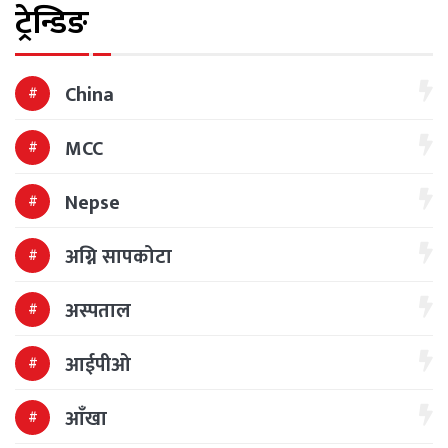
ट्रेन्डिङ
China
MCC
Nepse
अग्नि सापकोटा
अस्पताल
आईपीओ
आँखा