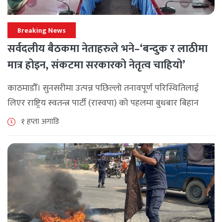
Breaking News
सर्वदलीय बैठकमा नेताहरुले भने–‘बन्दुक र लाठीमा
मात्र होइन, संकटमा सरकारको नेतृत्व चाहियो’
काठमाडौँ। सुनसरीमा उत्पन्न पछिल्लो तनावपूर्ण परिस्थितिलाई
लिएर राष्ट्रिय स्वतन्त्र पार्टी (रास्वपा) को पहलमा बुधबार बिहान
सिंहदरबारमा सर्वदलीय बैठक जारी छ। रास्वपाका सभापति रवि
१ हप्ता अगाडि
लामिछानेले आह्वान गरेको उक्त बैठकमा सहभागी प्रमुख [...]