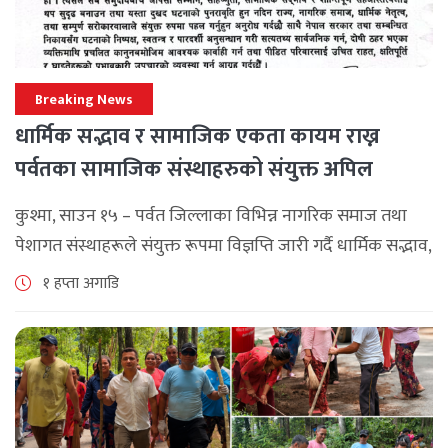
Breaking News
धार्मिक सद्भाव र सामाजिक एकता कायम राख्न
पर्वतका सामाजिक संस्थाहरुको संयुक्त अपिल
कुश्मा, साउन १५ – पर्वत जिल्लाका विभिन्न नागरिक समाज तथा
पेशागत संस्थाहरूले संयुक्त रूपमा विज्ञप्ति जारी गर्दै धार्मिक सद्भाव,
सामाजिक एकता र कानुनी शासन कायम राख्न सबै पक्षलाई संयमता
१ हप्ता अगाडि
अपनाउन [...]