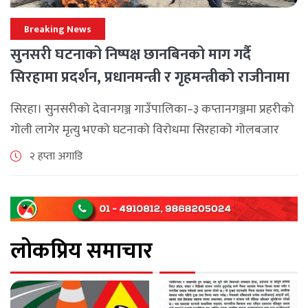
Breaking News
सुनसरी घटनाको निष्पक्ष छानबिनको माग गर्दै
सिरहामा प्रदर्शन, प्रधानमन्त्री र गृहमन्त्रीको राजीनामा
माग
सिरहा। सुनसरीको देवानगञ्ज गाउँपालिका–३ कप्तानगञ्जमा प्रहरीको
गोली लागेर मृत्यु भएको घटनाको विरोधमा सिरहाको गोलबजार
नगरपालिका–८ पुरानो चोक चोहर्वामा स्थानीयले प्रदर्शन गरेका
२ हप्ता अगाडि
छन्। घटनाको निष्पक्ष छानबिनको माग गर्दै स्थानीयहरूले पूर्व–
पश्चिम राजमार्ग अवरुद्ध [...]
लोकप्रिय समाचार