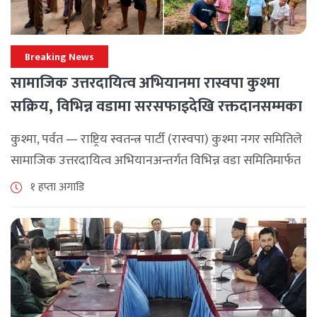
Breaking News
सामाजिक उत्तरदायित्व अभियानमा रास्वपा कुश्मा
सक्रिय, विभिन्न वडामा सरसफाइदेखि रक्तदानसम्मका
कार्यक्रम
कुश्मा, पर्वत — राष्ट्रिय स्वतन्त्र पार्टी (रास्वपा) कुश्मा नगर समितिले
सामाजिक उत्तरदायित्व अभियानअन्तर्गत विभिन्न वडा समितिमार्फत
समुदाय केन्द्रित र सेवामूलक कार्यक्रम सञ्चालन गरिरहेको जनाएको
१ हप्ता अगाडि
छ। श्रावण महिनाभरि विभिन्न वडाहरूमा सडक [...]