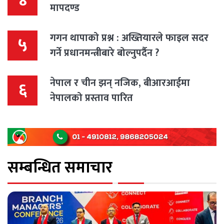
४
मापदण्ड
गगन थापाको प्रश्न : अख्तियारले फाइल सदर
५
गर्ने प्रधानमन्त्रीबारे बोल्नुपर्दैन ?
नेपाल र चीन झन् नजिक, बीआरआईमा
६
नेपालको प्रस्ताव पारित
सम्बन्धित समाचार