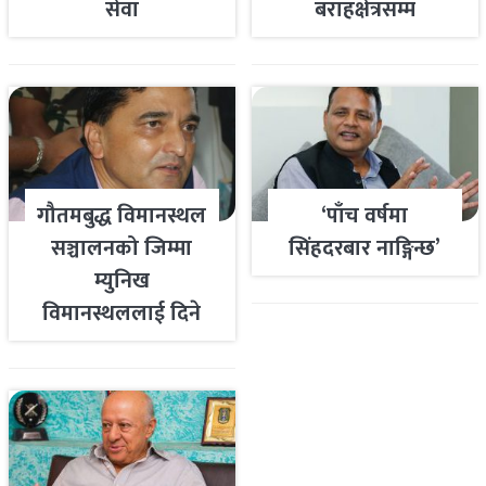
सेवा
बराहक्षेत्रसम्म
गौतमबुद्ध विमानस्थल
‘पाँच वर्षमा
सञ्चालनको जिम्मा
सिंहदरबार नाङ्गिन्छ’
म्युनिख
विमानस्थललाई दिने
तयारी