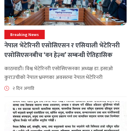
Breaking News
नेपाल भेटेरिनरी एसोसिएसन र एसियाली भेटेरिनरी
एसोसिएसनबीच ‘वन हेल्थ’ सम्बन्धी ऐतिहासिक
समझदारी
काठमाडौं। विश्व भेटेरिनरी एसोसिएसनका अध्यक्ष डा. इसाओ
कुराउचीको नेपाल भ्रमणका अवसरमा नेपाल भेटेरिनरी
एसोसिएसनले अन्तर्राष्ट्रिय सहकार्यलाई नयाँ उचाइमा पुर्‍याउँदै
२ दिन अगाडि
महत्वपूर्ण कूटनीतिक तथा प्राविधिक उपलब्धि हासिल गरेको
जनाएको छ। भ्रमणका क्रममा विश्व [...]