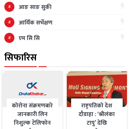
आङ साङ सुकी
आर्थिक सर्भेक्षण
एम सि सि
सिफारिस
कोरोना संक्रमणबारे
राष्ट्रपतिको देश
जानकारी लिन
दौडाहा : ‘श्रीलंका
निशुल्क टेलिफोन
टापु’ देखि