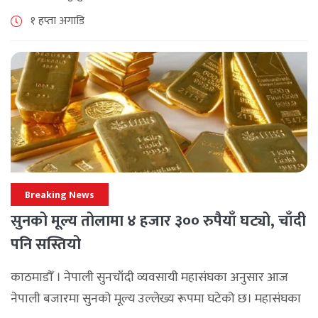
नगरपालिका–८ पुरानो चोक चोहर्वामा स्थानीयले प्रदर्शन गरेका
१ हप्ता अगाडि
छन्। घटनाको निष्पक्ष छानबिनको माग गर्दै स्थानीयहरूले पूर्व–
पश्चिम राजमार्ग अवरुद्ध [...]
Breaking News
सुनको मूल्य तोलामा ४ हजार ३०० रुपैयाँ घट्यो, चाँदी
पनि सस्तियो
काठमाडौँ । नेपाली सुनचाँदी व्यवसायी महासंघका अनुसार आज
नेपाली बजारमा सुनको मूल्य उल्लेख्य रूपमा घटेको छ। महासंघका