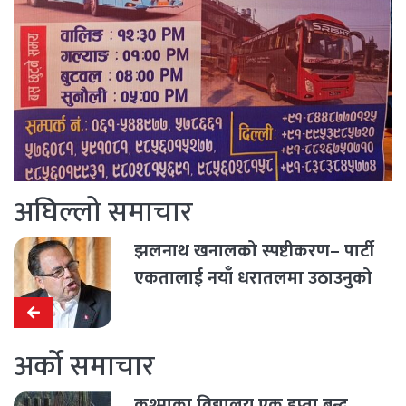
अघिल्लो समाचार
झलनाथ खनालको स्पष्टीकरण– पार्टी
एकतालाई नयाँ धरातलमा उठाउनुको
विकल्प छैन (पत्रसहित)
अर्को समाचार
कुश्माका विद्यालय एक हप्ता बन्द