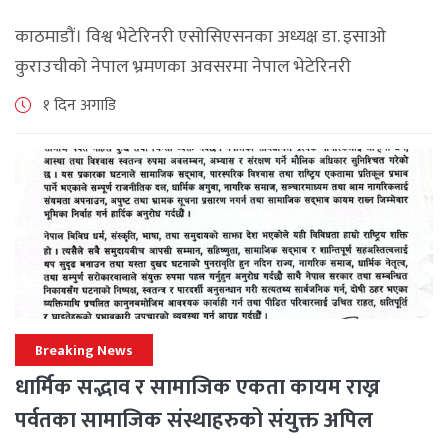
समझदारी
काठमाडौं। विश्व भेटेरिनरी एसोसिएसनका अध्यक्ष डा. इसाओ
कुराउचीको नेपाल भ्रमणका अवसरमा नेपाल भेटेरिनरी
एसोसिएसनले अन्तर्राष्ट्रिय सहकार्यलाई नयाँ उचाइमा पुर्‍याउँदै
१ दिन अगाडि
महत्वपूर्ण कूटनीतिक तथा प्राविधिक उपलब्धि हासिल गरेको
जनाएको छ। भ्रमणका क्रममा विश्व [...]
Breaking News
धार्मिक सद्भाव र सामाजिक एकता कायम राख्न
पर्वतका सामाजिक संस्थाहरुको संयुक्त अपिल