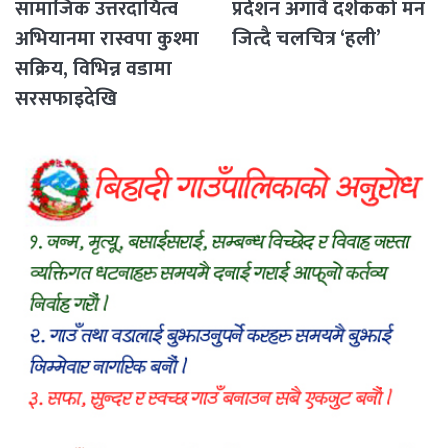
सामाजिक उत्तरदायित्व
प्रर्दशन अगावै दर्शकको मन
अभियानमा रास्वपा कुश्मा
जित्दै चलचित्र ‘हली’
सक्रिय, विभिन्न वडामा
सरसफाइदेखि
रक्तदानसम्मका कार्यक्रम