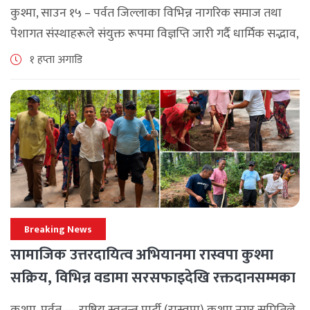
कुश्मा, साउन १५ – पर्वत जिल्लाका विभिन्न नागरिक समाज तथा
पेशागत संस्थाहरूले संयुक्त रूपमा विज्ञप्ति जारी गर्दै धार्मिक सद्भाव,
सामाजिक एकता र कानुनी शासन कायम राख्न सबै पक्षलाई संयमता
१ हप्ता अगाडि
अपनाउन [...]
Breaking News
सामाजिक उत्तरदायित्व अभियानमा रास्वपा कुश्मा
सक्रिय, विभिन्न वडामा सरसफाइदेखि रक्तदानसम्मका
कार्यक्रम
कुश्मा, पर्वत — राष्ट्रिय स्वतन्त्र पार्टी (रास्वपा) कुश्मा नगर समितिले