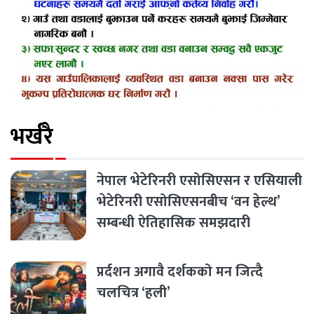
भर्खरै
नेपाल भेटेरिनरी एसोसिएसन र एसियाली
भेटेरिनरी एसोसिएसनबीच ‘वन हेल्थ’
सम्बन्धी ऐतिहासिक समझदारी
प्रर्दशन अगावै दर्शकको मन जित्दै
चलचित्र ‘हली’