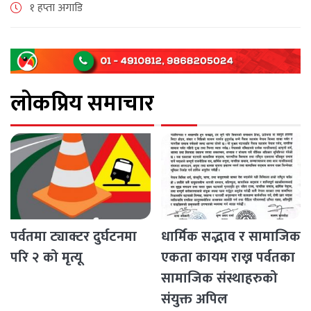
अनुसार छापावाल सुनको मूल्य आज प्रतितोला दुई लाख ८४ हजार
१ हप्ता अगाडि
२०० रुपैयाँ कायम [...]
लोकप्रिय समाचार
पर्वतमा ट्याक्टर दुर्घटनमा
धार्मिक सद्भाव र सामाजिक
परि २ को मृत्यू
एकता कायम राख्न पर्वतका
सामाजिक संस्थाहरुको
संयुक्त अपिल