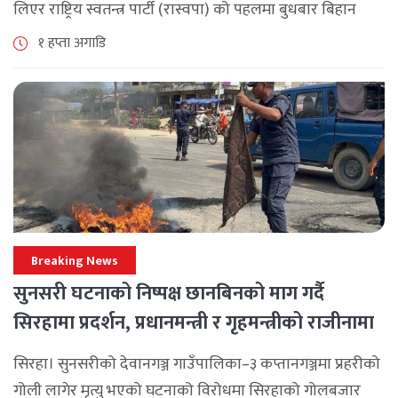
लिएर राष्ट्रिय स्वतन्त्र पार्टी (रास्वपा) को पहलमा बुधबार बिहान
सिंहदरबारमा सर्वदलीय बैठक जारी छ। रास्वपाका सभापति रवि
१ हप्ता अगाडि
लामिछानेले आह्वान गरेको उक्त बैठकमा सहभागी प्रमुख [...]
Breaking News
सुनसरी घटनाको निष्पक्ष छानबिनको माग गर्दै
सिरहामा प्रदर्शन, प्रधानमन्त्री र गृहमन्त्रीको राजीनामा
माग
सिरहा। सुनसरीको देवानगञ्ज गाउँपालिका–३ कप्तानगञ्जमा प्रहरीको
गोली लागेर मृत्यु भएको घटनाको विरोधमा सिरहाको गोलबजार