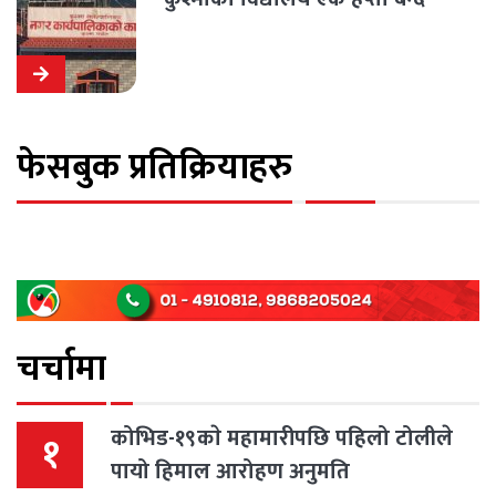
फेसबुक प्रतिक्रियाहरु
चर्चामा
कोभिड-१९काे महामारीपछि पहिलो टोलीले
१
पायो हिमाल आरोहण अनुमति