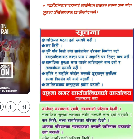
अ
अ
अ