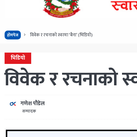
विवेक र रचनाको स्वरमा ‘बैना’ (भिडियो)
होमपेज
भिडियो
विवेक र रचनाको स्व
गणेश पौडेल
सम्पादक