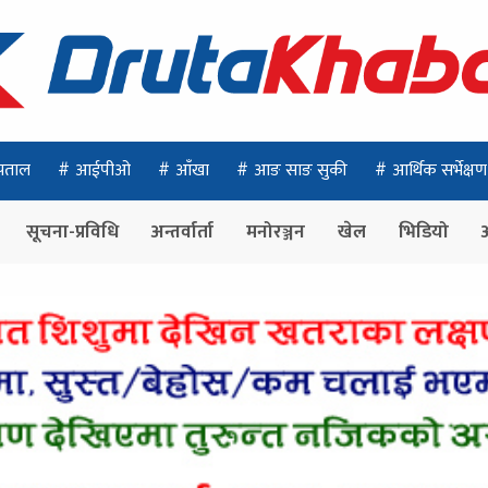
पताल
आईपीओ
आँखा
आङ साङ सुकी
आर्थिक सर्भेक्षण
सूचना-प्रविधि
अन्तर्वार्ता
मनोरञ्जन
खेल
भिडियो