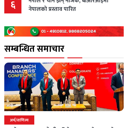
नेपाल र चीन झन् नजिक, बीआरआईमा
६
नेपालको प्रस्ताव पारित
सम्बन्धित समाचार
अर्थ/वाणिज्य