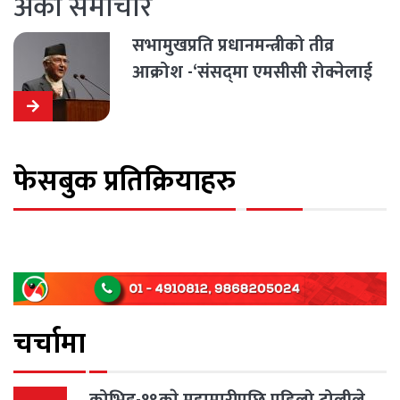
अर्को समाचार
सभामुखप्रति प्रधानमन्त्रीको तीव्र
आक्रोश -‘संसद्‍मा एमसीसी रोक्नेलाई
ठेगान लगाउँछौं’
फेसबुक प्रतिक्रियाहरु
चर्चामा
कोभिड-१९काे महामारीपछि पहिलो टोलीले