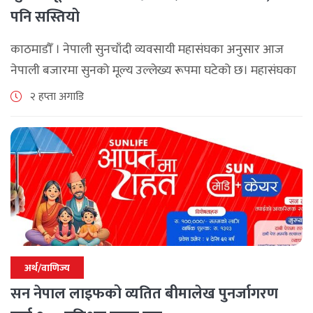
पनि सस्तियो
काठमाडौँ । नेपाली सुनचाँदी व्यवसायी महासंघका अनुसार आज
नेपाली बजारमा सुनको मूल्य उल्लेख्य रूपमा घटेको छ। महासंघका
अनुसार छापावाल सुनको मूल्य आज प्रतितोला दुई लाख ८४ हजार
२ हप्ता अगाडि
२०० रुपैयाँ कायम [...]
अर्थ/वाणिज्य
सन नेपाल लाइफको व्यतित बीमालेख पुनर्जागरण