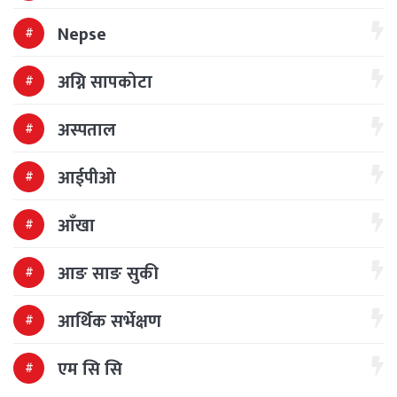
Nepse
अग्नि सापकोटा
अस्पताल
आईपीओ
आँखा
आङ साङ सुकी
आर्थिक सर्भेक्षण
एम सि सि