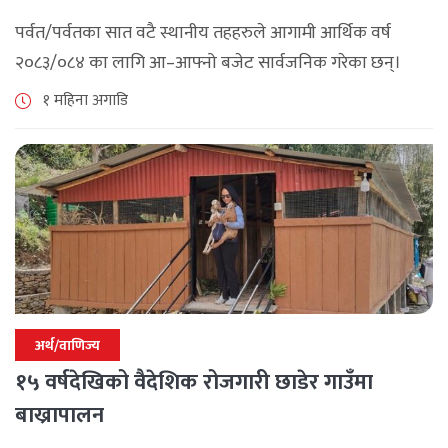
पर्वत/पर्वतका सात वटै स्थानीय तहहरुले आगामी आर्थिक वर्ष
२०८३/०८४ का लागि आ–आफ्नो बजेट सार्वजनिक गरेका छन्।
२०७९ सालमा निर्वाचित भएपछि आएका जनप्रतिनिधीले ल्याएको
१ महिना अगाडि
यो आफ्नो कार्यकालको अन्तिम बजेट हो । [...]
अर्थ/वाणिज्य
१५ वर्षदेखिको वैदेशिक रोजगारी छाडेर गाउँमा
बाख्रापालन