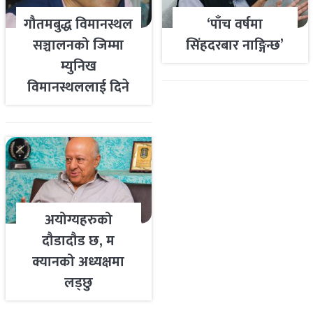
गौतमबुद्ध विमानस्थल
‘पाँच वर्षमा
सञ्चालनको जिम्मा
सिंहदरबार नाङ्गिन्छ’
म्युनिख
विमानस्थललाई दिने
तयारी
अयोग्यहरुको
दौडादौड छ, म
क्यानको अध्यक्षमा
लड्छु