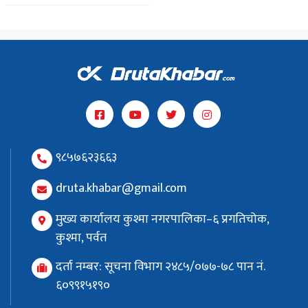
९८५७६२३६६३
druta.khabar@gmail.com
मुख्य कार्यालय कुश्मा नगरपालिका–६ प्रगतिचोक,
कुश्मा, पर्वत
दर्ता नम्बर: सूचना विभाग २४८५/०७७-७८ पान नं.
६०९९१५१९०