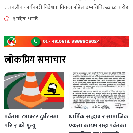
तत्कालीन कार्यकारी निर्देशक विकल पौडेल दम्पत्तिविरुद्ध ६८ करोड
९४ लाख ६५ हजार रुपैयाँ बराबर बिगो दाबी गर्दै सम्पत्ति शुद्धीकरण
३ महिना अगाडि
सम्बन्धी मुद्दा दायर गरेको [...]
लोकप्रिय समाचार
पर्वतमा ट्याक्टर दुर्घटनमा
धार्मिक सद्भाव र सामाजिक
परि २ को मृत्यू
एकता कायम राख्न पर्वतका