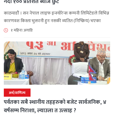
गर्दा १०० प्रतिशत ब्याज छुट
काठमाडौं । सन नेपाल लाइफ इन्स्योरेन्स कम्पनी लिमिटेडले विभिन्न
कारणवश किस्ता भुक्तानी हुन नसकी व्यतित (निष्क्रिय) भएका
बीमालेख पुनर्जागरण गर्दा लाग्ने शतप्रतिशत विलम्ब शुल्क (ब्याज)
१ महिना अगाडि
छुट दिने विशेष योजना सार्वजनिक [...]
अर्थ/वाणिज्य
पर्वतका सबै स्थानीय तहहरुको बजेट सार्वजनिक, ४
वर्षसम्म निराशा, ल्याउला त उत्साह ?