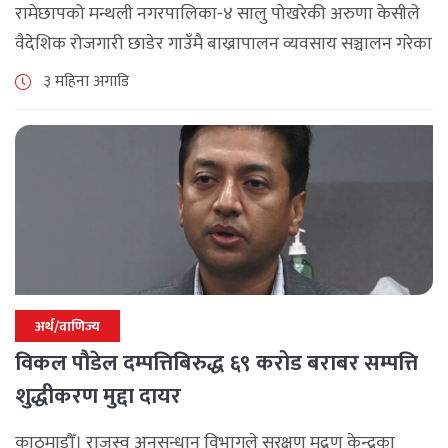
रामेछापको मन्थली नगरपालिका-४ सालु पोखरेकी अरुणा केसीले
वैदेशिक रोजगारी छाडेर गाउँमै बाख्रापालन व्यवसाय सञ्चालन गरेका
छन् । चार वर्ष बेलायत र ११ वर्ष दुबई र कतारमा रोजगारीमा गरेकी
३ महिना अगाडि
उनलाई अरूको [...]
अर्थ/वाणिज्य
विकल पौडेल दम्पत्तिबिरुद्ध ६९ करोड बराबर सम्पत्ति
शुद्धीकरण मुद्दा दायर
काठमाडौँ। राजस्व अनसन्धान विभागले सुरक्षण मुद्रण केन्द्रका