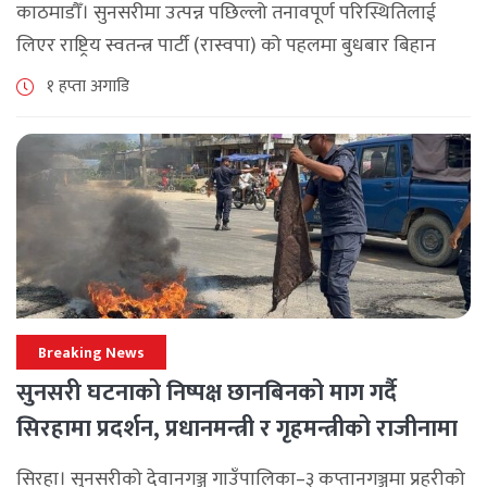
काठमाडौँ। सुनसरीमा उत्पन्न पछिल्लो तनावपूर्ण परिस्थितिलाई
लिएर राष्ट्रिय स्वतन्त्र पार्टी (रास्वपा) को पहलमा बुधबार बिहान
सिंहदरबारमा सर्वदलीय बैठक जारी छ। रास्वपाका सभापति रवि
१ हप्ता अगाडि
लामिछानेले आह्वान गरेको उक्त बैठकमा सहभागी प्रमुख [...]
Breaking News
सुनसरी घटनाको निष्पक्ष छानबिनको माग गर्दै
सिरहामा प्रदर्शन, प्रधानमन्त्री र गृहमन्त्रीको राजीनामा
माग
सिरहा। सुनसरीको देवानगञ्ज गाउँपालिका–३ कप्तानगञ्जमा प्रहरीको