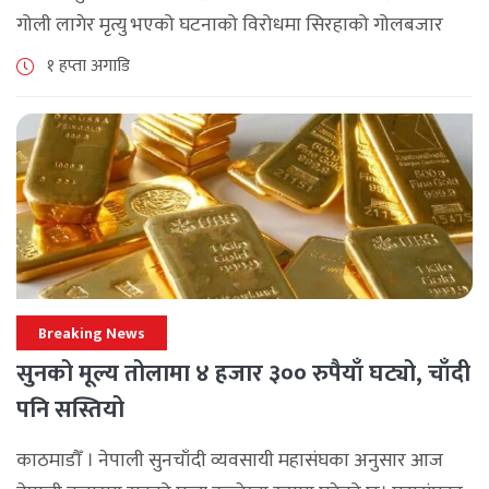
गोली लागेर मृत्यु भएको घटनाको विरोधमा सिरहाको गोलबजार
नगरपालिका–८ पुरानो चोक चोहर्वामा स्थानीयले प्रदर्शन गरेका
१ हप्ता अगाडि
छन्। घटनाको निष्पक्ष छानबिनको माग गर्दै स्थानीयहरूले पूर्व–
पश्चिम राजमार्ग अवरुद्ध [...]
Breaking News
सुनको मूल्य तोलामा ४ हजार ३०० रुपैयाँ घट्यो, चाँदी
पनि सस्तियो
काठमाडौँ । नेपाली सुनचाँदी व्यवसायी महासंघका अनुसार आज