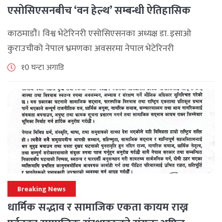
एसोसिएसनबीच ‘वन हेल्थ’ सम्बन्धी ऐतिहासिक
समझदारी
काठमाडौं। विश्व भेटेरिनरी एसोसिएसनका अध्यक्ष डा. इसाओ
कुराउचीको नेपाल भ्रमणका अवसरमा नेपाल भेटेरिनरी
एसोसिएसनले अन्तर्राष्ट्रिय सहकार्यलाई नयाँ उचाइमा पुर्‍याउँदै
१0 घन्टा अगाडि
महत्वपूर्ण कूटनीतिक तथा प्राविधिक उपलब्धि हासिल गरेको
जनाएको छ। भ्रमणका क्रममा विश्व [...]
Breaking News
धार्मिक सद्भाव र सामाजिक एकता कायम राख्न