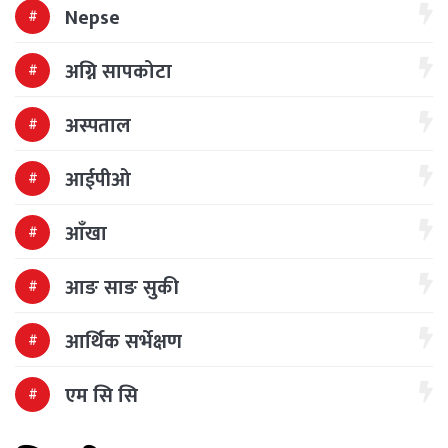
Nepse
अग्नि सापकोटा
अस्पताल
आईपीओ
आँखा
आङ साङ सुकी
आर्थिक सर्भेक्षण
एम सि सि