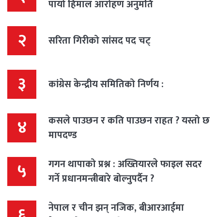
पायो हिमाल आरोहण अनुमति
२
सरिता गिरीको सांसद पद चट्
३
कांग्रेस केन्द्रीय समितिको निर्णय :
कसले पाउछन र कति पाउछन राहत ? यस्तो छ
४
मापदण्ड
गगन थापाको प्रश्न : अख्तियारले फाइल सदर
५
गर्ने प्रधानमन्त्रीबारे बोल्नुपर्दैन ?
नेपाल र चीन झन् नजिक, बीआरआईमा
६