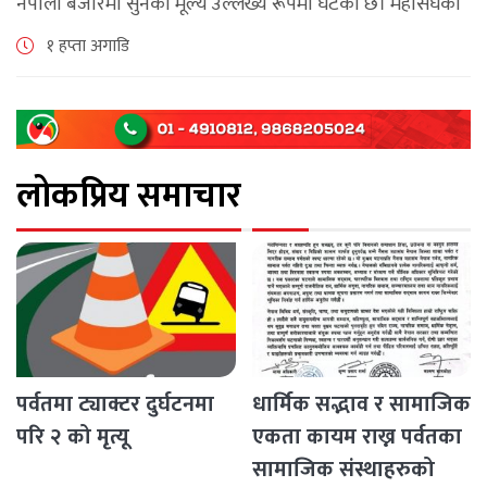
नेपाली बजारमा सुनको मूल्य उल्लेख्य रूपमा घटेको छ। महासंघका
अनुसार छापावाल सुनको मूल्य आज प्रतितोला दुई लाख ८४ हजार
१ हप्ता अगाडि
२०० रुपैयाँ कायम [...]
लोकप्रिय समाचार
पर्वतमा ट्याक्टर दुर्घटनमा
धार्मिक सद्भाव र सामाजिक
परि २ को मृत्यू
एकता कायम राख्न पर्वतका
सामाजिक संस्थाहरुको