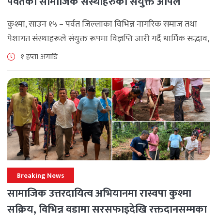
पर्वतका सामाजिक संस्थाहरुको संयुक्त अपिल
कुश्मा, साउन १५ – पर्वत जिल्लाका विभिन्न नागरिक समाज तथा
पेशागत संस्थाहरूले संयुक्त रूपमा विज्ञप्ति जारी गर्दै धार्मिक सद्भाव,
सामाजिक एकता र कानुनी शासन कायम राख्न सबै पक्षलाई संयमता
१ हप्ता अगाडि
अपनाउन [...]
Breaking News
सामाजिक उत्तरदायित्व अभियानमा रास्वपा कुश्मा
सक्रिय, विभिन्न वडामा सरसफाइदेखि रक्तदानसम्मका