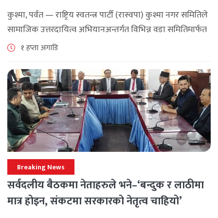
कार्यक्रम
कुश्मा, पर्वत — राष्ट्रिय स्वतन्त्र पार्टी (रास्वपा) कुश्मा नगर समितिले
सामाजिक उत्तरदायित्व अभियानअन्तर्गत विभिन्न वडा समितिमार्फत
समुदाय केन्द्रित र सेवामूलक कार्यक्रम सञ्चालन गरिरहेको जनाएको
१ हप्ता अगाडि
छ। श्रावण महिनाभरि विभिन्न वडाहरूमा सडक [...]
Breaking News
सर्वदलीय बैठकमा नेताहरुले भने–‘बन्दुक र लाठीमा
मात्र होइन, संकटमा सरकारको नेतृत्व चाहियो’