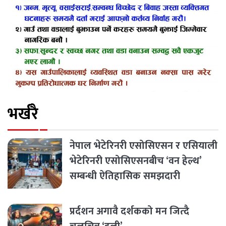
भर्खरै
नेपाल भेटेरिनरी एसोसिएसन र एसियाली
भेटेरिनरी एसोसिएसनबीच ‘वन हेल्थ’
सम्बन्धी ऐतिहासिक समझदारी
प्रर्दशन अगावै दर्शकको मन जित्दै