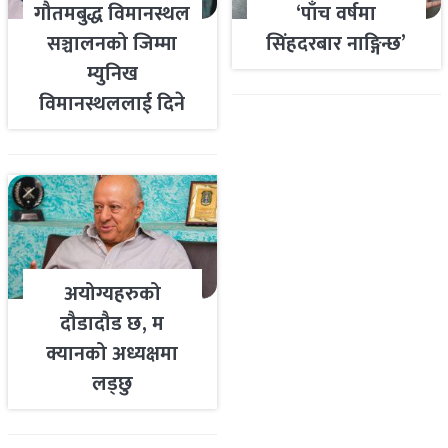
गौतमबुद्ध विमानस्थल
‘पाँच वर्षमा
सञ्चालनको जिम्मा
सिंहदरबार नाङ्गिन्छ’
म्युनिख
विमानस्थललाई दिने
तयारी
अयोग्यहरुको
दौडादौड छ, म
क्यानको अध्यक्षमा
लड्छु