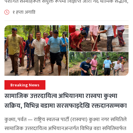
पेशागत संस्थाहरूले संयुक्त रूपमा विज्ञप्ति जारी गर्दै धार्मिक सद्भाव,
सामाजिक एकता र कानुनी शासन कायम राख्न सबै पक्षलाई संयमता
१ हप्ता अगाडि
अपनाउन [...]
Breaking News
सामाजिक उत्तरदायित्व अभियानमा रास्वपा कुश्मा
सक्रिय, विभिन्न वडामा सरसफाइदेखि रक्तदानसम्मका
कार्यक्रम
कुश्मा, पर्वत — राष्ट्रिय स्वतन्त्र पार्टी (रास्वपा) कुश्मा नगर समितिले
सामाजिक उत्तरदायित्व अभियानअन्तर्गत विभिन्न वडा समितिमार्फत