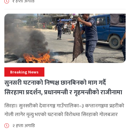
१ हप्ता अगाडि
लामिछानेले आह्वान गरेको उक्त बैठकमा सहभागी प्रमुख [...]
Breaking News
सुनसरी घटनाको निष्पक्ष छानबिनको माग गर्दै
सिरहामा प्रदर्शन, प्रधानमन्त्री र गृहमन्त्रीको राजीनामा
माग
सिरहा। सुनसरीको देवानगञ्ज गाउँपालिका–३ कप्तानगञ्जमा प्रहरीको
गोली लागेर मृत्यु भएको घटनाको विरोधमा सिरहाको गोलबजार
नगरपालिका–८ पुरानो चोक चोहर्वामा स्थानीयले प्रदर्शन गरेका
२ हप्ता अगाडि