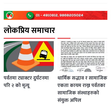
छन्। घटनाको निष्पक्ष छानबिनको माग गर्दै स्थानीयहरूले पूर्व–
पश्चिम राजमार्ग अवरुद्ध [...]
लोकप्रिय समाचार
पर्वतमा ट्याक्टर दुर्घटनमा
धार्मिक सद्भाव र सामाजिक
परि २ को मृत्यू
एकता कायम राख्न पर्वतका
सामाजिक संस्थाहरुको
संयुक्त अपिल