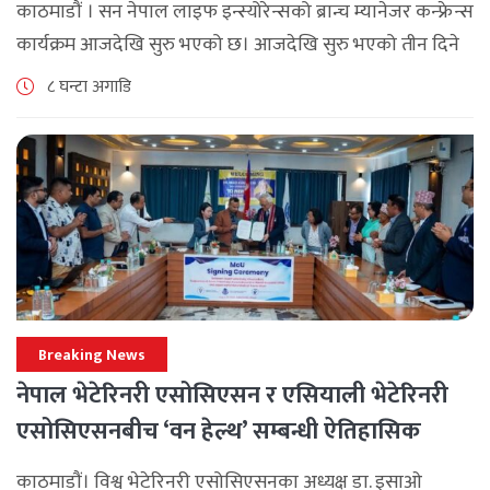
काठमाडौं । सन नेपाल लाइफ इन्स्योरेन्सको ब्रान्च म्यानेजर कन्फ्रेन्स
कार्यक्रम आजदेखि सुरु भएको छ। आजदेखि सुरु भएको तीन दिने
ब्रान्च म्यानेजर कन्फ्रेन्स विभिन्न कार्यक्रमहरुका साथ भब्य साथ
८ घन्टा अगाडि
मनाउने कम्पनीले लक्ष्य [...]
Breaking News
नेपाल भेटेरिनरी एसोसिएसन र एसियाली भेटेरिनरी
एसोसिएसनबीच ‘वन हेल्थ’ सम्बन्धी ऐतिहासिक
समझदारी
काठमाडौं। विश्व भेटेरिनरी एसोसिएसनका अध्यक्ष डा. इसाओ