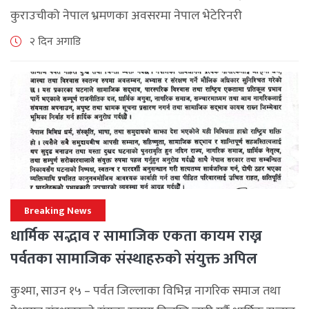
कुराउचीको नेपाल भ्रमणका अवसरमा नेपाल भेटेरिनरी
एसोसिएसनले अन्तर्राष्ट्रिय सहकार्यलाई नयाँ उचाइमा पुर्‍याउँदै
२ दिन अगाडि
महत्वपूर्ण कूटनीतिक तथा प्राविधिक उपलब्धि हासिल गरेको
जनाएको छ। भ्रमणका क्रममा विश्व [...]
Breaking News
धार्मिक सद्भाव र सामाजिक एकता कायम राख्न
पर्वतका सामाजिक संस्थाहरुको संयुक्त अपिल
कुश्मा, साउन १५ – पर्वत जिल्लाका विभिन्न नागरिक समाज तथा