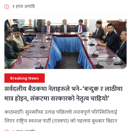
समुदाय केन्द्रित र सेवामूलक कार्यक्रम सञ्चालन गरिरहेको जनाएको
१ हप्ता अगाडि
छ। श्रावण महिनाभरि विभिन्न वडाहरूमा सडक [...]
Breaking News
सर्वदलीय बैठकमा नेताहरुले भने–‘बन्दुक र लाठीमा
मात्र होइन, संकटमा सरकारको नेतृत्व चाहियो’
काठमाडौँ। सुनसरीमा उत्पन्न पछिल्लो तनावपूर्ण परिस्थितिलाई
लिएर राष्ट्रिय स्वतन्त्र पार्टी (रास्वपा) को पहलमा बुधबार बिहान
सिंहदरबारमा सर्वदलीय बैठक जारी छ। रास्वपाका सभापति रवि