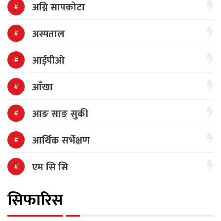
अग्नि सापकोटा
अस्पताल
आईपीओ
आँखा
आङ साङ सुकी
आर्थिक सर्भेक्षण
एम सि सि
सिफारिस