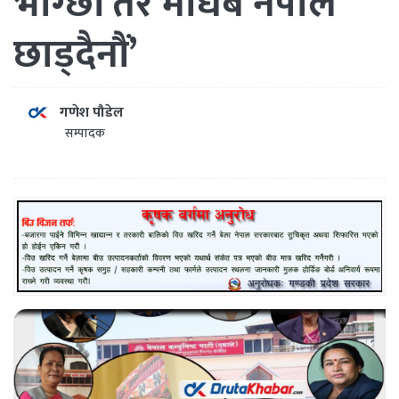
भोग्छौं तर माधब नेपाल
छाड्दैनौं’
गणेश पौडेल
सम्पादक