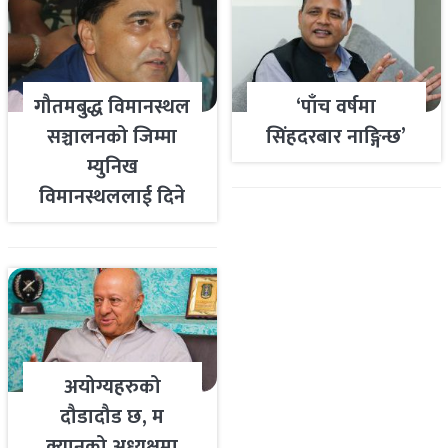
गौतमबुद्ध विमानस्थल
‘पाँच वर्षमा
सञ्चालनको जिम्मा
सिंहदरबार नाङ्गिन्छ’
म्युनिख
विमानस्थललाई दिने
तयारी
अयोग्यहरुको
दौडादौड छ, म
क्यानको अध्यक्षमा