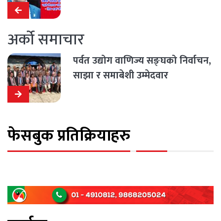
चुनाव जित्ने दाबी
अर्को समाचार
पर्वत उद्योग वाणिज्य सङ्घको निर्वाचन,
साझा र समाबेशी उम्मेदवार
अधिकारीको पक्षका ब्यवसायीको
प्यानल सार्वजनिक ( नामावली सहित )
फेसबुक प्रतिक्रियाहरु