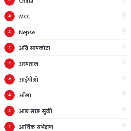
China
MCC
Nepse
अग्नि सापकोटा
अस्पताल
आईपीओ
आँखा
आङ साङ सुकी
आर्थिक सर्भेक्षण