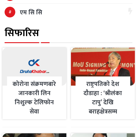
एम सि सि
सिफारिस
कोरोना संक्रमणबारे
राष्ट्रपतिको देश
जानकारी लिन
दौडाहा : ‘श्रीलंका
निशुल्क टेलिफोन
टापु’ देखि
सेवा
बराहक्षेत्रसम्म