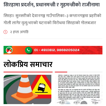
सिरहामा प्रदर्शन, प्रधानमन्त्री र गृहमन्त्रीको राजीनामा
माग
सिरहा। सुनसरीको देवानगञ्ज गाउँपालिका–३ कप्तानगञ्जमा प्रहरीको
गोली लागेर मृत्यु भएको घटनाको विरोधमा सिरहाको गोलबजार
नगरपालिका–८ पुरानो चोक चोहर्वामा स्थानीयले प्रदर्शन गरेका
२ हप्ता अगाडि
छन्। घटनाको निष्पक्ष छानबिनको माग गर्दै स्थानीयहरूले पूर्व–
पश्चिम राजमार्ग अवरुद्ध [...]
लोकप्रिय समाचार