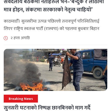
सर्वदलीय बैठकमा नेताहरुले भने–‘बन्दुक र लाठीमा
मात्र होइन, संकटमा सरकारको नेतृत्व चाहियो’
काठमाडौँ। सुनसरीमा उत्पन्न पछिल्लो तनावपूर्ण परिस्थितिलाई
लिएर राष्ट्रिय स्वतन्त्र पार्टी (रास्वपा) को पहलमा बुधबार बिहान
सिंहदरबारमा सर्वदलीय बैठक जारी छ। रास्वपाका सभापति रवि
२ हप्ता अगाडि
लामिछानेले आह्वान गरेको उक्त बैठकमा सहभागी प्रमुख [...]
Breaking News
सुनसरी घटनाको निष्पक्ष छानबिनको माग गर्दै