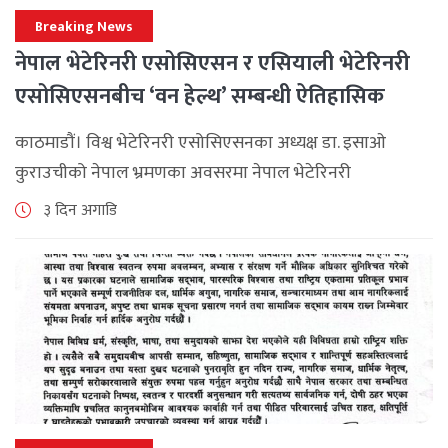
Breaking News
नेपाल भेटेरिनरी एसोसिएसन र एसियाली भेटेरिनरी
एसोसिएसनबीच ‘वन हेल्थ’ सम्बन्धी ऐतिहासिक
समझदारी
काठमाडौं। विश्व भेटेरिनरी एसोसिएसनका अध्यक्ष डा. इसाओ
कुराउचीको नेपाल भ्रमणका अवसरमा नेपाल भेटेरिनरी
एसोसिएसनले अन्तर्राष्ट्रिय सहकार्यलाई नयाँ उचाइमा पुर्‍याउँदै
३ दिन अगाडि
महत्वपूर्ण कूटनीतिक तथा प्राविधिक उपलब्धि हासिल गरेको
जनाएको छ। भ्रमणका क्रममा विश्व [...]