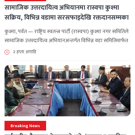
सामाजिक उत्तरदायित्व अभियानमा रास्वपा कुश्मा
सक्रिय, विभिन्न वडामा सरसफाइदेखि रक्तदानसम्मका
कार्यक्रम
कुश्मा, पर्वत — राष्ट्रिय स्वतन्त्र पार्टी (रास्वपा) कुश्मा नगर समितिले
सामाजिक उत्तरदायित्व अभियानअन्तर्गत विभिन्न वडा समितिमार्फत
समुदाय केन्द्रित र सेवामूलक कार्यक्रम सञ्चालन गरिरहेको जनाएको
२ हप्ता अगाडि
छ। श्रावण महिनाभरि विभिन्न वडाहरूमा सडक [...]
Breaking News