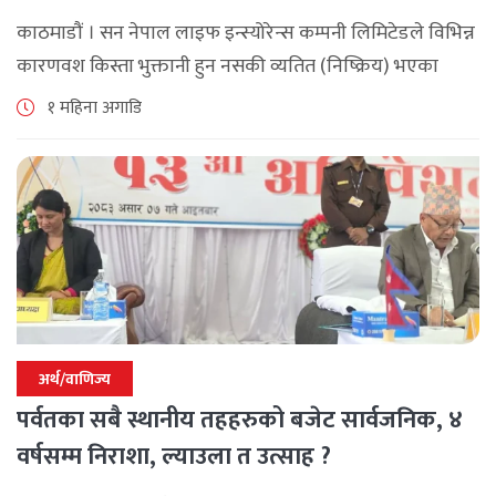
काठमाडौं । सन नेपाल लाइफ इन्स्योरेन्स कम्पनी लिमिटेडले विभिन्न
कारणवश किस्ता भुक्तानी हुन नसकी व्यतित (निष्क्रिय) भएका
बीमालेख पुनर्जागरण गर्दा लाग्ने शतप्रतिशत विलम्ब शुल्क (ब्याज)
१ महिना अगाडि
छुट दिने विशेष योजना सार्वजनिक [...]
अर्थ/वाणिज्य
पर्वतका सबै स्थानीय तहहरुको बजेट सार्वजनिक, ४
वर्षसम्म निराशा, ल्याउला त उत्साह ?