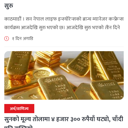
सुरु
काठमाडौं । सन नेपाल लाइफ इन्स्योरेन्सको ब्रान्च म्यानेजर कन्फ्रेन्स
कार्यक्रम आजदेखि सुरु भएको छ। आजदेखि सुरु भएको तीन दिने
ब्रान्च म्यानेजर कन्फ्रेन्स विभिन्न कार्यक्रमहरुका साथ भब्य साथ
१ दिन अगाडि
मनाउने कम्पनीले लक्ष्य [...]
अर्थ/वाणिज्य
सुनको मूल्य तोलामा ४ हजार ३०० रुपैयाँ घट्यो, चाँदी