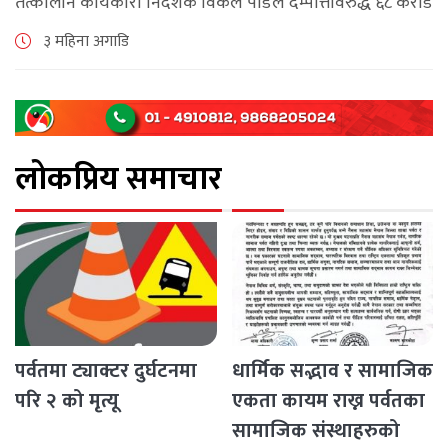
तत्कालीन कार्यकारी निर्देशक विकल पौडेल दम्पत्तिविरुद्ध ६८ करोड
९४ लाख ६५ हजार रुपैयाँ बराबर बिगो दाबी गर्दै सम्पत्ति शुद्धीकरण
३ महिना अगाडि
सम्बन्धी मुद्दा दायर गरेको [...]
लोकप्रिय समाचार
पर्वतमा ट्याक्टर दुर्घटनमा
धार्मिक सद्भाव र सामाजिक
परि २ को मृत्यू
एकता कायम राख्न पर्वतका
सामाजिक संस्थाहरुको