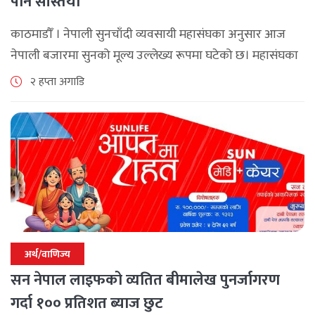
पनि सस्तियो
काठमाडौँ । नेपाली सुनचाँदी व्यवसायी महासंघका अनुसार आज
नेपाली बजारमा सुनको मूल्य उल्लेख्य रूपमा घटेको छ। महासंघका
अनुसार छापावाल सुनको मूल्य आज प्रतितोला दुई लाख ८४ हजार
२ हप्ता अगाडि
२०० रुपैयाँ कायम [...]
अर्थ/वाणिज्य
सन नेपाल लाइफको व्यतित बीमालेख पुनर्जागरण
गर्दा १०० प्रतिशत ब्याज छुट