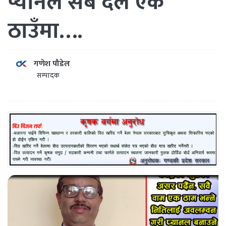
प्यानल सबै दल एक
ठाउँमा….
गणेश पौडेल
सम्पादक