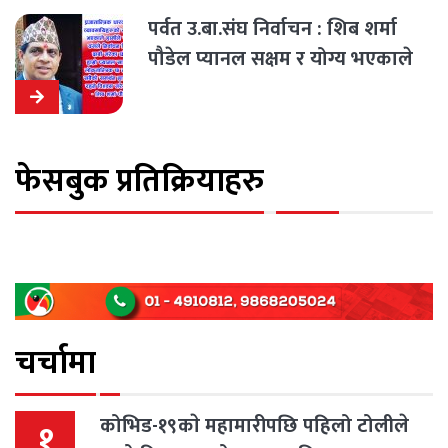
पर्वत उ.बा.संघ निर्वाचन : शिब शर्मा
पौडेल प्यानल सक्षम र योग्य भएकाले
चुनाव जित्ने दाबी
फेसबुक प्रतिक्रियाहरु
चर्चामा
कोभिड-१९काे महामारीपछि पहिलो टोलीले
१