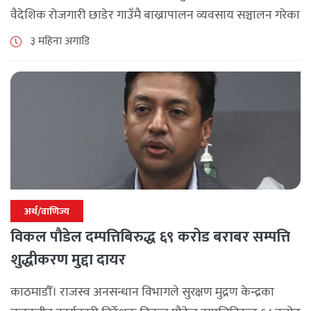
वैदेशिक रोजगारी छाडेर गाउँमै बाख्रापालन व्यवसाय सञ्चालन गरेका
छन् । चार वर्ष बेलायत र ११ वर्ष दुबई र कतारमा रोजगारीमा गरेकी
३ महिना अगाडि
उनलाई अरूको [...]
अर्थ/वाणिज्य
विकल पौडेल दम्पत्तिबिरुद्ध ६९ करोड बराबर सम्पत्ति
शुद्धीकरण मुद्दा दायर
काठमाडौँ। राजस्व अनसन्धान विभागले सुरक्षण मुद्रण केन्द्रका