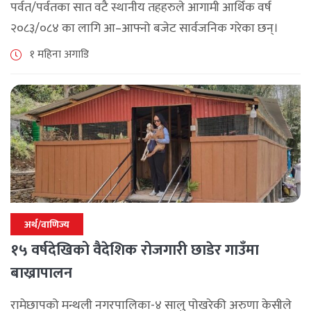
पर्वत/पर्वतका सात वटै स्थानीय तहहरुले आगामी आर्थिक वर्ष
२०८३/०८४ का लागि आ–आफ्नो बजेट सार्वजनिक गरेका छन्।
२०७९ सालमा निर्वाचित भएपछि आएका जनप्रतिनिधीले ल्याएको
१ महिना अगाडि
यो आफ्नो कार्यकालको अन्तिम बजेट हो । [...]
अर्थ/वाणिज्य
१५ वर्षदेखिको वैदेशिक रोजगारी छाडेर गाउँमा
बाख्रापालन
रामेछापको मन्थली नगरपालिका-४ सालु पोखरेकी अरुणा केसीले