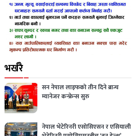
भर्खरै
सन नेपाल लाइफको तीन दिने ब्रान्च
म्यानेजर कन्फ्रेन्स सुरु
नेपाल भेटेरिनरी एसोसिएसन र एसियाली
भेटेरिनरी एसोसिएसनबीच ‘वन हेल्थ’