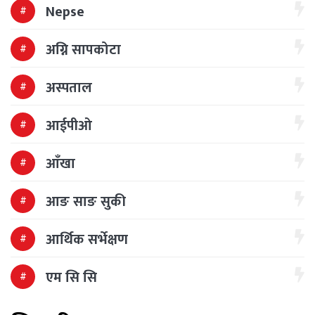
Nepse
अग्नि सापकोटा
अस्पताल
आईपीओ
आँखा
आङ साङ सुकी
आर्थिक सर्भेक्षण
एम सि सि