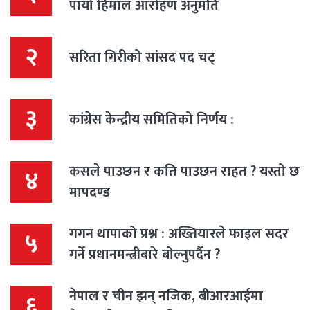
पायो हिमाल आरोहण अनुमति
२
सरिता गिरीको सांसद पद चट्
३
कांग्रेस केन्द्रीय समितिको निर्णय :
कसले पाउछन र कति पाउछन राहत ? यस्तो छ
४
मापदण्ड
गगन थापाको प्रश्न : अख्तियारले फाइल सदर
५
गर्ने प्रधानमन्त्रीबारे बोल्नुपर्दैन ?
नेपाल र चीन झन् नजिक, बीआरआईमा
६