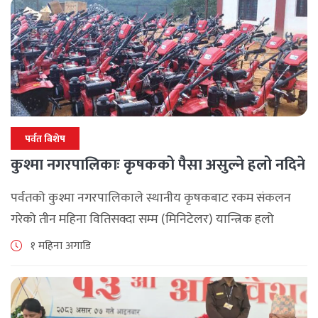
पर्वत बिशेष
कुश्मा नगरपालिकाः कृषकको पैसा असुल्ने हलो नदिने
पर्वतको कुश्मा नगरपालिकाले स्थानीय कृषकबाट रकम संकलन
गरेको तीन महिना वितिसक्दा सम्म (मिनिटेलर) यान्त्रिक हलो
वितरण नगरेपछि पर्वतको कुश्मा नगरपालिकाका कृषकहरु चिन्तित
१ महिना अगाडि
बनेका छन् । नगरपालिकाले कृषकलाई ५० प्रतिशत अनुदानमा [...]