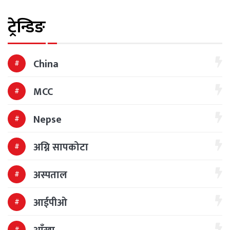
ट्रेन्डिङ
China
MCC
Nepse
अग्नि सापकोटा
अस्पताल
आईपीओ