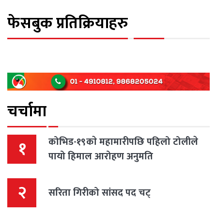
फेसबुक प्रतिक्रियाहरु
चर्चामा
कोभिड-१९काे महामारीपछि पहिलो टोलीले
१
पायो हिमाल आरोहण अनुमति
२
सरिता गिरीको सांसद पद चट्