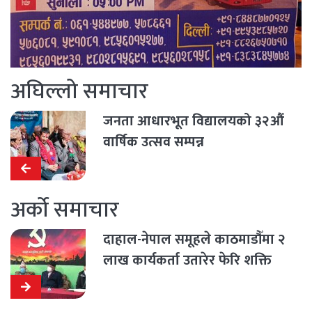
अघिल्लो समाचार
जनता आधारभूत विद्यालयको ३२औं
वार्षिक उत्सव सम्पन्न
अर्को समाचार
दाहाल-नेपाल समूहले काठमाडौँमा २
लाख कार्यकर्ता उतारेर फेरि शक्ति
प्रदर्शन गर्ने, पेरिसडाँडामा बैठक जारी