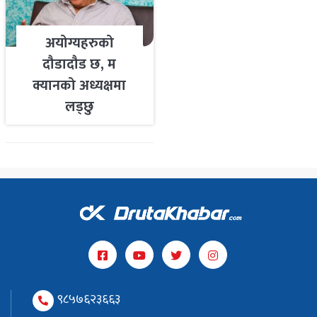
अयोग्यहरुको
दौडादौड छ, म
क्यानको अध्यक्षमा
लड्छु
९८५७६२३६६३