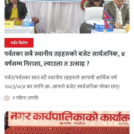
पर्वत बिशेष
पर्वतका सबै स्थानीय तहहरुको बजेट सार्वजनिक, ४
वर्षसम्म निराशा, ल्याउला त उत्साह ?
पर्वत/पर्वतका सात वटै स्थानीय तहहरुले आगामी आर्थिक वर्ष
२०८३/०८४ का लागि आ–आफ्नो बजेट सार्वजनिक गरेका छन्।
२०७९ सालमा निर्वाचित भएपछि आएका जनप्रतिनिधीले ल्याएको
१ महिना अगाडि
यो आफ्नो कार्यकालको अन्तिम बजेट हो । [...]