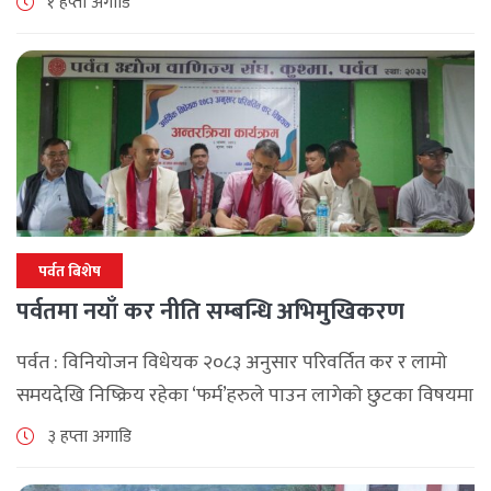
१ हप्ता अगाडि
छ। श्रावण महिनाभरि विभिन्न वडाहरूमा सडक [...]
पर्वत बिशेष
पर्वतमा नयाँ कर नीति सम्बन्धि अभिमुखिकरण
पर्वत : विनियोजन विधेयक २०८३ अनुसार परिवर्तित कर र लामो
समयदेखि निष्क्रिय रहेका ‘फर्म’हरुले पाउन लागेको छुटका विषयमा
पर्वतमा अन्तरक्रिया भएको छ , आन्तरिक राजश्व कार्यालय बागलुङ
३ हप्ता अगाडि
र पर्वत उद्योग [...]