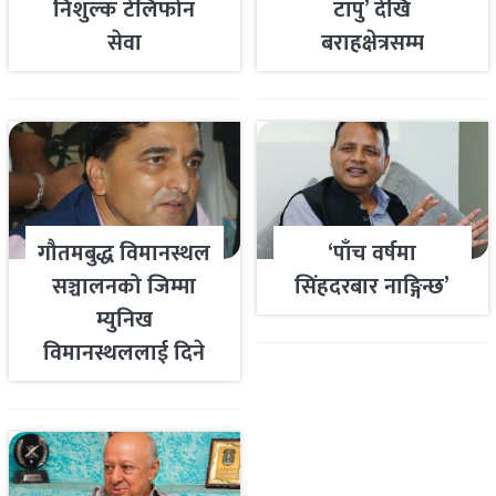
निशुल्क टेलिफोन
टापु’ देखि
सेवा
बराहक्षेत्रसम्म
गौतमबुद्ध विमानस्थल
‘पाँच वर्षमा
सञ्चालनको जिम्मा
सिंहदरबार नाङ्गिन्छ’
म्युनिख
विमानस्थललाई दिने
तयारी