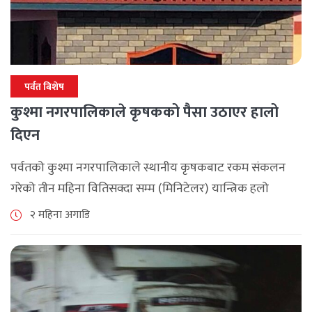
पर्वत बिशेष
कुश्मा नगरपालिकाले कृषकको पैसा उठाएर हालो
दिएन
पर्वतको कुश्मा नगरपालिकाले स्थानीय कृषकबाट रकम संकलन
गरेको तीन महिना वितिसक्दा सम्म (मिनिटेलर) यान्त्रिक हलो
वितरण नगरेपछि पर्वतको कुश्मा नगरपालिकाका कृषकहरु चिन्तित
२ महिना अगाडि
बनेका छन् । नगरपालिकाले कृषकलाई ५० प्रतिशत अनुदानमा [...]