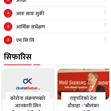
आँखा
आङ साङ सुकी
आर्थिक सर्भेक्षण
एम सि सि
सिफारिस
कोरोना संक्रमणबारे
राष्ट्रपतिको देश
जानकारी लिन
दौडाहा : ‘श्रीलंका