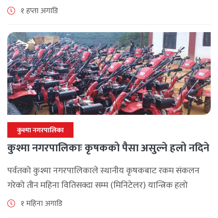
समुदाय केन्द्रित र सेवामूलक कार्यक्रम सञ्चालन गरिरहेको जनाएको
१ हप्ता अगाडि
छ। श्रावण महिनाभरि विभिन्न वडाहरूमा सडक [...]
कुश्मा नगरपालिका
कुश्मा नगरपालिकाः कृषकको पैसा असुल्ने हलो नदिने
पर्वतको कुश्मा नगरपालिकाले स्थानीय कृषकबाट रकम संकलन
गरेको तीन महिना वितिसक्दा सम्म (मिनिटेलर) यान्त्रिक हलो
वितरण नगरेपछि पर्वतको कुश्मा नगरपालिकाका कृषकहरु चिन्तित
१ महिना अगाडि
बनेका छन् । नगरपालिकाले कृषकलाई ५० प्रतिशत अनुदानमा [...]