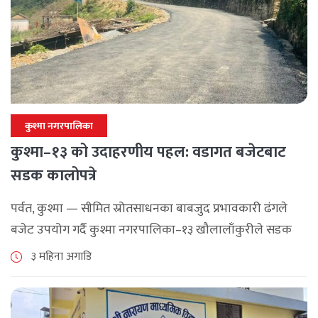
कुश्मा नगरपालिका
कुश्मा–१३ को उदाहरणीय पहल: वडागत बजेटबाट
सडक कालोपत्रे
पर्वत, कुश्मा — सीमित स्रोतसाधनका बाबजुद प्रभावकारी ढंगले
बजेट उपयोग गर्दै कुश्मा नगरपालिका–१३ खौलालाँकुरीले सडक
कालोपत्रे कार्य सम्पन्न गरेको छ। वडाअध्यक्ष तेजप्रसाद चापागाईका
३ महिना अगाडि
अनुसार वडाको आफ्नै बजेटबाट खौला–कार्किनेटा सडक खण्डको
[...]