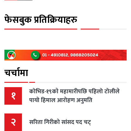
फेसबुक प्रतिक्रियाहरु
चर्चामा
कोभिड-१९काे महामारीपछि पहिलो टोलीले
१
पायो हिमाल आरोहण अनुमति
२
सरिता गिरीको सांसद पद चट्