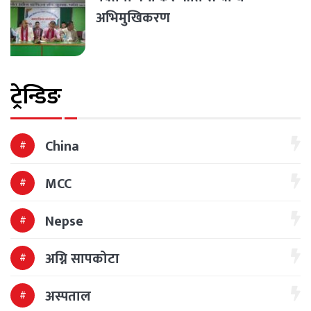
अभिमुखिकरण
ट्रेन्डिङ
China
MCC
Nepse
अग्नि सापकोटा
अस्पताल