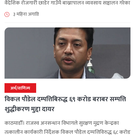
वैदेशिक रोजगारी छाडेर गाउँमै बाख्रापालन व्यवसाय सञ्चालन गरेका
छन् । चार वर्ष बेलायत र ११ वर्ष दुबई र कतारमा रोजगारीमा गरेकी
३ महिना अगाडि
उनलाई अरूको [...]
अर्थ/वाणिज्य
विकल पौडेल दम्पत्तिबिरुद्ध ६९ करोड बराबर सम्पत्ति
शुद्धीकरण मुद्दा दायर
काठमाडौँ। राजस्व अनसन्धान विभागले सुरक्षण मुद्रण केन्द्रका
तत्कालीन कार्यकारी निर्देशक विकल पौडेल दम्पत्तिविरुद्ध ६८ करोड