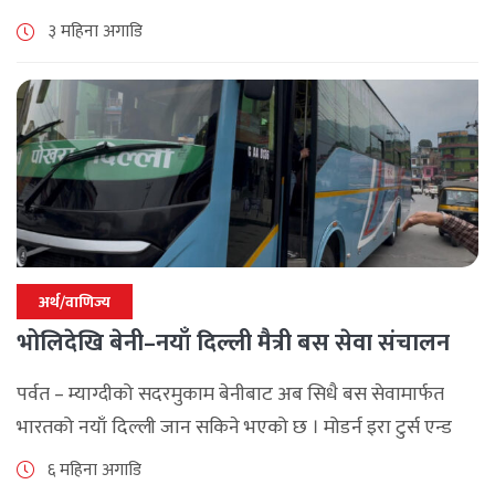
९४ लाख ६५ हजार रुपैयाँ बराबर बिगो दाबी गर्दै सम्पत्ति शुद्धीकरण
३ महिना अगाडि
सम्बन्धी मुद्दा दायर गरेको [...]
अर्थ/वाणिज्य
भोलिदेखि बेनी–नयाँ दिल्ली मैत्री बस सेवा संचालन
पर्वत – म्याग्दीको सदरमुकाम बेनीबाट अब सिधै बस सेवामार्फत
भारतको नयाँ दिल्ली जान सकिने भएको छ । मोडर्न इरा टुर्स एन्ड
ट्राभल्स र सृष्टि यातायात प्रालिले भोली (माघ २१) देखि [...]
६ महिना अगाडि