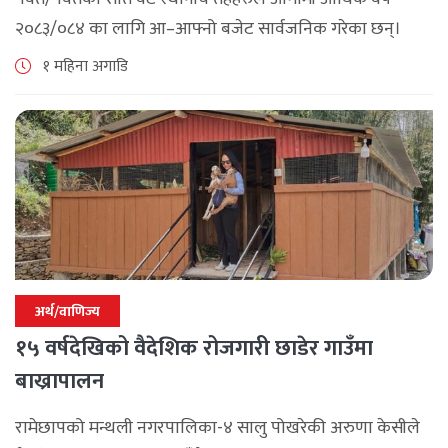
२०८३/०८४ का लागि आ–आफ्नो बजेट सार्वजनिक गरेका छन्।
२०७९ सालमा निर्वाचित भएपछि आएका जनप्रतिनिधीले ल्याएको
१ महिना अगाडि
यो आफ्नो कार्यकालको अन्तिम बजेट हो । [...]
अर्थ/वाणिज्य
१५ वर्षदेखिको वैदेशिक रोजगारी छाडेर गाउँमा
बाख्रापालन
रामेछापको मन्थली नगरपालिका-४ सालु पोखरेकी अरुणा केसीले