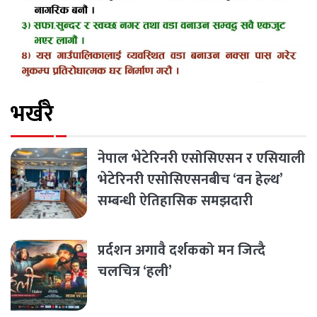
भर्खरै
नेपाल भेटेरिनरी एसोसिएसन र एसियाली
भेटेरिनरी एसोसिएसनबीच ‘वन हेल्थ’
सम्बन्धी ऐतिहासिक समझदारी
प्रर्दशन अगावै दर्शकको मन जित्दै
चलचित्र ‘हली’