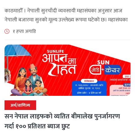
काठमाडौँ । नेपाली सुनचाँदी व्यवसायी महासंघका अनुसार आज
नेपाली बजारमा सुनको मूल्य उल्लेख्य रूपमा घटेको छ। महासंघका
अनुसार छापावाल सुनको मूल्य आज प्रतितोला दुई लाख ८४ हजार
१ हप्ता अगाडि
२०० रुपैयाँ कायम [...]
अर्थ/वाणिज्य
सन नेपाल लाइफको व्यतित बीमालेख पुनर्जागरण
गर्दा १०० प्रतिशत ब्याज छुट