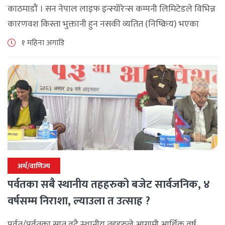
काठमाडौं । सन नेपाल लाइफ इन्स्योरेन्स कम्पनी लिमिटेडले विभिन्न
कारणवश किस्ता भुक्तानी हुन नसकी व्यतित (निष्क्रिय) भएका
बीमालेख पुनर्जागरण गर्दा लाग्ने शतप्रतिशत विलम्ब शुल्क (ब्याज)
१ महिना अगाडि
छुट दिने विशेष योजना सार्वजनिक [...]
अर्थ/वाणिज्य
पर्वतका सबै स्थानीय तहहरुको बजेट सार्वजनिक, ४
वर्षसम्म निराशा, ल्याउला त उत्साह ?
पर्वत/पर्वतका सात वटै स्थानीय तहहरुले आगामी आर्थिक वर्ष