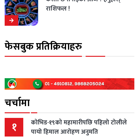
राशिफल !
फेसबुक प्रतिक्रियाहरु
चर्चामा
कोभिड-१९काे महामारीपछि पहिलो टोलीले
१
पायो हिमाल आरोहण अनुमति