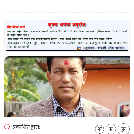
प्रकाशित द्वारा:
अ
अ
अ