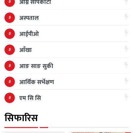
अग्नि सापकोटा
अस्पताल
आईपीओ
आँखा
आङ साङ सुकी
आर्थिक सर्भेक्षण
एम सि सि
सिफारिस