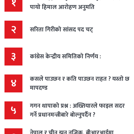
१
पायो हिमाल आरोहण अनुमति
२
सरिता गिरीको सांसद पद चट्
३
कांग्रेस केन्द्रीय समितिको निर्णय :
कसले पाउछन र कति पाउछन राहत ? यस्तो छ
४
मापदण्ड
गगन थापाको प्रश्न : अख्तियारले फाइल सदर
५
गर्ने प्रधानमन्त्रीबारे बोल्नुपर्दैन ?
नेपाल र चीन झन् नजिक, बीआरआईमा