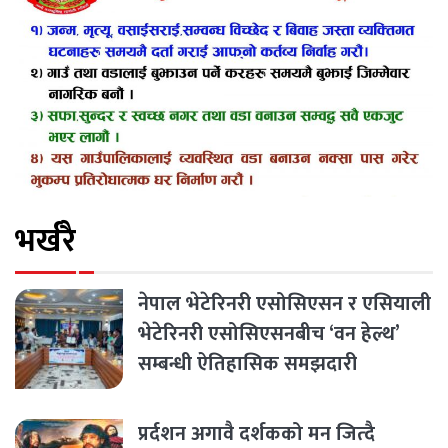
भर्खरै
नेपाल भेटेरिनरी एसोसिएसन र एसियाली
भेटेरिनरी एसोसिएसनबीच ‘वन हेल्थ’
सम्बन्धी ऐतिहासिक समझदारी
प्रर्दशन अगावै दर्शकको मन जित्दै