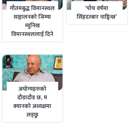
गौतमबुद्ध विमानस्थल
‘पाँच वर्षमा
सञ्चालनको जिम्मा
सिंहदरबार नाङ्गिन्छ’
म्युनिख
विमानस्थललाई दिने
तयारी
अयोग्यहरुको
दौडादौड छ, म
क्यानको अध्यक्षमा
लड्छु