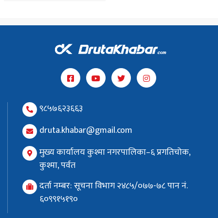
९८५७६२३६६३
druta.khabar@gmail.com
मुख्य कार्यालय कुश्मा नगरपालिका–६ प्रगतिचोक,
कुश्मा, पर्वत
दर्ता नम्बर: सूचना विभाग २४८५/०७७-७८ पान नं.
६०९९१५१९०