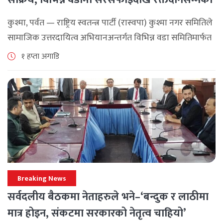
कार्यक्रम
कुश्मा, पर्वत — राष्ट्रिय स्वतन्त्र पार्टी (रास्वपा) कुश्मा नगर समितिले
सामाजिक उत्तरदायित्व अभियानअन्तर्गत विभिन्न वडा समितिमार्फत
समुदाय केन्द्रित र सेवामूलक कार्यक्रम सञ्चालन गरिरहेको जनाएको
१ हप्ता अगाडि
छ। श्रावण महिनाभरि विभिन्न वडाहरूमा सडक [...]
Breaking News
सर्वदलीय बैठकमा नेताहरुले भने–‘बन्दुक र लाठीमा
मात्र होइन, संकटमा सरकारको नेतृत्व चाहियो’