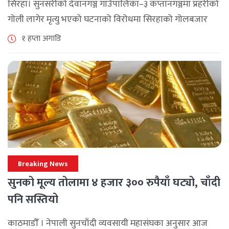
सिरहा। सुनसरीको देवानगञ्ज गाउँपालिका–३ कप्तानगञ्जमा प्रहरीको
गोली लागेर मृत्यु भएको घटनाको विरोधमा सिरहाको गोलबजार
नगरपालिका–८ पुरानो चोक चोहर्वामा स्थानीयले प्रदर्शन गरेका
१ हप्ता अगाडि
छन्। घटनाको निष्पक्ष छानबिनको माग गर्दै स्थानीयहरूले पूर्व–
पश्चिम राजमार्ग अवरुद्ध [...]
Breaking News
सुनको मूल्य तोलामा ४ हजार ३०० रुपैयाँ घट्यो, चाँदी
पनि सस्तियो
काठमाडौँ । नेपाली सुनचाँदी व्यवसायी महासंघका अनुसार आज