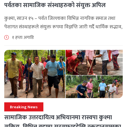
पर्वतका सामाजिक संस्थाहरुको संयुक्त अपिल
कुश्मा, साउन १५ – पर्वत जिल्लाका विभिन्न नागरिक समाज तथा
पेशागत संस्थाहरूले संयुक्त रूपमा विज्ञप्ति जारी गर्दै धार्मिक सद्भाव,
सामाजिक एकता र कानुनी शासन कायम राख्न सबै पक्षलाई संयमता
१ हप्ता अगाडि
अपनाउन [...]
Breaking News
सामाजिक उत्तरदायित्व अभियानमा रास्वपा कुश्मा
सक्रिय, विभिन्न वडामा सरसफाइदेखि रक्तदानसम्मका