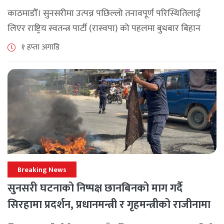
काठमाडौँ। सुनसरीमा उत्पन्न पछिल्लो तनावपूर्ण परिस्थितिलाई
लिएर राष्ट्रिय स्वतन्त्र पार्टी (रास्वपा) को पहलमा बुधबार बिहान
सिंहदरबारमा सर्वदलीय बैठक जारी छ। रास्वपाका सभापति रवि
१ हप्ता अगाडि
लामिछानेले आह्वान गरेको उक्त बैठकमा सहभागी प्रमुख [...]
Breaking News
सुनसरी घटनाको निष्पक्ष छानबिनको माग गर्दै
सिरहामा प्रदर्शन, प्रधानमन्त्री र गृहमन्त्रीको राजीनामा
माग