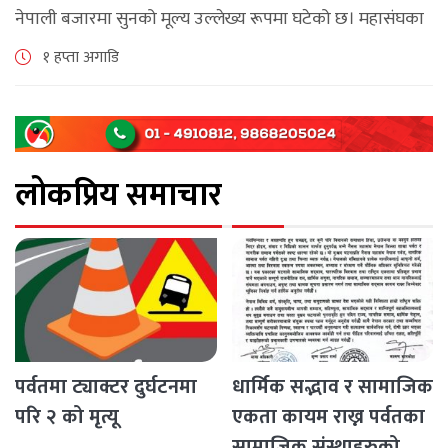
नेपाली बजारमा सुनको मूल्य उल्लेख्य रूपमा घटेको छ। महासंघका
अनुसार छापावाल सुनको मूल्य आज प्रतितोला दुई लाख ८४ हजार
१ हप्ता अगाडि
२०० रुपैयाँ कायम [...]
लोकप्रिय समाचार
पर्वतमा ट्याक्टर दुर्घटनमा
धार्मिक सद्भाव र सामाजिक
परि २ को मृत्यू
एकता कायम राख्न पर्वतका
सामाजिक संस्थाहरुको