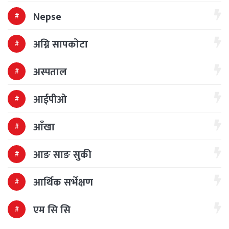
Nepse
अग्नि सापकोटा
अस्पताल
आईपीओ
आँखा
आङ साङ सुकी
आर्थिक सर्भेक्षण
एम सि सि