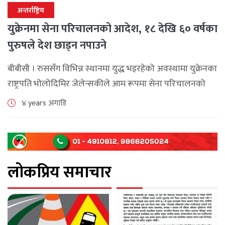
अन्तर्राष्ट्रिय
युक्रेनमा सेना परिचालनको आदेश, १८ देखि ६० वर्षका
पुरुषले देश छाड्न नपाउने
बीबीसी । रुससँग विभिन्न स्थानमा युद्ध भइरहेको अवस्थामा युक्रेनका
राष्ट्रपति भोलोदिमिर जेलेन्सकीले आम रूपमा सेना परिचालनको
आदेश दिएका छन्। युक्रनेको आन्तरिक मामिलासम्बन्धी मन्त्रालयले
४ years अगाडि
सबै युक्रेनीहरूले हतियार उठाएर देशको रक्षा गर्ने बेला [...]
लोकप्रिय समाचार