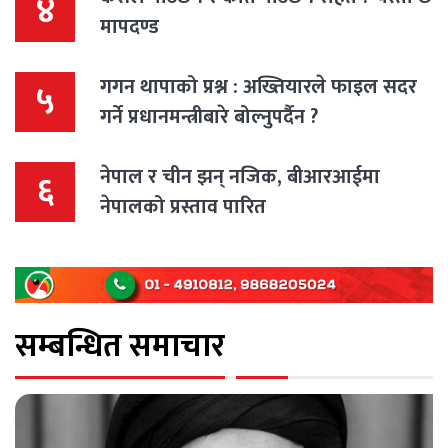
४
मापदण्ड
गगन थापाको प्रश्न : अख्तियारले फाइल सदर
५
गर्ने प्रधानमन्त्रीबारे बोल्नुपर्दैन ?
नेपाल र चीन झन् नजिक, बीआरआईमा
६
नेपालको प्रस्ताव पारित
सम्बन्धित समाचार