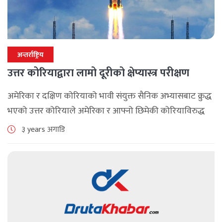
अन्तर्राष्ट्रिय
उत्तर कोरियाद्वारा लामो दूरीको क्षेप्यास्त्र परीक्षण
अमेरिका र दक्षिण कोरियाको भावी संयुक्त सैनिक अभ्यासबाट क्रुद्ध
भएको उत्तर कोरियाले अमेरिका र आफ्नो छिमेकी कोरियाविरुद्ध
कडा कदम चाल्ने धम्की दिएको भोलिपल्ट क्षेप्यास्त्र परीक्षण गरेको
३ years अगाडि
हो। सिउल (एपी) : [...]