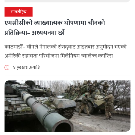
अन्तर्राष्ट्रिय
एमसीसीको व्याख्यात्मक घोषणामा चीनको
प्रतिक्रिया– अध्ययनमा छौं
काठमाडौं– चीनले नेपालको संसद्‌बाट आइतबार अनुमोदन भएको
अमेरिकी सहायता परियोजना मिलेनियम च्यालेन्ज कर्पोरेस
(एमसीसी) सम्झौताबारे टिप्पणी गरेको छ। चिनियाँ विदेश
४ years अगाडि
मन्त्रालयमा सोमबार आयोजित पत्रकार सम्मेलनमा प्रवक्ता वाङ
वनविनले नेपालको संसद्‌बाट [...]