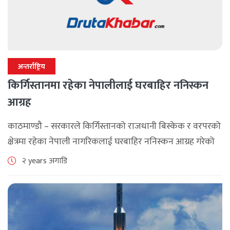
अन्तर्राष्ट्रिय
किर्गिस्तानमा रहेका नेपालीलाई घरबाहिर ननिस्कन
आग्रह
काठमाण्डौ – सरकारले किर्गिस्तानको राजधानी बिस्केक र वरपरको
क्षेत्रमा रहेका नेपाली नागरिकलाई घरबाहिर ननिस्कन आग्रह गरेको
छ । अस्ति शुक्रवार भएको हिंसात्मक आक्रमणपछि पाकिस्तानमा
२ years अगाडि
रहेको नेपाली राजदूतावासले सूचना निकालेर किर्गिस्तानमा [...]