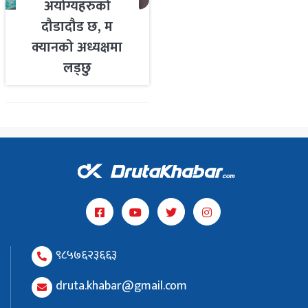
अयोग्यहरुको
दौडादौड छ, म
क्यानको अध्यक्षमा
लड्छु
९८५७६२३६६३
druta.khabar@gmail.com