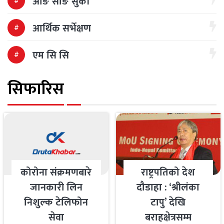
आङ साङ सुकी
आर्थिक सर्भेक्षण
एम सि सि
सिफारिस
कोरोना संक्रमणबारे
राष्ट्रपतिको देश
जानकारी लिन
दौडाहा : ‘श्रीलंका
निशुल्क टेलिफोन
टापु’ देखि
सेवा
बराहक्षेत्रसम्म