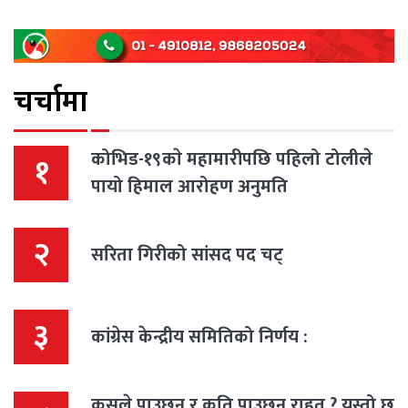
चर्चामा
कोभिड-१९काे महामारीपछि पहिलो टोलीले
१
पायो हिमाल आरोहण अनुमति
२
सरिता गिरीको सांसद पद चट्
३
कांग्रेस केन्द्रीय समितिको निर्णय :
कसले पाउछन र कति पाउछन राहत ? यस्तो छ