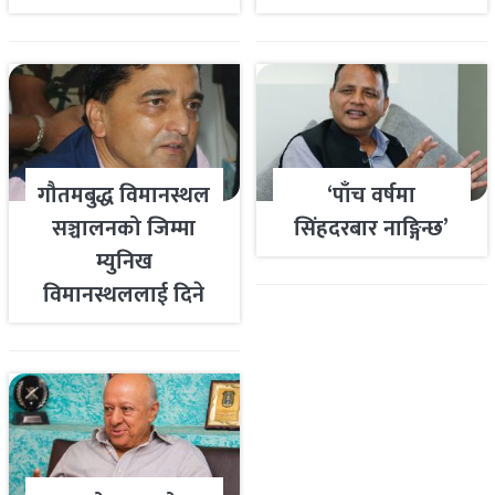
गौतमबुद्ध विमानस्थल
‘पाँच वर्षमा
सञ्चालनको जिम्मा
सिंहदरबार नाङ्गिन्छ’
म्युनिख
विमानस्थललाई दिने
तयारी