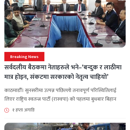
Breaking News
सर्वदलीय बैठकमा नेताहरुले भने–‘बन्दुक र लाठीमा
मात्र होइन, संकटमा सरकारको नेतृत्व चाहियो’
काठमाडौँ। सुनसरीमा उत्पन्न पछिल्लो तनावपूर्ण परिस्थितिलाई
लिएर राष्ट्रिय स्वतन्त्र पार्टी (रास्वपा) को पहलमा बुधबार बिहान
सिंहदरबारमा सर्वदलीय बैठक जारी छ। रास्वपाका सभापति रवि
१ हप्ता अगाडि
लामिछानेले आह्वान गरेको उक्त बैठकमा सहभागी प्रमुख [...]