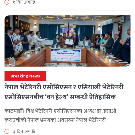
१ दिन अगाडि
मनाउने कम्पनीले लक्ष्य [...]
Breaking News
नेपाल भेटेरिनरी एसोसिएसन र एसियाली भेटेरिनरी
एसोसिएसनबीच ‘वन हेल्थ’ सम्बन्धी ऐतिहासिक
समझदारी
काठमाडौं। विश्व भेटेरिनरी एसोसिएसनका अध्यक्ष डा. इसाओ
कुराउचीको नेपाल भ्रमणका अवसरमा नेपाल भेटेरिनरी
एसोसिएसनले अन्तर्राष्ट्रिय सहकार्यलाई नयाँ उचाइमा पुर्‍याउँदै
३ दिन अगाडि