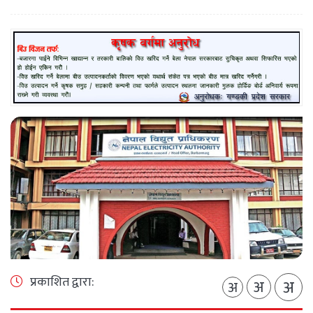
प्रकाशित द्वारा:
अ
अ
अ