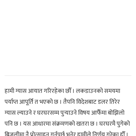
हामी ग्यास आयात गरिरहेका छौँ । लकडाउनको समयमा
पर्याप्त आपूर्ति त भएको छ । तैपनि विदेशबाट डलर तिरेर
ग्यास ल्याउने र घरघरसम्म पुर्‍याउने विषय आफैँमा बोझिलो
पनि छ । यस आधारमा संक्रमणको खतरा छ । घरघरमै पुगेको
बिजुलीमा नै प्रोत्साहन गर्नुपर्छ भनेर हामीले निर्णय गरेका हौँ ।