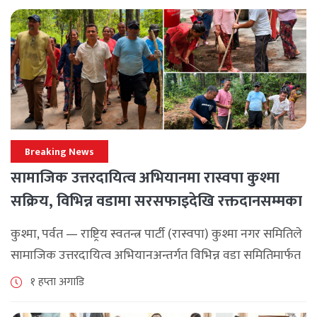
Breaking News
सामाजिक उत्तरदायित्व अभियानमा रास्वपा कुश्मा
सक्रिय, विभिन्न वडामा सरसफाइदेखि रक्तदानसम्मका
कार्यक्रम
कुश्मा, पर्वत — राष्ट्रिय स्वतन्त्र पार्टी (रास्वपा) कुश्मा नगर समितिले
सामाजिक उत्तरदायित्व अभियानअन्तर्गत विभिन्न वडा समितिमार्फत
समुदाय केन्द्रित र सेवामूलक कार्यक्रम सञ्चालन गरिरहेको जनाएको
१ हप्ता अगाडि
छ। श्रावण महिनाभरि विभिन्न वडाहरूमा सडक [...]