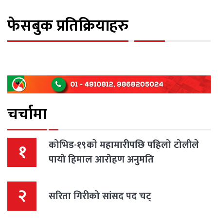
फेसबुक प्रतिक्रियाहरु
चर्चामा
कोभिड-१९काे महामारीपछि पहिलो टोलीले
१
पायो हिमाल आरोहण अनुमति
२
सरिता गिरीको सांसद पद चट्