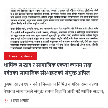
महत्वपूर्ण कूटनीतिक तथा प्राविधिक उपलब्धि हासिल गरेको
जनाएको छ। भ्रमणका क्रममा विश्व [...]
Breaking News
धार्मिक सद्भाव र सामाजिक एकता कायम राख्न
पर्वतका सामाजिक संस्थाहरुको संयुक्त अपिल
कुश्मा, साउन १५ – पर्वत जिल्लाका विभिन्न नागरिक समाज तथा
पेशागत संस्थाहरूले संयुक्त रूपमा विज्ञप्ति जारी गर्दै धार्मिक सद्भाव,
सामाजिक एकता र कानुनी शासन कायम राख्न सबै पक्षलाई संयमता
१ हप्ता अगाडि
अपनाउन [...]