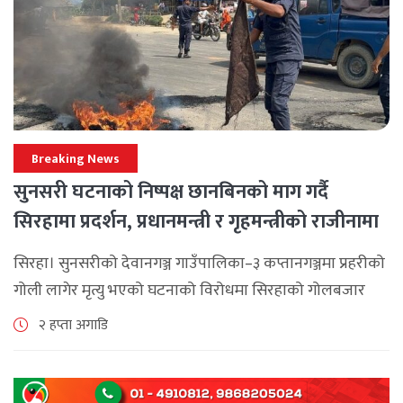
Breaking News
सुनसरी घटनाको निष्पक्ष छानबिनको माग गर्दै
सिरहामा प्रदर्शन, प्रधानमन्त्री र गृहमन्त्रीको राजीनामा
माग
सिरहा। सुनसरीको देवानगञ्ज गाउँपालिका–३ कप्तानगञ्जमा प्रहरीको
गोली लागेर मृत्यु भएको घटनाको विरोधमा सिरहाको गोलबजार
नगरपालिका–८ पुरानो चोक चोहर्वामा स्थानीयले प्रदर्शन गरेका
२ हप्ता अगाडि
छन्। घटनाको निष्पक्ष छानबिनको माग गर्दै स्थानीयहरूले पूर्व–
पश्चिम राजमार्ग अवरुद्ध [...]