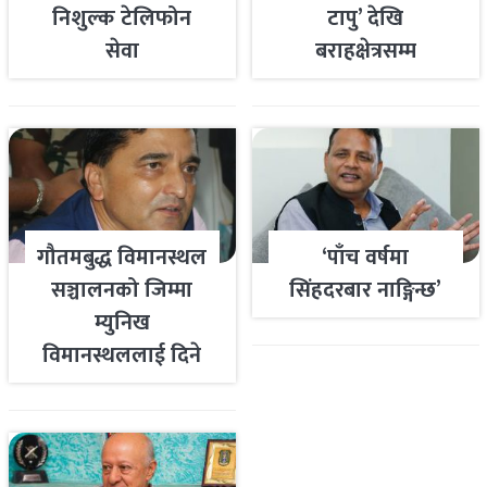
निशुल्क टेलिफोन
टापु’ देखि
सेवा
बराहक्षेत्रसम्म
गौतमबुद्ध विमानस्थल
‘पाँच वर्षमा
सञ्चालनको जिम्मा
सिंहदरबार नाङ्गिन्छ’
म्युनिख
विमानस्थललाई दिने
तयारी