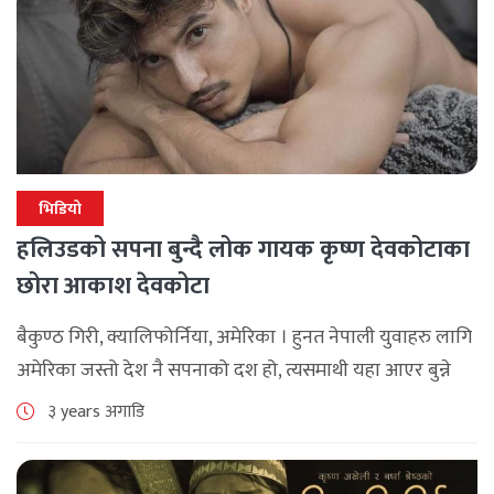
भिडियो
हलिउडको सपना बुन्दै लोक गायक कृष्ण देवकोटाका
छोरा आकाश देवकोटा
बैकुण्ठ गिरी, क्यालिफोर्निया, अमेरिका । हुनत नेपाली युवाहरु लागि
अमेरिका जस्तो देश नै सपनाको दश हो, त्यसमाथी यहा आएर बुन्ने
सपना सानोतिनो पक्कै हुदैन । त्यहि लिष्टमा अहिले चलिरहेको नाम
३ years अगाडि
[...]