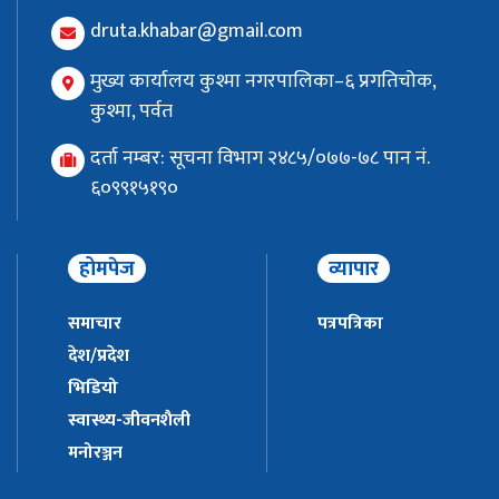
druta.khabar@gmail.com
मुख्य कार्यालय कुश्मा नगरपालिका–६ प्रगतिचोक,
कुश्मा, पर्वत
दर्ता नम्बर: सूचना विभाग २४८५/०७७-७८ पान नं.
६०९९१५१९०
होमपेज
व्यापार
समाचार
पत्रपत्रिका
देश/प्रदेश
भिडियो
स्वास्थ्य-जीवनशैली
मनोरञ्जन