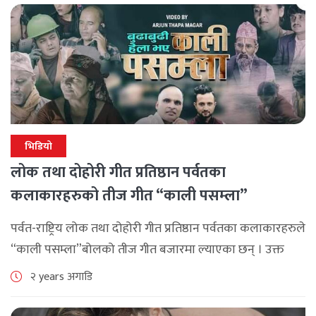
भिडियो
लोक तथा दोहोरी गीत प्रतिष्ठान पर्वतका
कलाकारहरुको तीज गीत “काली पसम्ला”
सार्वजनिक (भिडियो सहित)
पर्वत-राष्ट्रिय लोक तथा दोहोरी गीत प्रतिष्ठान पर्वतका कलाकारहरुले
“काली पसम्ला”बोलको तीज गीत बजारमा ल्याएका छन् । उक्त
गीतको सोमबार एक कार्यक्रमकाबीच विमोचन गरिएको हो। गीतको
२ years अगाडि
भिडियो आरसी पौडेल युट्युब च्यानल [...]