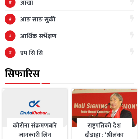
आँखा
आङ साङ सुकी
आर्थिक सर्भेक्षण
एम सि सि
सिफारिस
कोरोना संक्रमणबारे
राष्ट्रपतिको देश
जानकारी लिन
दौडाहा : ‘श्रीलंका