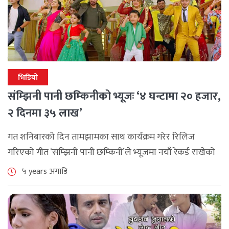
भिडियो
संम्झिनी पानी छम्किनीको भ्यूजः ‘४ घन्टामा २० हजार,
२ दिनमा ३५ लाख’
गत शनिबारको दिन तामझामका साथ कार्यक्रम गरेर रिलिज
गरिएको गीत ‘संम्झिनी पानी छम्किनी’ले भ्यूजमा नयाँ रेकर्ड राखेको
छ । यो गीत सार्वजनिक भएको ३ दिन पनि भएको छैन । तर, [...]
५ years अगाडि