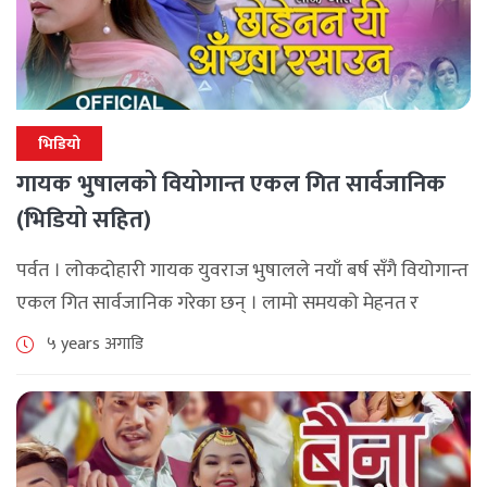
भिडियो
गायक भुषालको वियोगान्त एकल गित सार्वजानिक
(भिडियो सहित)
पर्वत । लोकदोहारी गायक युवराज भुषालले नयाँ बर्ष सँगै वियोगान्त
एकल गित सार्वजानिक गरेका छन् । लामो समयको मेहनत र
अन्तरालपछि भुषालले ‘छोडेनन् यि आँखा रसाउन’ बोलको एकल
५ years अगाडि
गित सार्वजानिक [...]