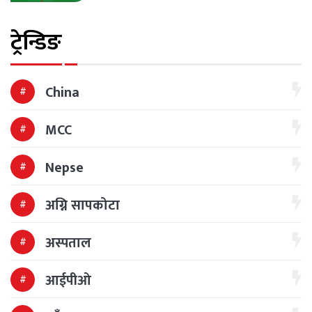
ट्रेन्डिङ
China
MCC
Nepse
अग्नि सापकोटा
अस्पताल
आईपीओ