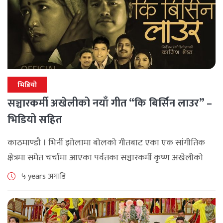
भिडियो
सञ्चारकर्मी अखेलीको नयाँ गीत “कि बिर्सिन लाउर” –
भिडियो सहित
काठमाण्डौ । भिर्नी झोलामा बोलको गीतबाट एका एक सांगीतिक
क्षेत्रमा समेत चर्चामा आएका पर्वतका सञ्चारकर्मी कृष्ण अखेलीको
नयाँ गीत `कि विर्सिन लाउर´ भर्खर मात्र सार्वजनिक भएको छ ।
५ years अगाडि
उत्कृष्ट शब्द [...]