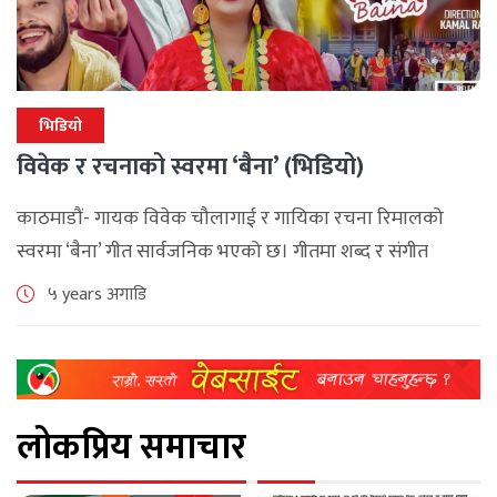
भिडियो
विवेक र रचनाको स्वरमा ‘बैना’ (भिडियो)
काठमाडौं- गायक विवेक चौलागाई र गायिका रचना रिमालको
स्वरमा ‘बैना’ गीत सार्वजनिक भएको छ। गीतमा शब्द र संगीत
प्रभावन जे तथा मिक्सीङ र मास्टरिङ गोविन्द सोनीको छ। गीतको
५ years अगाडि
रेकर्डिङ एक्सन [...]
लोकप्रिय समाचार