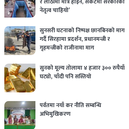
र लाठीमा मात्र होइन, संकटमा सरकारको
नेतृत्व चाहियो’
सुनसरी घटनाको निष्पक्ष छानबिनको माग
गर्दै सिरहामा प्रदर्शन, प्रधानमन्त्री र
गृहमन्त्रीको राजीनामा माग
सुनको मूल्य तोलामा ४ हजार ३०० रुपैयाँ
घट्यो, चाँदी पनि सस्तियो
पर्वतमा नयाँ कर नीति सम्बन्धि
अभिमुखिकरण