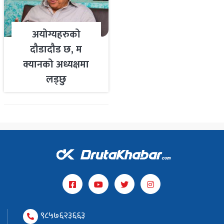
अयोग्यहरुको
दौडादौड छ, म
क्यानको अध्यक्षमा
लड्छु
९८५७६२३६६३