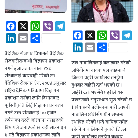
Facebook
X
WhatsApp
Viber
Telegram
Facebook
X
Whats
Vibe
T
LinkedIn
Email
Share
LinkedIn
Email
Share
वैदेशिक रोजगार विभागले वैदेशिक
रोजगारीसम्बन्धी विज्ञापन प्रकाशन
एक नाबालिगलाई बलात्कार गरेको
नगर्ने इजाजतपत्र वाला १४८
अभियोगमा नायक पल शाहमाथि
संस्थालाई कारबाही गरेको छ।
जिल्ला प्रहरी कार्यालय तनहुँमा
वैदेशिक रोजगार ऐन, २०६४ अनुसार
बुधबार जाहेरी दर्ता भएको छ ।
राष्ट्रिय दैनिक पत्रिकामा विज्ञापन
जाहेरी दर्ता भएसँगै प्रहरीले यस
प्रकाशन गर्नका लागि विभागबाट
प्रकरणको अनुसन्धान सुरु गरेको छ
पूर्वस्वीकृति लिई विज्ञापन प्रकाशन
। विवाहको प्रलोभनमा पारी आफ्नी
नगर्ने उक्त संस्थालाई ५० हजार
नाबालिग छोरीसँग यौन सम्बन्ध
रुपैयाँका दरले जरिवाना गराइएको
स्थापित गरेको भन्दै गायिकासमेत
विभागले जनाएको छ।यही साउन ३ र
रहेकी नाबालिगको बुवाले जिल्ला
४ गते विज्ञापन प्रकाशनका लागि
प्रहरी कार्यालय तनहुँमा बुधबार