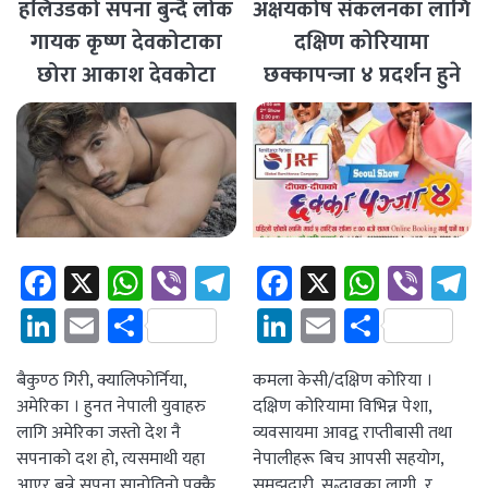
हलिउडको सपना बुन्दै लोक
अक्षयकोष संकलनका लागि
गायक कृष्ण देवकोटाका
दक्षिण कोरियामा
छोरा आकाश देवकोटा
छक्कापन्जा ४ प्रदर्शन हुने
Facebook
X
WhatsApp
Viber
Telegram
Facebook
X
Whats
Vibe
T
LinkedIn
Email
Share
LinkedIn
Email
Share
बैकुण्ठ गिरी, क्यालिफोर्निया,
कमला केसी/दक्षिण कोरिया ।
अमेरिका । हुनत नेपाली युवाहरु
दक्षिण कोरियामा विभिन्न पेशा,
लागि अमेरिका जस्तो देश नै
व्यवसायमा आवद्व राप्तीबासी तथा
सपनाको दश हो, त्यसमाथी यहा
नेपालीहरू बिच आपसी सहयोग,
आएर बुन्ने सपना सानोतिनो पक्कै
समझदारी, सद्भावका लागी र