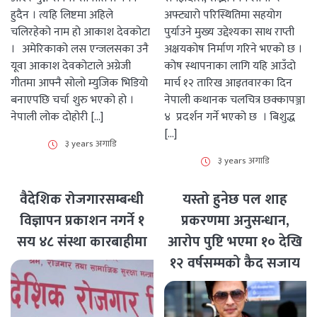
हुदैन । त्यहि लिष्टमा अहिले
अफ्ट्यारो परिस्थितिमा सहयोग
चलिरहेको नाम हो आकाश देवकोटा
पुर्याउने मुख्य उद्देश्यका साथ राप्ती
। अमेरिकाको लस एन्जलसका उनै
अक्षयकोष निर्माण गरिने भएको छ ।
यूवा आकाश देवकोटाले अग्रेजी
कोष स्थापनाका लागि यहि आउँदो
गीतमा आफ्नै सोलो म्युजिक भिडियो
मार्च १२ तारिख आइतवारका दिन
बनाएपछि चर्चा शुरु भएको हो ।
नेपाली कथानक चलचित्र छक्कापञ्जा
नेपाली लोक दोहोरी […]
४ प्रदर्शन गर्ने भएको छ । बिशुद्ध
[…]
३ years अगाडि
३ years अगाडि
वैदेशिक रोजगारसम्बन्धी
यस्तो हुनेछ पल शाह
विज्ञापन प्रकाशन नगर्ने १
प्रकरणमा अनुसन्धान,
सय ४८ संस्था कारबाहीमा
आरोप पुष्टि भएमा १० देखि
१२ वर्षसम्मको कैद सजाय