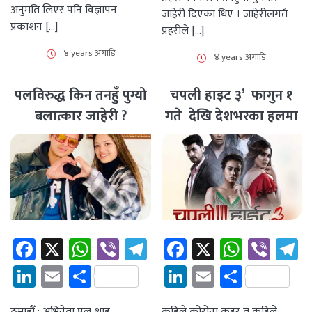
अनुमति लिएर पनि विज्ञापन
जाहेरी दिएका थिए । जाहेरीलगत्तै
प्रकाशन […]
प्रहरीले […]
४ years अगाडि
४ years अगाडि
पलविरुद्ध किन तनहुँ पुग्यो
चपली हाइट ३’ फागुन १
बलात्कार जाहेरी ?
गते देखि देशभरका हलमा
Facebook
X
WhatsApp
Viber
Telegram
Facebook
X
Whats
Vibe
T
LinkedIn
Email
Share
LinkedIn
Email
Share
ठमाडौँ : अभिनेता पल शाह
कहिले कोरोना कहर त कहिले