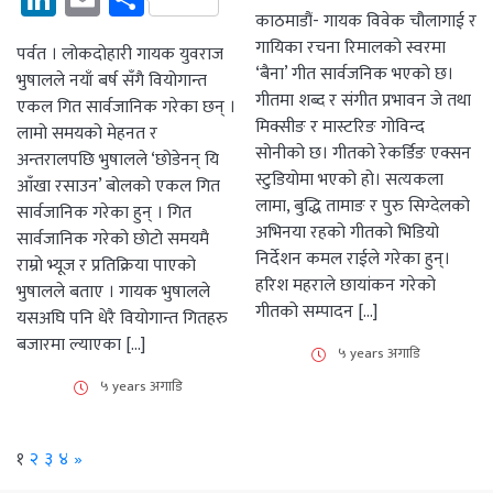
काठमाडौं- गायक विवेक चौलागाई र
गायिका रचना रिमालको स्वरमा
पर्वत । लोकदोहारी गायक युवराज
‘बैना’ गीत सार्वजनिक भएको छ।
भुषालले नयाँ बर्ष सँगै वियोगान्त
गीतमा शब्द र संगीत प्रभावन जे तथा
एकल गित सार्वजानिक गरेका छन् ।
मिक्सीङ र मास्टरिङ गोविन्द
लामो समयको मेहनत र
सोनीको छ। गीतको रेकर्डिङ एक्सन
अन्तरालपछि भुषालले ‘छोडेनन् यि
स्टुडियोमा भएको हो। सत्यकला
आँखा रसाउन’ बोलको एकल गित
लामा, बुद्धि तामाङ र पुरु सिग्देलको
सार्वजानिक गरेका हुन् । गित
अभिनया रहको गीतको भिडियो
सार्वजानिक गरेको छोटो समयमै
निर्देशन कमल राईले गरेका हुन्।
राम्रो भ्यूज र प्रतिक्रिया पाएको
हरिश महराले छायांकन गरेको
भुषालले बताए । गायक भुषालले
गीतको सम्पादन […]
यसअघि पनि धेरै वियोगान्त गितहरु
बजारमा ल्याएका […]
५ years अगाडि
५ years अगाडि
Next
१
२
३
४
»