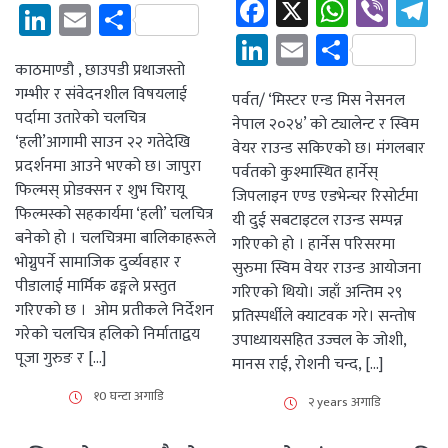
Facebook
X
Whats
Vibe
T
LinkedIn
Email
Share
LinkedIn
Email
Share
काठमाण्डौ , छाउपडी प्रथाजस्तो
गम्भीर र संवेदनशील विषयलाई
पर्वत/ ‘मिस्टर एन्ड मिस नेसनल
पर्दामा उतारेको चलचित्र
नेपाल २०२४’ को ट्यालेन्ट र स्विम
‘हली’आगामी साउन २२ गतेदेखि
वेयर राउन्ड सकिएको छ। मंगलबार
प्रदर्शनमा आउने भएको छ। जापुरा
पर्वतको कुश्मास्थित हार्नेस्
फिल्मस् प्रोडक्सन र शुभ चिरायू
जिपलाइन एण्ड एडभेन्चर रिसोर्टमा
फिल्मस्को सहकार्यमा ‘हली’ चलचित्र
यी दुई सबटाइटल राउन्ड सम्पन्न
बनेको हो । चलचित्रमा बालिकाहरूले
गरिएको हो । हार्नेस परिसरमा
भोग्नुपर्ने सामाजिक दुर्व्यवहार र
सुरुमा स्विम वेयर राउन्ड आयोजना
पीडालाई मार्मिक ढङ्गले प्रस्तुत
गरिएको थियो। जहाँ अन्तिम २९
गरिएको छ । ओम प्रतीकले निर्देशन
प्रतिस्पर्धीले क्याटवक गरे। सन्तोष
गरेको चलचित्र हलिको निर्माताद्वय
उपाध्यायसहित उज्वल के जोशी,
पूजा गुरुङ र […]
मानस राई, रोशनी चन्द, […]
१0 घन्टा अगाडि
२ years अगाडि