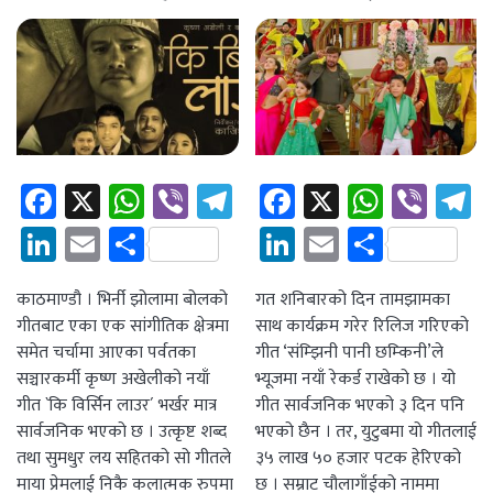
Facebook
X
WhatsApp
Viber
Telegram
Facebook
X
Whats
Vibe
T
LinkedIn
Email
Share
LinkedIn
Email
Share
काठमाण्डौ । भिर्नी झोलामा बोलको
गत शनिबारको दिन तामझामका
गीतबाट एका एक सांगीतिक क्षेत्रमा
साथ कार्यक्रम गरेर रिलिज गरिएको
समेत चर्चामा आएका पर्वतका
गीत ‘संम्झिनी पानी छम्किनी’ले
सञ्चारकर्मी कृष्ण अखेलीको नयाँ
भ्यूजमा नयाँ रेकर्ड राखेको छ । यो
गीत `कि विर्सिन लाउर´ भर्खर मात्र
गीत सार्वजनिक भएको ३ दिन पनि
सार्वजनिक भएको छ । उत्कृष्ट शब्द
भएको छैन । तर, युटुबमा यो गीतलाई
तथा सुमधुर लय सहितको सो गीतले
३५ लाख ५० हजार पटक हेरिएको
माया प्रेमलाई निकै कलात्मक रुपमा
छ । सम्राट चौलागाँईको नाममा