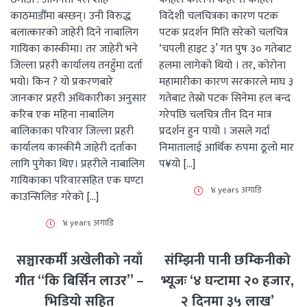
काठमाडौँमा बस्छन्। उनी विरुद्ध
विदेशी चलचित्रका कारण पटक
बलात्कारको जाहेरी दिने नाबालिग
पटक प्रदर्शन मिति सरेको चलचित्र
गायिका कास्कीमा। तर जाहेरी भने
‘चपली हाइट ३’ गत पुष ३० गतेबाट
जिल्ला प्रहरी कार्यालय तनहुँमा दर्ता
हलमा लागेको थियो । तर, कोरोना
भयो। किन ? यो प्रकरणबारे
महामारीका कारण सरकारले माघ ३
जानकार प्रहरी अधिकारीका अनुसार
गतेबाट तेस्रो पटक सिनेमा हल बन्द
करिब एक महिना नाबालिग
गरेपछि चलचित्र तीन दिन मात्र
बालिकाका परिवार जिल्ला प्रहरी
प्रदर्शन हुन पायो । जसले गर्दा
कार्यालय कास्कीमै जाहेरी दर्ताका
निमातालाई आर्थिक रुपमा ठूलो मार
लागि पुगेका थिए। प्रहरीले नाबालिग
प¥यो […]
गायिकाका परिवारसहित एक घण्टा
४ years अगाडि
काउन्सिलिङ गरेको […]
४ years अगाडि
सञ्चारकर्मी अखेलीको नयाँ
संम्झिनी पानी छम्किनीको
गीत “कि बिर्सिन लाउर” –
भ्यूजः ‘४ घन्टामा २० हजार,
भिडियो सहित
२ दिनमा ३५ लाख’