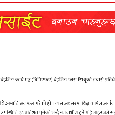
े बेइजिङ कार्य मञ्च (बिपिएफए) बेइजिङ प्लस रिभ्यूको तयारी
प्रति
तिवेदनमाथि छलफल गरेको हो । त्यस अवसरमा
विज्ञ कपिल अर्याल
पस्थिति २८ प्रतिशत पुगेको भन्दै न्यायाधीश हुने महिलाहरूको सङ