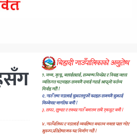
ूहसँग