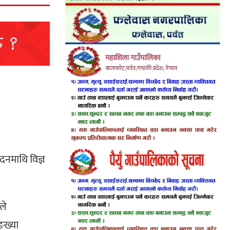
वेदनमाथि विज्ञ
ले
्ख्या