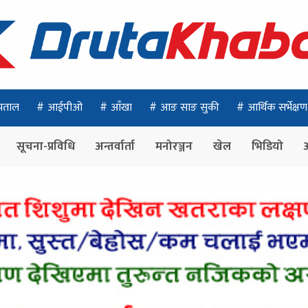
पताल
आईपीओ
आँखा
आङ साङ सुकी
आर्थिक सर्भेक्षण
सूचना-प्रविधि
अन्तर्वार्ता
मनोरञ्जन
खेल
भिडियो