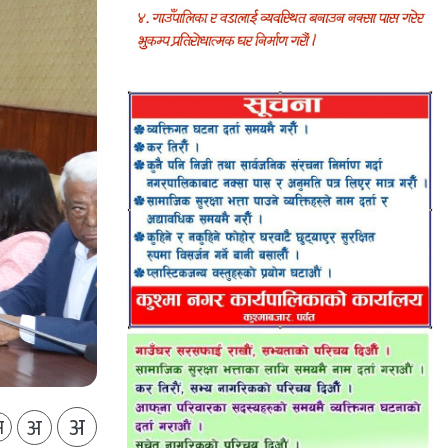
अ
अ
अ