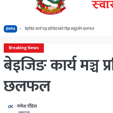
बेइजिङ कार्य मञ्च प्रतिवेदनबारे विज्ञ समूहसँग छलफल
होमपेज
Breaking News
बेइजिङ कार्य मञ्च प्
छलफल
गणेश पौडेल
सम्पादक