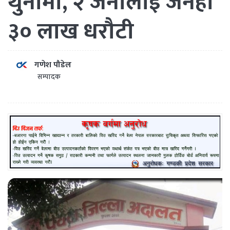
थुनामा, २ जनालाई जनही
३० लाख धरौटी
गणेश पौडेल
सम्पादक