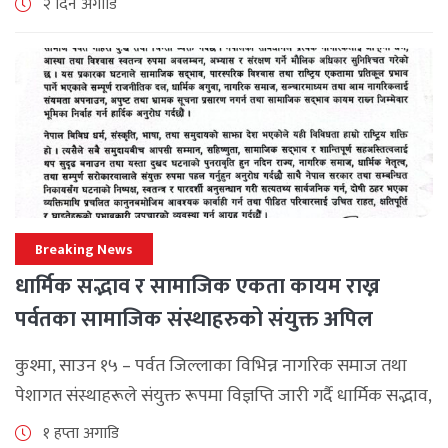
२ दिन अगाडि
महत्वपूर्ण कूटनीतिक तथा प्राविधिक उपलब्धि हासिल गरेको
जनाएको छ। भ्रमणका क्रममा विश्व [...]
Breaking News
धार्मिक सद्भाव र सामाजिक एकता कायम राख्न
पर्वतका सामाजिक संस्थाहरुको संयुक्त अपिल
कुश्मा, साउन १५ – पर्वत जिल्लाका विभिन्न नागरिक समाज तथा
पेशागत संस्थाहरूले संयुक्त रूपमा विज्ञप्ति जारी गर्दै धार्मिक सद्भाव,
सामाजिक एकता र कानुनी शासन कायम राख्न सबै पक्षलाई संयमता
१ हप्ता अगाडि