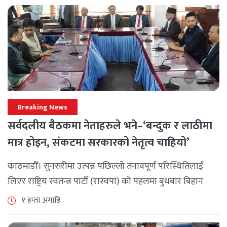
Breaking News
सर्वदलीय बैठकमा नेताहरुले भने–‘बन्दुक र लाठीमा
मात्र होइन, संकटमा सरकारको नेतृत्व चाहियो’
काठमाडौँ। सुनसरीमा उत्पन्न पछिल्लो तनावपूर्ण परिस्थितिलाई
लिएर राष्ट्रिय स्वतन्त्र पार्टी (रास्वपा) को पहलमा बुधबार बिहान
सिंहदरबारमा सर्वदलीय बैठक जारी छ। रास्वपाका सभापति रवि
१ हप्ता अगाडि
लामिछानेले आह्वान गरेको उक्त बैठकमा सहभागी प्रमुख [...]