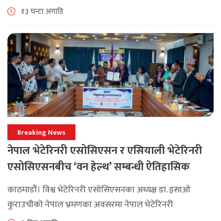
ब्रान्च म्यानेजर कन्फ्रेन्स विभिन्न कार्यक्रमहरुका साथ भब्य साथ
१३ घन्टा अगाडि
मनाउने कम्पनीले लक्ष्य [...]
Breaking News
नेपाल भेटेरिनरी एसोसिएसन र एसियाली भेटेरिनरी
एसोसिएसनबीच ‘वन हेल्थ’ सम्बन्धी ऐतिहासिक
समझदारी
काठमाडौं। विश्व भेटेरिनरी एसोसिएसनका अध्यक्ष डा. इसाओ
कुराउचीको नेपाल भ्रमणका अवसरमा नेपाल भेटेरिनरी
एसोसिएसनले अन्तर्राष्ट्रिय सहकार्यलाई नयाँ उचाइमा पुर्‍याउँदै