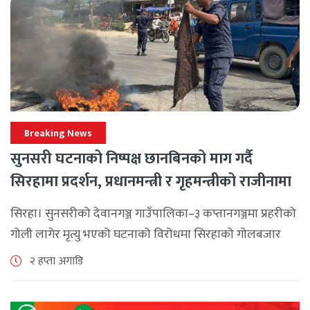
Breaking News
सुनसरी घटनाको निष्पक्ष छानबिनको माग गर्दै
सिरहामा प्रदर्शन, प्रधानमन्त्री र गृहमन्त्रीको राजीनामा
माग
सिरहा। सुनसरीको देवानगञ्ज गाउँपालिका–३ कप्तानगञ्जमा प्रहरीको
गोली लागेर मृत्यु भएको घटनाको विरोधमा सिरहाको गोलबजार
नगरपालिका–८ पुरानो चोक चोहर्वामा स्थानीयले प्रदर्शन गरेका
२ हप्ता अगाडि
छन्। घटनाको निष्पक्ष छानबिनको माग गर्दै स्थानीयहरूले पूर्व–
पश्चिम राजमार्ग अवरुद्ध [...]