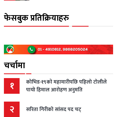
फेसबुक प्रतिक्रियाहरु
चर्चामा
कोभिड-१९काे महामारीपछि पहिलो टोलीले
१
पायो हिमाल आरोहण अनुमति
२
सरिता गिरीको सांसद पद चट्