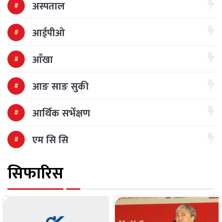
अस्पताल
आईपीओ
आँखा
आङ साङ सुकी
आर्थिक सर्भेक्षण
एम सि सि
सिफारिस