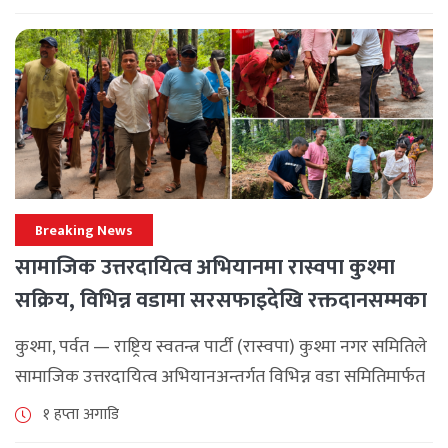
अपनाउन [...]
Breaking News
सामाजिक उत्तरदायित्व अभियानमा रास्वपा कुश्मा
सक्रिय, विभिन्न वडामा सरसफाइदेखि रक्तदानसम्मका
कार्यक्रम
कुश्मा, पर्वत — राष्ट्रिय स्वतन्त्र पार्टी (रास्वपा) कुश्मा नगर समितिले
सामाजिक उत्तरदायित्व अभियानअन्तर्गत विभिन्न वडा समितिमार्फत
समुदाय केन्द्रित र सेवामूलक कार्यक्रम सञ्चालन गरिरहेको जनाएको
१ हप्ता अगाडि
छ। श्रावण महिनाभरि विभिन्न वडाहरूमा सडक [...]