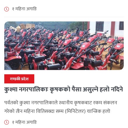
गण्डकी महिला टी–२० क्रिकेट प्रतियोगिता–२०२६ अन्तर्गत शनिबार
१ महिना अगाडि
भएको खेलमा पर्वतले बागलुङलाई १० [...]
गण्डकी प्रदेश
कुश्मा नगरपालिकाः कृषकको पैसा असुल्ने हलो नदिने
पर्वतको कुश्मा नगरपालिकाले स्थानीय कृषकबाट रकम संकलन
गरेको तीन महिना वितिसक्दा सम्म (मिनिटेलर) यान्त्रिक हलो
वितरण नगरेपछि पर्वतको कुश्मा नगरपालिकाका कृषकहरु चिन्तित
१ महिना अगाडि