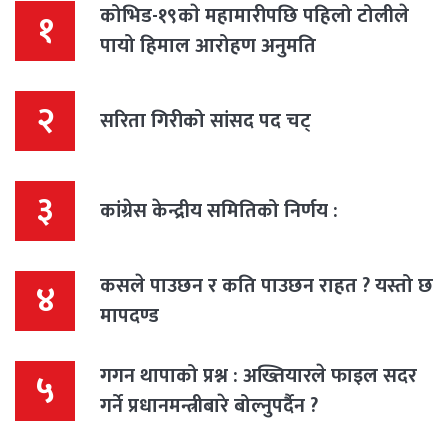
कोभिड-१९काे महामारीपछि पहिलो टोलीले
१
पायो हिमाल आरोहण अनुमति
२
सरिता गिरीको सांसद पद चट्
३
कांग्रेस केन्द्रीय समितिको निर्णय :
कसले पाउछन र कति पाउछन राहत ? यस्तो छ
४
मापदण्ड
गगन थापाको प्रश्न : अख्तियारले फाइल सदर
५
गर्ने प्रधानमन्त्रीबारे बोल्नुपर्दैन ?