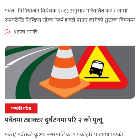
पर्वत : विनियोजन विधेयक २०८३ अनुसार परिवर्तित कर र लामो
समयदेखि निष्क्रिय रहेका ‘फर्म’हरुले पाउन लागेको छुटका विषयमा
पर्वतमा अन्तरक्रिया भएको छ , आन्तरिक राजश्व कार्यालय बागलुङ
३ हप्ता अगाडि
र पर्वत उद्योग [...]
गण्डकी प्रदेश
पर्वतमा ट्याक्टर दुर्घटनमा परि २ को मृत्यू
पर्वत/ पर्वतको कुश्मा नगरपालिका ९ एकोहोरे पाखामा भएको