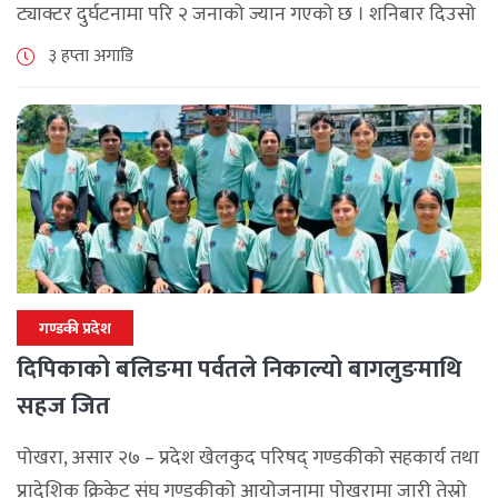
ट्याक्टर दुर्घटनामा परि २ जनाको ज्यान गएको छ । शनिबार दिउसो
दोबिल्ला देखि फलेवास तर्फ जाँदै गरेको ध १ त ७२७३ नम्मरको [...]
३ हप्ता अगाडि
गण्डकी प्रदेश
दिपिकाको बलिङमा पर्वतले निकाल्यो बागलुङमाथि
सहज जित
पोखरा, असार २७ – प्रदेश खेलकुद परिषद् गण्डकीको सहकार्य तथा
प्रादेशिक क्रिकेट संघ गण्डकीको आयोजनामा पोखरामा जारी तेस्रो