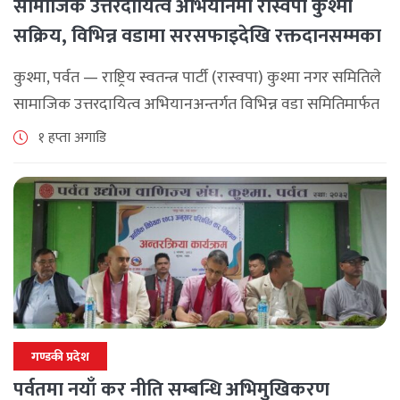
सामाजिक उत्तरदायित्व अभियानमा रास्वपा कुश्मा
सक्रिय, विभिन्न वडामा सरसफाइदेखि रक्तदानसम्मका
कार्यक्रम
कुश्मा, पर्वत — राष्ट्रिय स्वतन्त्र पार्टी (रास्वपा) कुश्मा नगर समितिले
सामाजिक उत्तरदायित्व अभियानअन्तर्गत विभिन्न वडा समितिमार्फत
समुदाय केन्द्रित र सेवामूलक कार्यक्रम सञ्चालन गरिरहेको जनाएको
१ हप्ता अगाडि
छ। श्रावण महिनाभरि विभिन्न वडाहरूमा सडक [...]
गण्डकी प्रदेश
पर्वतमा नयाँ कर नीति सम्बन्धि अभिमुखिकरण