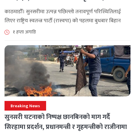
काठमाडौँ। सुनसरीमा उत्पन्न पछिल्लो तनावपूर्ण परिस्थितिलाई
लिएर राष्ट्रिय स्वतन्त्र पार्टी (रास्वपा) को पहलमा बुधबार बिहान
सिंहदरबारमा सर्वदलीय बैठक जारी छ। रास्वपाका सभापति रवि
१ हप्ता अगाडि
लामिछानेले आह्वान गरेको उक्त बैठकमा सहभागी प्रमुख [...]
Breaking News
सुनसरी घटनाको निष्पक्ष छानबिनको माग गर्दै
सिरहामा प्रदर्शन, प्रधानमन्त्री र गृहमन्त्रीको राजीनामा