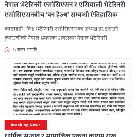
नेपाल भेटेरिनरी एसोसिएसन र एसियाली भेटेरिनरी
एसोसिएसनबीच ‘वन हेल्थ’ सम्बन्धी ऐतिहासिक
समझदारी
काठमाडौं। विश्व भेटेरिनरी एसोसिएसनका अध्यक्ष डा. इसाओ
कुराउचीको नेपाल भ्रमणका अवसरमा नेपाल भेटेरिनरी
एसोसिएसनले अन्तर्राष्ट्रिय सहकार्यलाई नयाँ उचाइमा पुर्‍याउँदै
५ घन्टा अगाडि
महत्वपूर्ण कूटनीतिक तथा प्राविधिक उपलब्धि हासिल गरेको
जनाएको छ। भ्रमणका क्रममा विश्व [...]
Breaking News
धार्मिक सद्भाव र सामाजिक एकता कायम राख्न