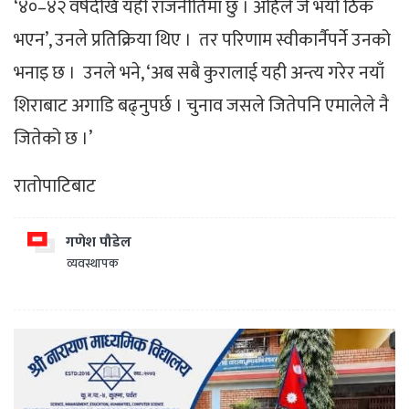
‘४०–४२ वर्षदेखि यही राजनीतिमा छु । अहिले जे भयो ठिक
भएन’, उनले प्रतिक्रिया थिए । तर परिणाम स्वीकार्नैपर्ने उनको
भनाइ छ । उनले भने, ‘अब सबै कुरालाई यही अन्त्य गरेर नयाँ
शिराबाट अगाडि बढ्नुपर्छ । चुनाव जसले जितेपनि एमालेले नै
जितेको छ ।’
रातोपाटिबाट
गणेश पौडेल
व्यवस्थापक