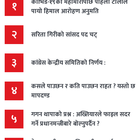
कोभिड-१९काे महामारीपछि पहिलो टोलीले
१
पायो हिमाल आरोहण अनुमति
२
सरिता गिरीको सांसद पद चट्
३
कांग्रेस केन्द्रीय समितिको निर्णय :
कसले पाउछन र कति पाउछन राहत ? यस्तो छ
४
मापदण्ड
गगन थापाको प्रश्न : अख्तियारले फाइल सदर
५
गर्ने प्रधानमन्त्रीबारे बोल्नुपर्दैन ?