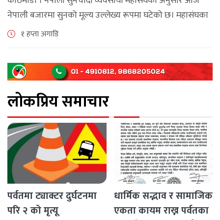
काठमाडौँ । नेपाली सुनचाँदी व्यवसायी महासंघका अनुसार आज
नेपाली बजारमा सुनको मूल्य उल्लेख्य रूपमा घटेको छ। महासंघका
अनुसार छापावाल सुनको मूल्य आज प्रतितोला दुई लाख ८४ हजार
१ हप्ता अगाडि
२०० रुपैयाँ कायम [...]
लोकप्रिय समाचार
पर्वतमा ट्याक्टर दुर्घटनमा
धार्मिक सद्भाव र सामाजिक
परि २ को मृत्यू
एकता कायम राख्न पर्वतका