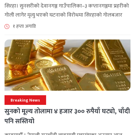
माग
सिरहा। सुनसरीको देवानगञ्ज गाउँपालिका–३ कप्तानगञ्जमा प्रहरीको
गोली लागेर मृत्यु भएको घटनाको विरोधमा सिरहाको गोलबजार
नगरपालिका–८ पुरानो चोक चोहर्वामा स्थानीयले प्रदर्शन गरेका
१ हप्ता अगाडि
छन्। घटनाको निष्पक्ष छानबिनको माग गर्दै स्थानीयहरूले पूर्व–
पश्चिम राजमार्ग अवरुद्ध [...]
Breaking News
सुनको मूल्य तोलामा ४ हजार ३०० रुपैयाँ घट्यो, चाँदी
पनि सस्तियो