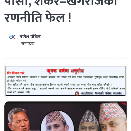
पासा, शंकर–खगराजको
रणनीति फेल !
गणेश पौडेल
सम्पादक