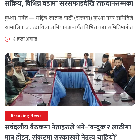
सक्रिय, विभिन्न वडामा सरसफाइदेखि रक्तदानसम्मका
कार्यक्रम
कुश्मा, पर्वत — राष्ट्रिय स्वतन्त्र पार्टी (रास्वपा) कुश्मा नगर समितिले
सामाजिक उत्तरदायित्व अभियानअन्तर्गत विभिन्न वडा समितिमार्फत
समुदाय केन्द्रित र सेवामूलक कार्यक्रम सञ्चालन गरिरहेको जनाएको
१ हप्ता अगाडि
छ। श्रावण महिनाभरि विभिन्न वडाहरूमा सडक [...]
Breaking News
सर्वदलीय बैठकमा नेताहरुले भने–‘बन्दुक र लाठीमा
मात्र होइन, संकटमा सरकारको नेतृत्व चाहियो’