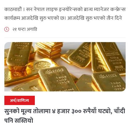
काठमाडौं । सन नेपाल लाइफ इन्स्योरेन्सको ब्रान्च म्यानेजर कन्फ्रेन्स
कार्यक्रम आजदेखि सुरु भएको छ। आजदेखि सुरु भएको तीन दिने
ब्रान्च म्यानेजर कन्फ्रेन्स विभिन्न कार्यक्रमहरुका साथ भब्य साथ
२१ घन्टा अगाडि
मनाउने कम्पनीले लक्ष्य [...]
अर्थ/वाणिज्य
सुनको मूल्य तोलामा ४ हजार ३०० रुपैयाँ घट्यो, चाँदी
पनि सस्तियो