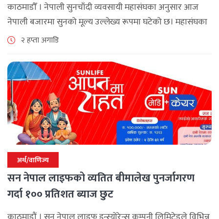
काठमाडौँ । नेपाली सुनचाँदी व्यवसायी महासंघका अनुसार आज
नेपाली बजारमा सुनको मूल्य उल्लेख्य रूपमा घटेको छ। महासंघका
अनुसार छापावाल सुनको मूल्य आज प्रतितोला दुई लाख ८४ हजार
२ हप्ता अगाडि
२०० रुपैयाँ कायम [...]
अर्थ/वाणिज्य
सन नेपाल लाइफको व्यतित बीमालेख पुनर्जागरण
गर्दा १०० प्रतिशत ब्याज छुट
काठमाडौं । सन नेपाल लाइफ इन्स्योरेन्स कम्पनी लिमिटेडले विभिन्न