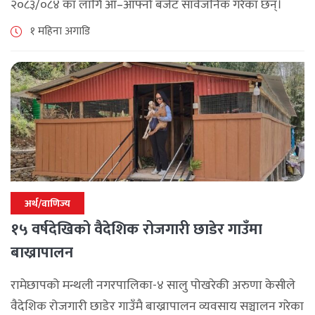
२०८३/०८४ का लागि आ–आफ्नो बजेट सार्वजनिक गरेका छन्।
२०७९ सालमा निर्वाचित भएपछि आएका जनप्रतिनिधीले ल्याएको
१ महिना अगाडि
यो आफ्नो कार्यकालको अन्तिम बजेट हो । [...]
अर्थ/वाणिज्य
१५ वर्षदेखिको वैदेशिक रोजगारी छाडेर गाउँमा
बाख्रापालन
रामेछापको मन्थली नगरपालिका-४ सालु पोखरेकी अरुणा केसीले
वैदेशिक रोजगारी छाडेर गाउँमै बाख्रापालन व्यवसाय सञ्चालन गरेका