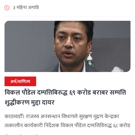
छन् । चार वर्ष बेलायत र ११ वर्ष दुबई र कतारमा रोजगारीमा गरेकी
३ महिना अगाडि
उनलाई अरूको [...]
अर्थ/वाणिज्य
विकल पौडेल दम्पत्तिबिरुद्ध ६९ करोड बराबर सम्पत्ति
शुद्धीकरण मुद्दा दायर
काठमाडौँ। राजस्व अनसन्धान विभागले सुरक्षण मुद्रण केन्द्रका
तत्कालीन कार्यकारी निर्देशक विकल पौडेल दम्पत्तिविरुद्ध ६८ करोड
९४ लाख ६५ हजार रुपैयाँ बराबर बिगो दाबी गर्दै सम्पत्ति शुद्धीकरण