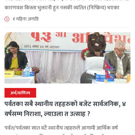
कारणवश किस्ता भुक्तानी हुन नसकी व्यतित (निष्क्रिय) भएका
बीमालेख पुनर्जागरण गर्दा लाग्ने शतप्रतिशत विलम्ब शुल्क (ब्याज)
१ महिना अगाडि
छुट दिने विशेष योजना सार्वजनिक [...]
अर्थ/वाणिज्य
पर्वतका सबै स्थानीय तहहरुको बजेट सार्वजनिक, ४
वर्षसम्म निराशा, ल्याउला त उत्साह ?
पर्वत/पर्वतका सात वटै स्थानीय तहहरुले आगामी आर्थिक वर्ष