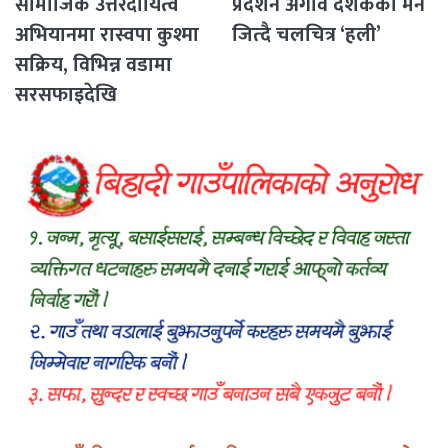
सामाजिक उत्तरदायित्व
प्रर्दशन अगावै दर्शकको मन
अभियानमा रास्वपा कुश्मा
जित्दै चलचित्र ‘हली’
सक्रिय, विभिन्न वडामा
सरसफाइदेखि
रक्तदानसम्मका कार्यक्रम