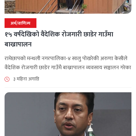
अर्थ/वाणिज्य
१५ वर्षदेखिको वैदेशिक रोजगारी छाडेर गाउँमा
बाख्रापालन
रामेछापको मन्थली नगरपालिका-४ सालु पोखरेकी अरुणा केसीले
वैदेशिक रोजगारी छाडेर गाउँमै बाख्रापालन व्यवसाय सञ्चालन गरेका
छन् । चार वर्ष बेलायत र ११ वर्ष दुबई र कतारमा रोजगारीमा गरेकी
३ महिना अगाडि
उनलाई अरूको [...]