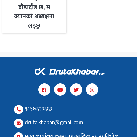
दौडादौड छ, म
क्यानको अध्यक्षमा
लड्छु
९८५७६२३६६३
druta.khabar@gmail.com
मुख्य कार्यालय कुश्मा नगरपालिका–६ प्रगतिचोक,