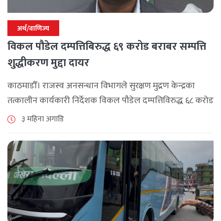
अर्थ/वाणिज्य
विकल पौडेल दम्पत्तिबिरुद्ध ६९ करोड बराबर सम्पत्ति
शुद्धीकरण मुद्दा दायर
काठमाडौँ। राजस्व अनसन्धान विभागले सुरक्षण मुद्रण केन्द्रका
तत्कालीन कार्यकारी निर्देशक विकल पौडेल दम्पत्तिविरुद्ध ६८ करोड
९४ लाख ६५ हजार रुपैयाँ बराबर बिगो दाबी गर्दै सम्पत्ति शुद्धीकरण
३ महिना अगाडि
सम्बन्धी मुद्दा दायर गरेको [...]