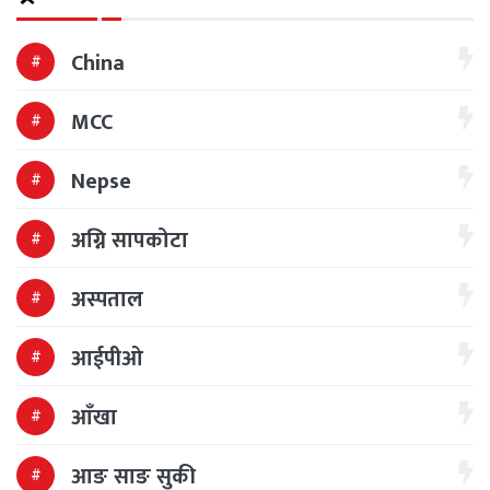
China
MCC
Nepse
अग्नि सापकोटा
अस्पताल
आईपीओ
आँखा
आङ साङ सुकी