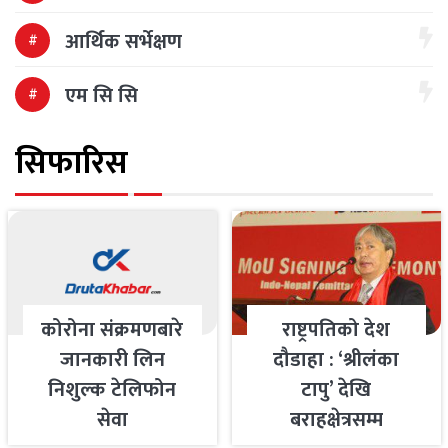
आर्थिक सर्भेक्षण
एम सि सि
सिफारिस
कोरोना संक्रमणबारे
राष्ट्रपतिको देश
जानकारी लिन
दौडाहा : ‘श्रीलंका
निशुल्क टेलिफोन
टापु’ देखि
सेवा
बराहक्षेत्रसम्म