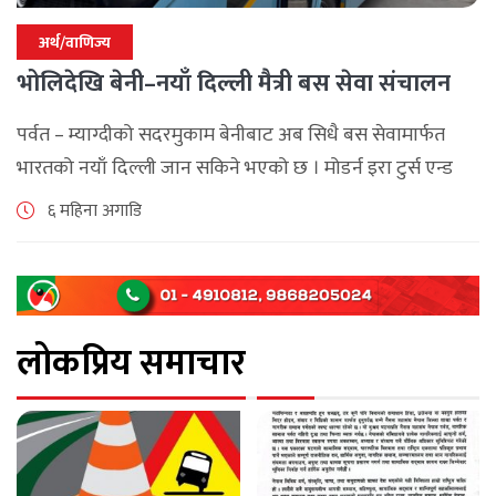
अर्थ/वाणिज्य
भोलिदेखि बेनी–नयाँ दिल्ली मैत्री बस सेवा संचालन
पर्वत – म्याग्दीको सदरमुकाम बेनीबाट अब सिधै बस सेवामार्फत
भारतको नयाँ दिल्ली जान सकिने भएको छ । मोडर्न इरा टुर्स एन्ड
ट्राभल्स र सृष्टि यातायात प्रालिले भोली (माघ २१) देखि [...]
६ महिना अगाडि
लोकप्रिय समाचार