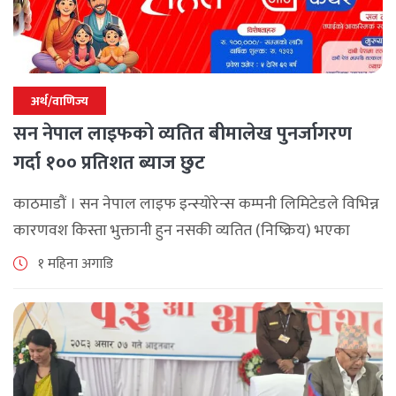
अर्थ/वाणिज्य
सन नेपाल लाइफको व्यतित बीमालेख पुनर्जागरण
गर्दा १०० प्रतिशत ब्याज छुट
काठमाडौं । सन नेपाल लाइफ इन्स्योरेन्स कम्पनी लिमिटेडले विभिन्न
कारणवश किस्ता भुक्तानी हुन नसकी व्यतित (निष्क्रिय) भएका
बीमालेख पुनर्जागरण गर्दा लाग्ने शतप्रतिशत विलम्ब शुल्क (ब्याज)
१ महिना अगाडि
छुट दिने विशेष योजना सार्वजनिक [...]