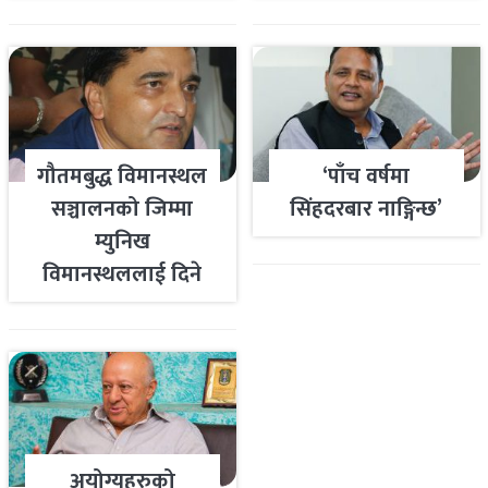
गौतमबुद्ध विमानस्थल
‘पाँच वर्षमा
सञ्चालनको जिम्मा
सिंहदरबार नाङ्गिन्छ’
म्युनिख
विमानस्थललाई दिने
तयारी
अयोग्यहरुको