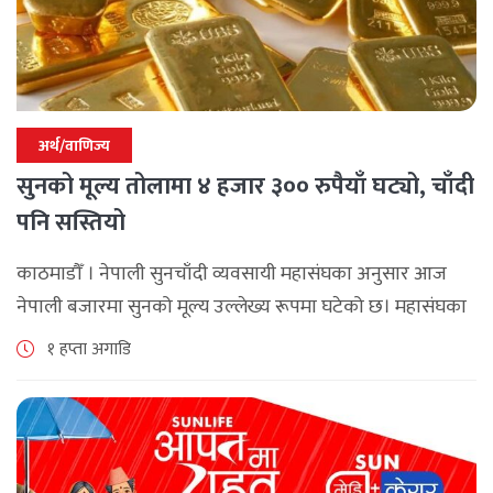
अर्थ/वाणिज्य
सुनको मूल्य तोलामा ४ हजार ३०० रुपैयाँ घट्यो, चाँदी
पनि सस्तियो
काठमाडौँ । नेपाली सुनचाँदी व्यवसायी महासंघका अनुसार आज
नेपाली बजारमा सुनको मूल्य उल्लेख्य रूपमा घटेको छ। महासंघका
अनुसार छापावाल सुनको मूल्य आज प्रतितोला दुई लाख ८४ हजार
१ हप्ता अगाडि
२०० रुपैयाँ कायम [...]