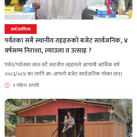
अर्थ/वाणिज्य
पर्वतका सबै स्थानीय तहहरुको बजेट सार्वजनिक, ४
वर्षसम्म निराशा, ल्याउला त उत्साह ?
पर्वत/पर्वतका सात वटै स्थानीय तहहरुले आगामी आर्थिक वर्ष
२०८३/०८४ का लागि आ–आफ्नो बजेट सार्वजनिक गरेका छन्।
२०७९ सालमा निर्वाचित भएपछि आएका जनप्रतिनिधीले ल्याएको
१ महिना अगाडि
यो आफ्नो कार्यकालको अन्तिम बजेट हो । [...]