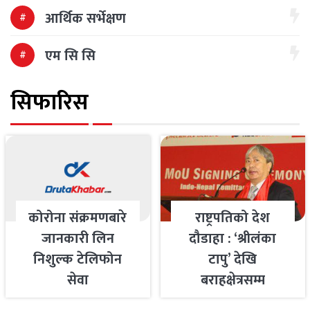
आर्थिक सर्भेक्षण
एम सि सि
सिफारिस
कोरोना संक्रमणबारे
राष्ट्रपतिको देश
जानकारी लिन
दौडाहा : ‘श्रीलंका
निशुल्क टेलिफोन
टापु’ देखि
सेवा
बराहक्षेत्रसम्म