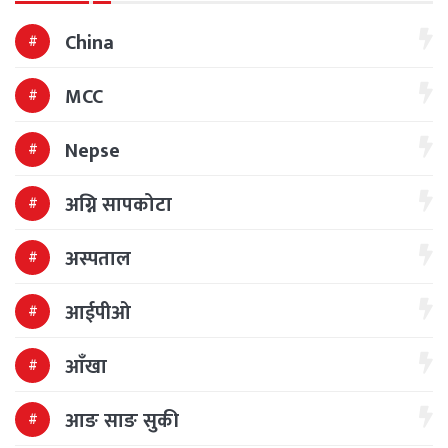
China
MCC
Nepse
अग्नि सापकोटा
अस्पताल
आईपीओ
आँखा
आङ साङ सुकी