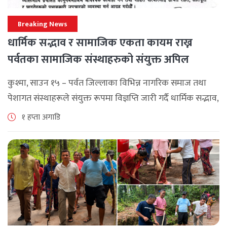
Breaking News
धार्मिक सद्भाव र सामाजिक एकता कायम राख्न
पर्वतका सामाजिक संस्थाहरुको संयुक्त अपिल
कुश्मा, साउन १५ – पर्वत जिल्लाका विभिन्न नागरिक समाज तथा
पेशागत संस्थाहरूले संयुक्त रूपमा विज्ञप्ति जारी गर्दै धार्मिक सद्भाव,
सामाजिक एकता र कानुनी शासन कायम राख्न सबै पक्षलाई संयमता
१ हप्ता अगाडि
अपनाउन [...]