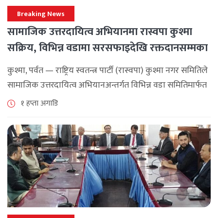
Breaking News
सामाजिक उत्तरदायित्व अभियानमा रास्वपा कुश्मा
सक्रिय, विभिन्न वडामा सरसफाइदेखि रक्तदानसम्मका
कार्यक्रम
कुश्मा, पर्वत — राष्ट्रिय स्वतन्त्र पार्टी (रास्वपा) कुश्मा नगर समितिले
सामाजिक उत्तरदायित्व अभियानअन्तर्गत विभिन्न वडा समितिमार्फत
समुदाय केन्द्रित र सेवामूलक कार्यक्रम सञ्चालन गरिरहेको जनाएको
१ हप्ता अगाडि
छ। श्रावण महिनाभरि विभिन्न वडाहरूमा सडक [...]