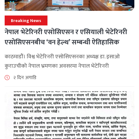
Breaking News
नेपाल भेटेरिनरी एसोसिएसन र एसियाली भेटेरिनरी
एसोसिएसनबीच ‘वन हेल्थ’ सम्बन्धी ऐतिहासिक
समझदारी
काठमाडौं। विश्व भेटेरिनरी एसोसिएसनका अध्यक्ष डा. इसाओ
कुराउचीको नेपाल भ्रमणका अवसरमा नेपाल भेटेरिनरी
एसोसिएसनले अन्तर्राष्ट्रिय सहकार्यलाई नयाँ उचाइमा पुर्‍याउँदै
२ दिन अगाडि
महत्वपूर्ण कूटनीतिक तथा प्राविधिक उपलब्धि हासिल गरेको
जनाएको छ। भ्रमणका क्रममा विश्व [...]