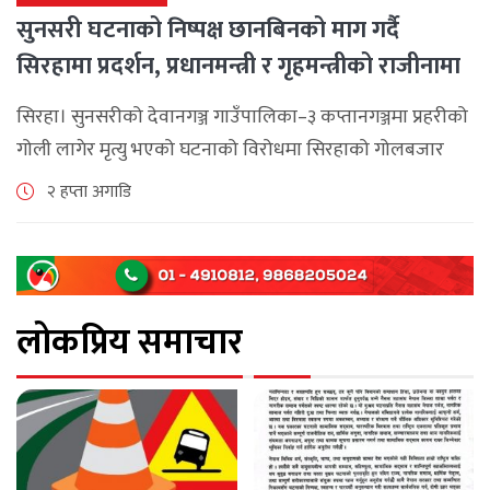
सुनसरी घटनाको निष्पक्ष छानबिनको माग गर्दै
सिरहामा प्रदर्शन, प्रधानमन्त्री र गृहमन्त्रीको राजीनामा
माग
सिरहा। सुनसरीको देवानगञ्ज गाउँपालिका–३ कप्तानगञ्जमा प्रहरीको
गोली लागेर मृत्यु भएको घटनाको विरोधमा सिरहाको गोलबजार
नगरपालिका–८ पुरानो चोक चोहर्वामा स्थानीयले प्रदर्शन गरेका
२ हप्ता अगाडि
छन्। घटनाको निष्पक्ष छानबिनको माग गर्दै स्थानीयहरूले पूर्व–
पश्चिम राजमार्ग अवरुद्ध [...]
लोकप्रिय समाचार