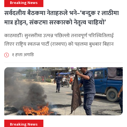
Breaking News
सर्वदलीय बैठकमा नेताहरुले भने–‘बन्दुक र लाठीमा
मात्र होइन, संकटमा सरकारको नेतृत्व चाहियो’
काठमाडौँ। सुनसरीमा उत्पन्न पछिल्लो तनावपूर्ण परिस्थितिलाई
लिएर राष्ट्रिय स्वतन्त्र पार्टी (रास्वपा) को पहलमा बुधबार बिहान
सिंहदरबारमा सर्वदलीय बैठक जारी छ। रास्वपाका सभापति रवि
१ हप्ता अगाडि
लामिछानेले आह्वान गरेको उक्त बैठकमा सहभागी प्रमुख [...]
Breaking News