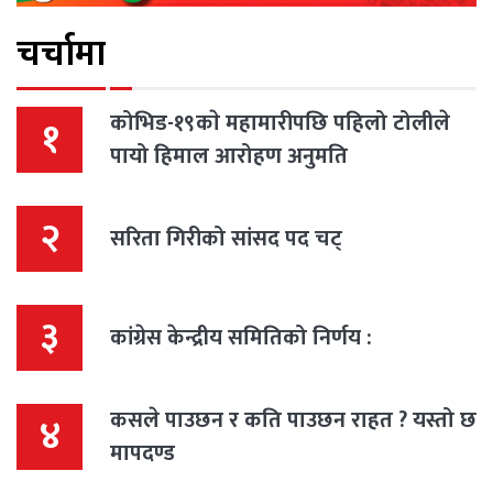
चर्चामा
कोभिड-१९काे महामारीपछि पहिलो टोलीले
१
पायो हिमाल आरोहण अनुमति
२
सरिता गिरीको सांसद पद चट्
३
कांग्रेस केन्द्रीय समितिको निर्णय :
कसले पाउछन र कति पाउछन राहत ? यस्तो छ
४
मापदण्ड