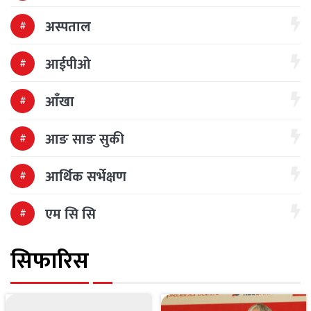
अस्पताल
आईपीओ
आँखा
आङ साङ सुकी
आर्थिक सर्भेक्षण
एम सि सि
सिफारिस