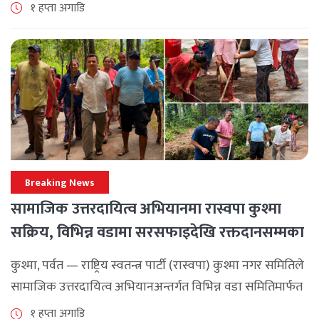
सामाजिक एकता र कानुनी शासन कायम राख्न सबै पक्षलाई संयमता
१ हप्ता अगाडि
अपनाउन [...]
Breaking News
सामाजिक उत्तरदायित्व अभियानमा रास्वपा कुश्मा
सक्रिय, विभिन्न वडामा सरसफाइदेखि रक्तदानसम्मका
कार्यक्रम
कुश्मा, पर्वत — राष्ट्रिय स्वतन्त्र पार्टी (रास्वपा) कुश्मा नगर समितिले
सामाजिक उत्तरदायित्व अभियानअन्तर्गत विभिन्न वडा समितिमार्फत
समुदाय केन्द्रित र सेवामूलक कार्यक्रम सञ्चालन गरिरहेको जनाएको
१ हप्ता अगाडि