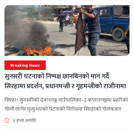
Breaking News
सुनसरी घटनाको निष्पक्ष छानबिनको माग गर्दै
सिरहामा प्रदर्शन, प्रधानमन्त्री र गृहमन्त्रीको राजीनामा
माग
सिरहा। सुनसरीको देवानगञ्ज गाउँपालिका–३ कप्तानगञ्जमा प्रहरीको
गोली लागेर मृत्यु भएको घटनाको विरोधमा सिरहाको गोलबजार
नगरपालिका–८ पुरानो चोक चोहर्वामा स्थानीयले प्रदर्शन गरेका
२ हप्ता अगाडि
छन्। घटनाको निष्पक्ष छानबिनको माग गर्दै स्थानीयहरूले पूर्व–