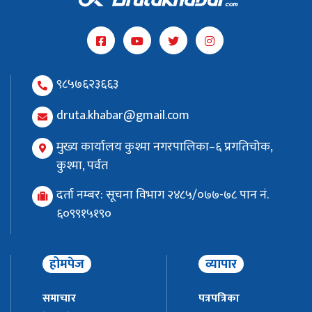
९८५७६२३६६३
druta.khabar@gmail.com
मुख्य कार्यालय कुश्मा नगरपालिका–६ प्रगतिचोक,
कुश्मा, पर्वत
दर्ता नम्बर: सूचना विभाग २४८५/०७७-७८ पान नं.
६०९९१५१९०
होमपेज
व्यापार
समाचार
पत्रपत्रिका