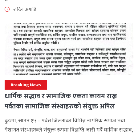
एसोसिएसनले अन्तर्राष्ट्रिय सहकार्यलाई नयाँ उचाइमा पुर्‍याउँदै
२ दिन अगाडि
महत्वपूर्ण कूटनीतिक तथा प्राविधिक उपलब्धि हासिल गरेको
जनाएको छ। भ्रमणका क्रममा विश्व [...]
Breaking News
धार्मिक सद्भाव र सामाजिक एकता कायम राख्न
पर्वतका सामाजिक संस्थाहरुको संयुक्त अपिल
कुश्मा, साउन १५ – पर्वत जिल्लाका विभिन्न नागरिक समाज तथा
पेशागत संस्थाहरूले संयुक्त रूपमा विज्ञप्ति जारी गर्दै धार्मिक सद्भाव,