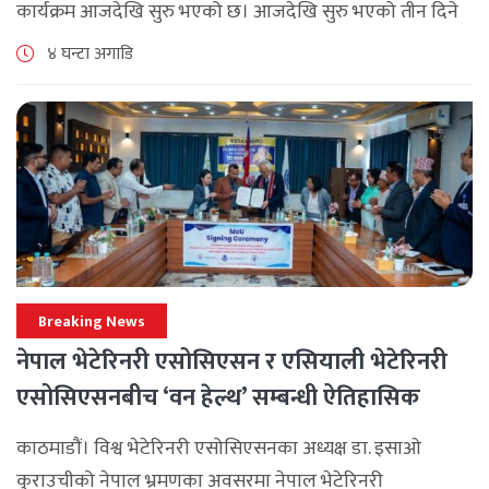
कार्यक्रम आजदेखि सुरु भएको छ। आजदेखि सुरु भएको तीन दिने
ब्रान्च म्यानेजर कन्फ्रेन्स विभिन्न कार्यक्रमहरुका साथ भब्य साथ
४ घन्टा अगाडि
मनाउने कम्पनीले लक्ष्य [...]
Breaking News
नेपाल भेटेरिनरी एसोसिएसन र एसियाली भेटेरिनरी
एसोसिएसनबीच ‘वन हेल्थ’ सम्बन्धी ऐतिहासिक
समझदारी
काठमाडौं। विश्व भेटेरिनरी एसोसिएसनका अध्यक्ष डा. इसाओ
कुराउचीको नेपाल भ्रमणका अवसरमा नेपाल भेटेरिनरी