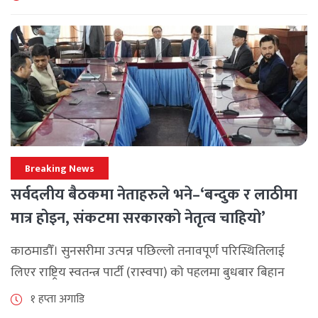
छ। श्रावण महिनाभरि विभिन्न वडाहरूमा सडक [...]
Breaking News
सर्वदलीय बैठकमा नेताहरुले भने–‘बन्दुक र लाठीमा
मात्र होइन, संकटमा सरकारको नेतृत्व चाहियो’
काठमाडौँ। सुनसरीमा उत्पन्न पछिल्लो तनावपूर्ण परिस्थितिलाई
लिएर राष्ट्रिय स्वतन्त्र पार्टी (रास्वपा) को पहलमा बुधबार बिहान
सिंहदरबारमा सर्वदलीय बैठक जारी छ। रास्वपाका सभापति रवि
१ हप्ता अगाडि
लामिछानेले आह्वान गरेको उक्त बैठकमा सहभागी प्रमुख [...]