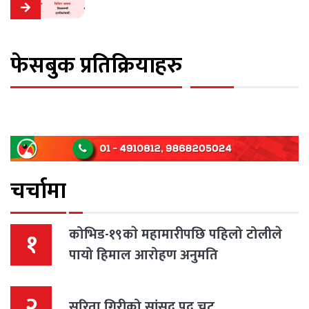
व्यवसायीलाई श्रम
फेसबुक प्रतिक्रियाहरु
चर्चामा
कोभिड-१९काे महामारीपछि पहिलो टोलीले
१
पायो हिमाल आरोहण अनुमति
२
सरिता गिरीको सांसद पद चट्