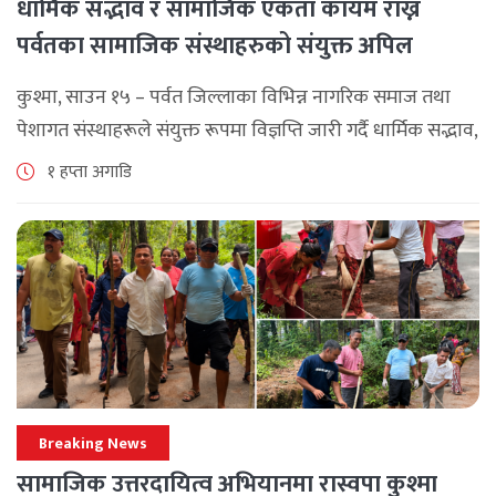
धार्मिक सद्भाव र सामाजिक एकता कायम राख्न
पर्वतका सामाजिक संस्थाहरुको संयुक्त अपिल
कुश्मा, साउन १५ – पर्वत जिल्लाका विभिन्न नागरिक समाज तथा
पेशागत संस्थाहरूले संयुक्त रूपमा विज्ञप्ति जारी गर्दै धार्मिक सद्भाव,
सामाजिक एकता र कानुनी शासन कायम राख्न सबै पक्षलाई संयमता
१ हप्ता अगाडि
अपनाउन [...]
Breaking News
सामाजिक उत्तरदायित्व अभियानमा रास्वपा कुश्मा