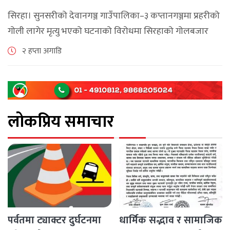
माग
सिरहा। सुनसरीको देवानगञ्ज गाउँपालिका–३ कप्तानगञ्जमा प्रहरीको
गोली लागेर मृत्यु भएको घटनाको विरोधमा सिरहाको गोलबजार
नगरपालिका–८ पुरानो चोक चोहर्वामा स्थानीयले प्रदर्शन गरेका
२ हप्ता अगाडि
छन्। घटनाको निष्पक्ष छानबिनको माग गर्दै स्थानीयहरूले पूर्व–
पश्चिम राजमार्ग अवरुद्ध [...]
लोकप्रिय समाचार
पर्वतमा ट्याक्टर दुर्घटनमा
धार्मिक सद्भाव र सामाजिक