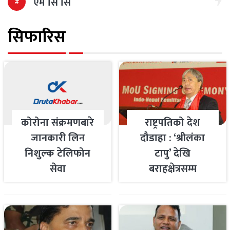
एम सि सि
सिफारिस
कोरोना संक्रमणबारे
राष्ट्रपतिको देश
जानकारी लिन
दौडाहा : ‘श्रीलंका
निशुल्क टेलिफोन
टापु’ देखि
सेवा
बराहक्षेत्रसम्म