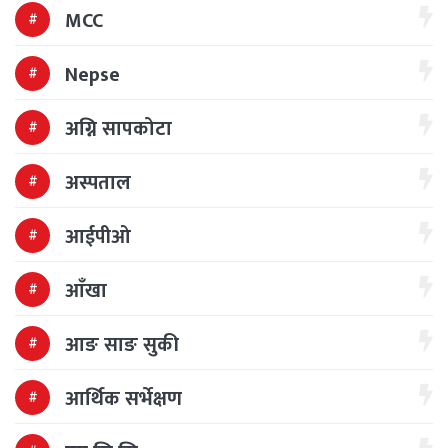
MCC
Nepse
अग्नि सापकोटा
अस्पताल
आईपीओ
आँखा
आङ साङ सुकी
आर्थिक सर्भेक्षण