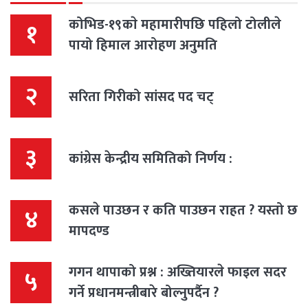
कोभिड-१९काे महामारीपछि पहिलो टोलीले
१
पायो हिमाल आरोहण अनुमति
२
सरिता गिरीको सांसद पद चट्
३
कांग्रेस केन्द्रीय समितिको निर्णय :
कसले पाउछन र कति पाउछन राहत ? यस्तो छ
४
मापदण्ड
गगन थापाको प्रश्न : अख्तियारले फाइल सदर
५
गर्ने प्रधानमन्त्रीबारे बोल्नुपर्दैन ?