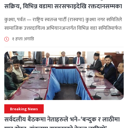
सक्रिय, विभिन्न वडामा सरसफाइदेखि रक्तदानसम्मका
कार्यक्रम
कुश्मा, पर्वत — राष्ट्रिय स्वतन्त्र पार्टी (रास्वपा) कुश्मा नगर समितिले
सामाजिक उत्तरदायित्व अभियानअन्तर्गत विभिन्न वडा समितिमार्फत
समुदाय केन्द्रित र सेवामूलक कार्यक्रम सञ्चालन गरिरहेको जनाएको
१ हप्ता अगाडि
छ। श्रावण महिनाभरि विभिन्न वडाहरूमा सडक [...]
Breaking News
सर्वदलीय बैठकमा नेताहरुले भने–‘बन्दुक र लाठीमा