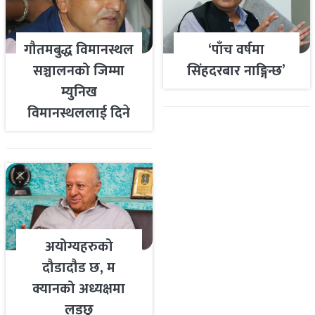
गौतमबुद्ध विमानस्थल
‘पाँच वर्षमा
सञ्चालनको जिम्मा
सिंहदरबार नाङ्गिन्छ’
म्युनिख
विमानस्थललाई दिने
तयारी
अयोग्यहरुको
दौडादौड छ, म
क्यानको अध्यक्षमा
लड्छु