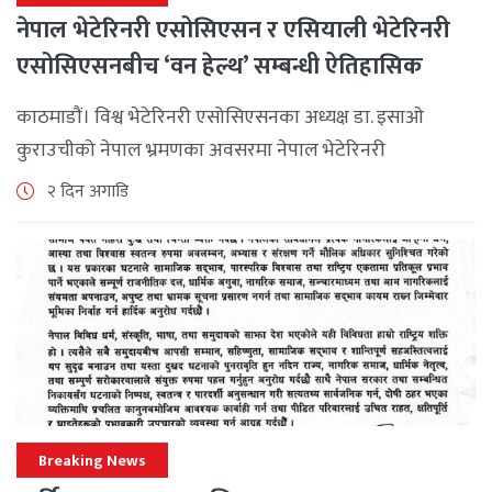
नेपाल भेटेरिनरी एसोसिएसन र एसियाली भेटेरिनरी
एसोसिएसनबीच ‘वन हेल्थ’ सम्बन्धी ऐतिहासिक
समझदारी
काठमाडौं। विश्व भेटेरिनरी एसोसिएसनका अध्यक्ष डा. इसाओ
कुराउचीको नेपाल भ्रमणका अवसरमा नेपाल भेटेरिनरी
एसोसिएसनले अन्तर्राष्ट्रिय सहकार्यलाई नयाँ उचाइमा पुर्‍याउँदै
२ दिन अगाडि
महत्वपूर्ण कूटनीतिक तथा प्राविधिक उपलब्धि हासिल गरेको
जनाएको छ। भ्रमणका क्रममा विश्व [...]
Breaking News