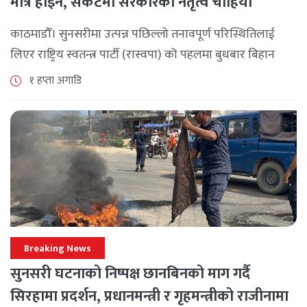
मात्र होइन, संकटमा सरकारको नेतृत्व चाहियो’
काठमाडौँ। सुनसरीमा उत्पन्न पछिल्लो तनावपूर्ण परिस्थितिलाई
लिएर राष्ट्रिय स्वतन्त्र पार्टी (रास्वपा) को पहलमा बुधबार बिहान
सिंहदरबारमा सर्वदलीय बैठक जारी छ। रास्वपाका सभापति रवि
१ हप्ता अगाडि
लामिछानेले आह्वान गरेको उक्त बैठकमा सहभागी प्रमुख [...]
Breaking News
सुनसरी घटनाको निष्पक्ष छानबिनको माग गर्दै
सिरहामा प्रदर्शन, प्रधानमन्त्री र गृहमन्त्रीको राजीनामा