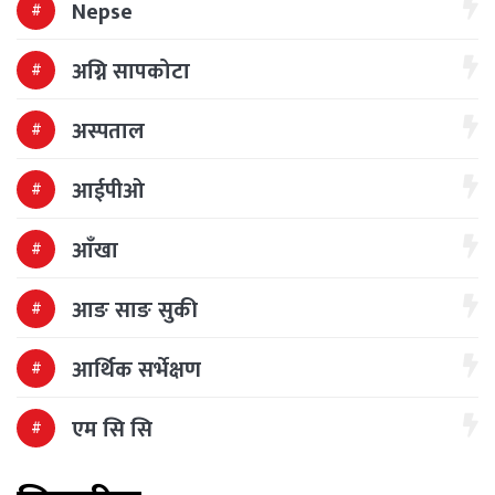
Nepse
अग्नि सापकोटा
अस्पताल
आईपीओ
आँखा
आङ साङ सुकी
आर्थिक सर्भेक्षण
एम सि सि