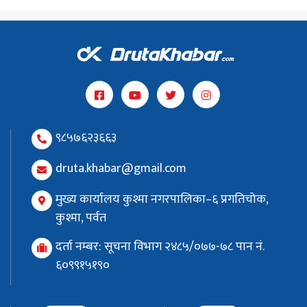
९८५७६२३६६३
druta.khabar@gmail.com
मुख्य कार्यालय कुश्मा नगरपालिका–६ प्रगतिचोक,
कुश्मा, पर्वत
दर्ता नम्बर: सूचना विभाग २४८५/०७७-७८ पान नं.
६०९९१५१९०