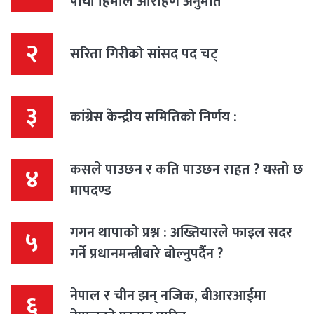
पायो हिमाल आरोहण अनुमति
२
सरिता गिरीको सांसद पद चट्
३
कांग्रेस केन्द्रीय समितिको निर्णय :
कसले पाउछन र कति पाउछन राहत ? यस्तो छ
४
मापदण्ड
गगन थापाको प्रश्न : अख्तियारले फाइल सदर
५
गर्ने प्रधानमन्त्रीबारे बोल्नुपर्दैन ?
नेपाल र चीन झन् नजिक, बीआरआईमा
६