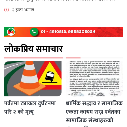
नगरपालिका–८ पुरानो चोक चोहर्वामा स्थानीयले प्रदर्शन गरेका
२ हप्ता अगाडि
छन्। घटनाको निष्पक्ष छानबिनको माग गर्दै स्थानीयहरूले पूर्व–
पश्चिम राजमार्ग अवरुद्ध [...]
लोकप्रिय समाचार
पर्वतमा ट्याक्टर दुर्घटनमा
धार्मिक सद्भाव र सामाजिक
परि २ को मृत्यू
एकता कायम राख्न पर्वतका
सामाजिक संस्थाहरुको