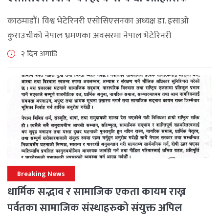
समझदारी
काठमाडौं। विश्व भेटेरिनरी एसोसिएसनका अध्यक्ष डा. इसाओ
कुराउचीको नेपाल भ्रमणका अवसरमा नेपाल भेटेरिनरी
एसोसिएसनले अन्तर्राष्ट्रिय सहकार्यलाई नयाँ उचाइमा पुर्‍याउँदै
२ दिन अगाडि
महत्वपूर्ण कूटनीतिक तथा प्राविधिक उपलब्धि हासिल गरेको
जनाएको छ। भ्रमणका क्रममा विश्व [...]
Breaking News
धार्मिक सद्भाव र सामाजिक एकता कायम राख्न
पर्वतका सामाजिक संस्थाहरुको संयुक्त अपिल