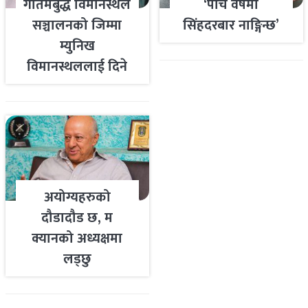
गौतमबुद्ध विमानस्थल
‘पाँच वर्षमा
सञ्चालनको जिम्मा
सिंहदरबार नाङ्गिन्छ’
म्युनिख
विमानस्थललाई दिने
तयारी
अयोग्यहरुको
दौडादौड छ, म
क्यानको अध्यक्षमा
लड्छु