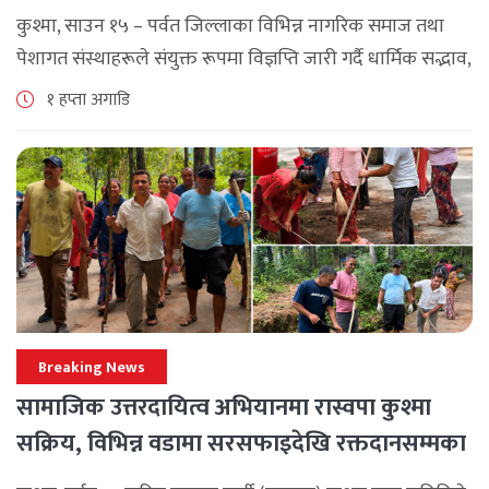
कुश्मा, साउन १५ – पर्वत जिल्लाका विभिन्न नागरिक समाज तथा
पेशागत संस्थाहरूले संयुक्त रूपमा विज्ञप्ति जारी गर्दै धार्मिक सद्भाव,
सामाजिक एकता र कानुनी शासन कायम राख्न सबै पक्षलाई संयमता
१ हप्ता अगाडि
अपनाउन [...]
Breaking News
सामाजिक उत्तरदायित्व अभियानमा रास्वपा कुश्मा
सक्रिय, विभिन्न वडामा सरसफाइदेखि रक्तदानसम्मका
कार्यक्रम