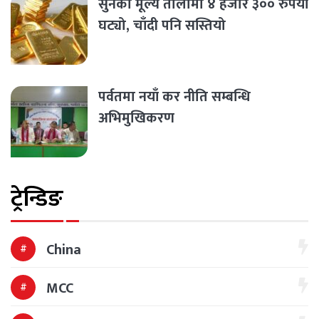
सुनको मूल्य तोलामा ४ हजार ३०० रुपैयाँ
घट्यो, चाँदी पनि सस्तियो
पर्वतमा नयाँ कर नीति सम्बन्धि
अभिमुखिकरण
ट्रेन्डिङ
China
MCC