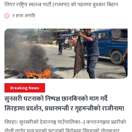
लिएर राष्ट्रिय स्वतन्त्र पार्टी (रास्वपा) को पहलमा बुधबार बिहान
सिंहदरबारमा सर्वदलीय बैठक जारी छ। रास्वपाका सभापति रवि
१ हप्ता अगाडि
लामिछानेले आह्वान गरेको उक्त बैठकमा सहभागी प्रमुख [...]
Breaking News
सुनसरी घटनाको निष्पक्ष छानबिनको माग गर्दै
सिरहामा प्रदर्शन, प्रधानमन्त्री र गृहमन्त्रीको राजीनामा
माग
सिरहा। सुनसरीको देवानगञ्ज गाउँपालिका–३ कप्तानगञ्जमा प्रहरीको
गोली लागेर मृत्यु भएको घटनाको विरोधमा सिरहाको गोलबजार