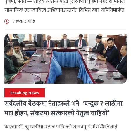
कुश्मा, पर्वत — राष्ट्रिय स्वतन्त्र पार्टी (रास्वपा) कुश्मा नगर समितिले
सामाजिक उत्तरदायित्व अभियानअन्तर्गत विभिन्न वडा समितिमार्फत
समुदाय केन्द्रित र सेवामूलक कार्यक्रम सञ्चालन गरिरहेको जनाएको
१ हप्ता अगाडि
छ। श्रावण महिनाभरि विभिन्न वडाहरूमा सडक [...]
Breaking News
सर्वदलीय बैठकमा नेताहरुले भने–‘बन्दुक र लाठीमा
मात्र होइन, संकटमा सरकारको नेतृत्व चाहियो’
काठमाडौँ। सुनसरीमा उत्पन्न पछिल्लो तनावपूर्ण परिस्थितिलाई