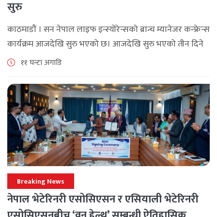
सुरु
काठमाडौं । सन नेपाल लाइफ इन्स्योरेन्सको ब्रान्च म्यानेजर कन्फ्रेन्स
कार्यक्रम आजदेखि सुरु भएको छ। आजदेखि सुरु भएको तीन दिने
ब्रान्च म्यानेजर कन्फ्रेन्स विभिन्न कार्यक्रमहरुका साथ भब्य साथ
११ घन्टा अगाडि
मनाउने कम्पनीले लक्ष्य [...]
Breaking News
नेपाल भेटेरिनरी एसोसिएसन र एसियाली भेटेरिनरी
एसोसिएसनबीच ‘वन हेल्थ’ सम्बन्धी ऐतिहासिक