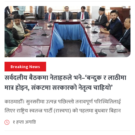
Breaking News
सर्वदलीय बैठकमा नेताहरुले भने–‘बन्दुक र लाठीमा
मात्र होइन, संकटमा सरकारको नेतृत्व चाहियो’
काठमाडौँ। सुनसरीमा उत्पन्न पछिल्लो तनावपूर्ण परिस्थितिलाई
लिएर राष्ट्रिय स्वतन्त्र पार्टी (रास्वपा) को पहलमा बुधबार बिहान
सिंहदरबारमा सर्वदलीय बैठक जारी छ। रास्वपाका सभापति रवि
१ हप्ता अगाडि
लामिछानेले आह्वान गरेको उक्त बैठकमा सहभागी प्रमुख [...]