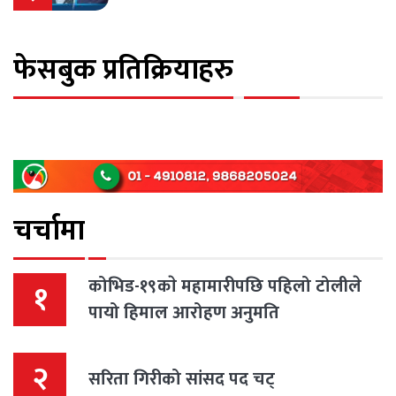
फेसबुक प्रतिक्रियाहरु
चर्चामा
कोभिड-१९काे महामारीपछि पहिलो टोलीले
१
पायो हिमाल आरोहण अनुमति
२
सरिता गिरीको सांसद पद चट्