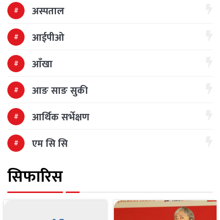
अस्पताल
आईपीओ
आँखा
आङ साङ सुकी
आर्थिक सर्भेक्षण
एम सि सि
सिफारिस