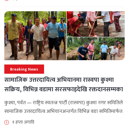
अपनाउन [...]
Breaking News
सामाजिक उत्तरदायित्व अभियानमा रास्वपा कुश्मा
सक्रिय, विभिन्न वडामा सरसफाइदेखि रक्तदानसम्मका
कार्यक्रम
कुश्मा, पर्वत — राष्ट्रिय स्वतन्त्र पार्टी (रास्वपा) कुश्मा नगर समितिले
सामाजिक उत्तरदायित्व अभियानअन्तर्गत विभिन्न वडा समितिमार्फत
समुदाय केन्द्रित र सेवामूलक कार्यक्रम सञ्चालन गरिरहेको जनाएको
१ हप्ता अगाडि
छ। श्रावण महिनाभरि विभिन्न वडाहरूमा सडक [...]