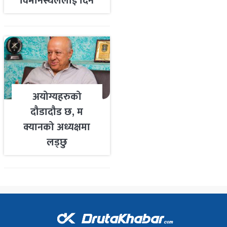
विमानस्थललाई दिने
तयारी
अयोग्यहरुको
दौडादौड छ, म
क्यानको अध्यक्षमा
लड्छु