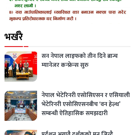
भर्खरै
सन नेपाल लाइफको तीन दिने ब्रान्च
म्यानेजर कन्फ्रेन्स सुरु
नेपाल भेटेरिनरी एसोसिएसन र एसियाली
भेटेरिनरी एसोसिएसनबीच ‘वन हेल्थ’
सम्बन्धी ऐतिहासिक समझदारी
प्रर्दशन अगावै दर्शकको मन जित्दै