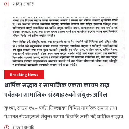
एसोसिएसनले अन्तर्राष्ट्रिय सहकार्यलाई नयाँ उचाइमा पुर्‍याउँदै
२ दिन अगाडि
महत्वपूर्ण कूटनीतिक तथा प्राविधिक उपलब्धि हासिल गरेको
जनाएको छ। भ्रमणका क्रममा विश्व [...]
Breaking News
धार्मिक सद्भाव र सामाजिक एकता कायम राख्न
पर्वतका सामाजिक संस्थाहरुको संयुक्त अपिल
कुश्मा, साउन १५ – पर्वत जिल्लाका विभिन्न नागरिक समाज तथा
पेशागत संस्थाहरूले संयुक्त रूपमा विज्ञप्ति जारी गर्दै धार्मिक सद्भाव,
सामाजिक एकता र कानुनी शासन कायम राख्न सबै पक्षलाई संयमता
१ हप्ता अगाडि