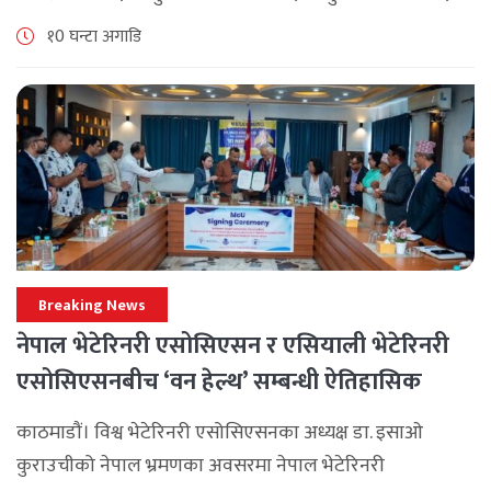
ब्रान्च म्यानेजर कन्फ्रेन्स विभिन्न कार्यक्रमहरुका साथ भब्य साथ
१0 घन्टा अगाडि
मनाउने कम्पनीले लक्ष्य [...]
Breaking News
नेपाल भेटेरिनरी एसोसिएसन र एसियाली भेटेरिनरी
एसोसिएसनबीच ‘वन हेल्थ’ सम्बन्धी ऐतिहासिक
समझदारी
काठमाडौं। विश्व भेटेरिनरी एसोसिएसनका अध्यक्ष डा. इसाओ
कुराउचीको नेपाल भ्रमणका अवसरमा नेपाल भेटेरिनरी