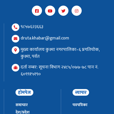
९८५७६२३६६३
druta.khabar@gmail.com
मुख्य कार्यालय कुश्मा नगरपालिका–६ प्रगतिचोक,
कुश्मा, पर्वत
दर्ता नम्बर: सूचना विभाग २४८५/०७७-७८ पान नं.
६०९९१५१९०
होमपेज
व्यापार
समाचार
पत्रपत्रिका
देश/प्रदेश