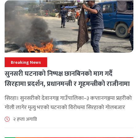
Breaking News
सुनसरी घटनाको निष्पक्ष छानबिनको माग गर्दै
सिरहामा प्रदर्शन, प्रधानमन्त्री र गृहमन्त्रीको राजीनामा
माग
सिरहा। सुनसरीको देवानगञ्ज गाउँपालिका–३ कप्तानगञ्जमा प्रहरीको
गोली लागेर मृत्यु भएको घटनाको विरोधमा सिरहाको गोलबजार
नगरपालिका–८ पुरानो चोक चोहर्वामा स्थानीयले प्रदर्शन गरेका
२ हप्ता अगाडि
छन्। घटनाको निष्पक्ष छानबिनको माग गर्दै स्थानीयहरूले पूर्व–
पश्चिम राजमार्ग अवरुद्ध [...]