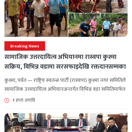
Breaking News
सामाजिक उत्तरदायित्व अभियानमा रास्वपा कुश्मा
सक्रिय, विभिन्न वडामा सरसफाइदेखि रक्तदानसम्मका
कार्यक्रम
कुश्मा, पर्वत — राष्ट्रिय स्वतन्त्र पार्टी (रास्वपा) कुश्मा नगर समितिले
सामाजिक उत्तरदायित्व अभियानअन्तर्गत विभिन्न वडा समितिमार्फत
समुदाय केन्द्रित र सेवामूलक कार्यक्रम सञ्चालन गरिरहेको जनाएको
१ हप्ता अगाडि
छ। श्रावण महिनाभरि विभिन्न वडाहरूमा सडक [...]