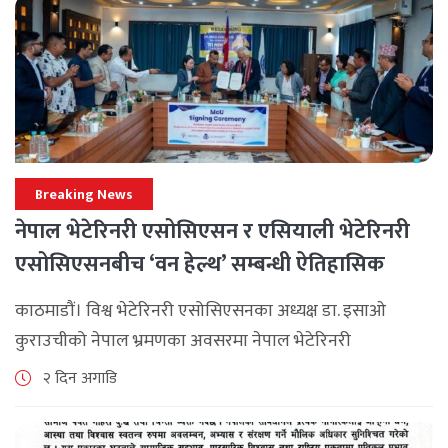
Breaking News
नेपाल भेटेरिनरी एसोसिएसन र एसियाली भेटेरिनरी
एसोसिएसनबीच ‘वन हेल्थ’ सम्बन्धी ऐतिहासिक
समझदारी
काठमाडौं। विश्व भेटेरिनरी एसोसिएसनका अध्यक्ष डा. इसाओ
कुराउचीको नेपाल भ्रमणका अवसरमा नेपाल भेटेरिनरी
एसोसिएसनले अन्तर्राष्ट्रिय सहकार्यलाई नयाँ उचाइमा पुर्‍याउँदै
२ दिन अगाडि
महत्वपूर्ण कूटनीतिक तथा प्राविधिक उपलब्धि हासिल गरेको
जनाएको छ। भ्रमणका क्रममा विश्व [...]