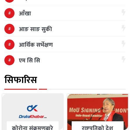
आँखा
आङ साङ सुकी
आर्थिक सर्भेक्षण
एम सि सि
सिफारिस
कोरोना संक्रमणबारे
राष्ट्रपतिको देश