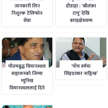
जानकारी लिन
दौडाहा : ‘श्रीलंका
निशुल्क टेलिफोन
टापु’ देखि
सेवा
बराहक्षेत्रसम्म
गौतमबुद्ध विमानस्थल
‘पाँच वर्षमा
सञ्चालनको जिम्मा
सिंहदरबार नाङ्गिन्छ’
म्युनिख
विमानस्थललाई दिने
तयारी