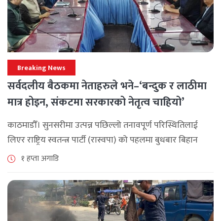
Breaking News
सर्वदलीय बैठकमा नेताहरुले भने–‘बन्दुक र लाठीमा
मात्र होइन, संकटमा सरकारको नेतृत्व चाहियो’
काठमाडौँ। सुनसरीमा उत्पन्न पछिल्लो तनावपूर्ण परिस्थितिलाई
लिएर राष्ट्रिय स्वतन्त्र पार्टी (रास्वपा) को पहलमा बुधबार बिहान
सिंहदरबारमा सर्वदलीय बैठक जारी छ। रास्वपाका सभापति रवि
१ हप्ता अगाडि
लामिछानेले आह्वान गरेको उक्त बैठकमा सहभागी प्रमुख [...]