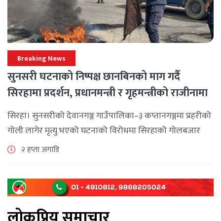
Breaking News
सुनसरी घटनाको निष्पक्ष छानबिनको माग गर्दै
सिरहामा प्रदर्शन, प्रधानमन्त्री र गृहमन्त्रीको राजीनामा
माग
सिरहा। सुनसरीको देवानगञ्ज गाउँपालिका–३ कप्तानगञ्जमा प्रहरीको
गोली लागेर मृत्यु भएको घटनाको विरोधमा सिरहाको गोलबजार
नगरपालिका–८ पुरानो चोक चोहर्वामा स्थानीयले प्रदर्शन गरेका
२ हप्ता अगाडि
छन्। घटनाको निष्पक्ष छानबिनको माग गर्दै स्थानीयहरूले पूर्व–
पश्चिम राजमार्ग अवरुद्ध [...]
लोकप्रिय समाचार