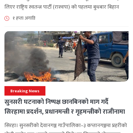
लिएर राष्ट्रिय स्वतन्त्र पार्टी (रास्वपा) को पहलमा बुधबार बिहान
सिंहदरबारमा सर्वदलीय बैठक जारी छ। रास्वपाका सभापति रवि
१ हप्ता अगाडि
लामिछानेले आह्वान गरेको उक्त बैठकमा सहभागी प्रमुख [...]
Breaking News
सुनसरी घटनाको निष्पक्ष छानबिनको माग गर्दै
सिरहामा प्रदर्शन, प्रधानमन्त्री र गृहमन्त्रीको राजीनामा
माग
सिरहा। सुनसरीको देवानगञ्ज गाउँपालिका–३ कप्तानगञ्जमा प्रहरीको