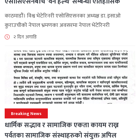
एसोसिएसनबीच ‘वन हेल्थ’ सम्बन्धी ऐतिहासिक
समझदारी
काठमाडौं। विश्व भेटेरिनरी एसोसिएसनका अध्यक्ष डा. इसाओ
कुराउचीको नेपाल भ्रमणका अवसरमा नेपाल भेटेरिनरी
एसोसिएसनले अन्तर्राष्ट्रिय सहकार्यलाई नयाँ उचाइमा पुर्‍याउँदै
२ दिन अगाडि
महत्वपूर्ण कूटनीतिक तथा प्राविधिक उपलब्धि हासिल गरेको
जनाएको छ। भ्रमणका क्रममा विश्व [...]
Breaking News
धार्मिक सद्भाव र सामाजिक एकता कायम राख्न
पर्वतका सामाजिक संस्थाहरुको संयुक्त अपिल