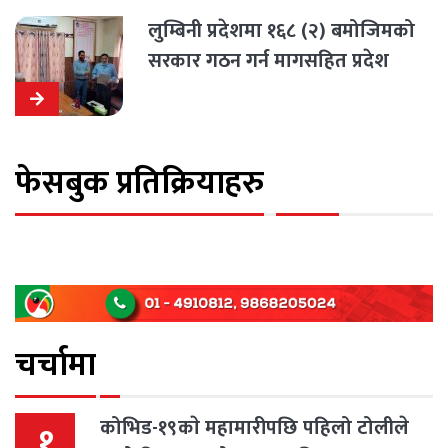
लुम्बिनी प्रदेशमा १६८ (२) बमोजिमको
सरकार गठन गर्न मागसहित प्रदेश
प्रमुखसमक्ष निवेदन पेश
फेसबुक प्रतिक्रियाहरु
चर्चामा
कोभिड-१९काे महामारीपछि पहिलो टोलीले
१