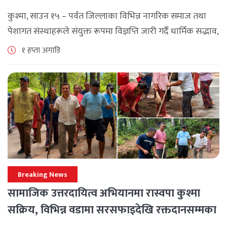
कुश्मा, साउन १५ – पर्वत जिल्लाका विभिन्न नागरिक समाज तथा
पेशागत संस्थाहरूले संयुक्त रूपमा विज्ञप्ति जारी गर्दै धार्मिक सद्भाव,
सामाजिक एकता र कानुनी शासन कायम राख्न सबै पक्षलाई संयमता
१ हप्ता अगाडि
अपनाउन [...]
Breaking News
सामाजिक उत्तरदायित्व अभियानमा रास्वपा कुश्मा
सक्रिय, विभिन्न वडामा सरसफाइदेखि रक्तदानसम्मका
कार्यक्रम