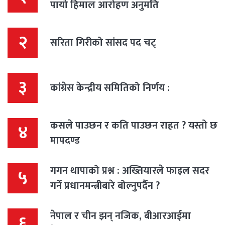
पायो हिमाल आरोहण अनुमति
२
सरिता गिरीको सांसद पद चट्
३
कांग्रेस केन्द्रीय समितिको निर्णय :
कसले पाउछन र कति पाउछन राहत ? यस्तो छ
४
मापदण्ड
गगन थापाको प्रश्न : अख्तियारले फाइल सदर
५
गर्ने प्रधानमन्त्रीबारे बोल्नुपर्दैन ?
नेपाल र चीन झन् नजिक, बीआरआईमा
६