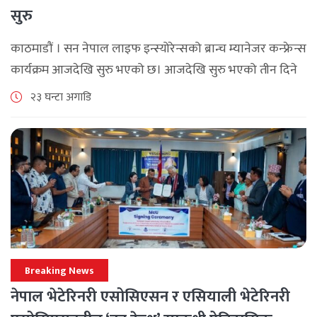
सुरु
काठमाडौं । सन नेपाल लाइफ इन्स्योरेन्सको ब्रान्च म्यानेजर कन्फ्रेन्स
कार्यक्रम आजदेखि सुरु भएको छ। आजदेखि सुरु भएको तीन दिने
ब्रान्च म्यानेजर कन्फ्रेन्स विभिन्न कार्यक्रमहरुका साथ भब्य साथ
२३ घन्टा अगाडि
मनाउने कम्पनीले लक्ष्य [...]
Breaking News
नेपाल भेटेरिनरी एसोसिएसन र एसियाली भेटेरिनरी