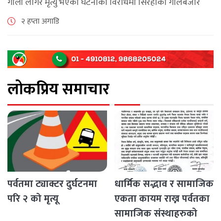
गोली लागेर मृत्यु भएको घटनाको विरोधमा सिरहाको गोलबजार
नगरपालिका–८ पुरानो चोक चोहर्वामा स्थानीयले प्रदर्शन गरेका
२ हप्ता अगाडि
छन्। घटनाको निष्पक्ष छानबिनको माग गर्दै स्थानीयहरूले पूर्व–
पश्चिम राजमार्ग अवरुद्ध [...]
लोकप्रिय समाचार
पर्वतमा ट्याक्टर दुर्घटनमा
धार्मिक सद्भाव र सामाजिक
परि २ को मृत्यू
एकता कायम राख्न पर्वतका
सामाजिक संस्थाहरुको