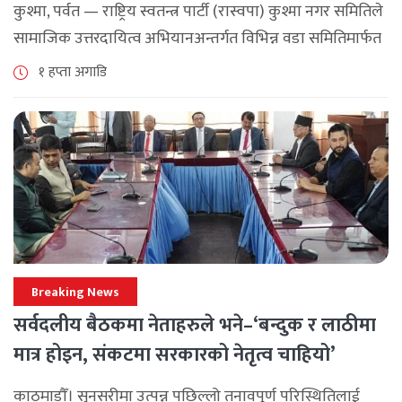
कुश्मा, पर्वत — राष्ट्रिय स्वतन्त्र पार्टी (रास्वपा) कुश्मा नगर समितिले
सामाजिक उत्तरदायित्व अभियानअन्तर्गत विभिन्न वडा समितिमार्फत
समुदाय केन्द्रित र सेवामूलक कार्यक्रम सञ्चालन गरिरहेको जनाएको
१ हप्ता अगाडि
छ। श्रावण महिनाभरि विभिन्न वडाहरूमा सडक [...]
Breaking News
सर्वदलीय बैठकमा नेताहरुले भने–‘बन्दुक र लाठीमा
मात्र होइन, संकटमा सरकारको नेतृत्व चाहियो’
काठमाडौँ। सुनसरीमा उत्पन्न पछिल्लो तनावपूर्ण परिस्थितिलाई