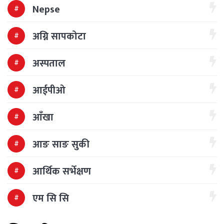
Nepse
अग्नि सापकोटा
अस्पताल
आईपीओ
आँखा
आङ साङ सुकी
आर्थिक सर्भेक्षण
एम सि सि