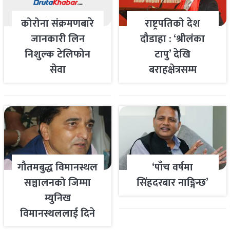
कोरोना संक्रमणबारे
राष्ट्रपतिको देश
जानकारी लिन
दौडाहा : ‘श्रीलंका
निशुल्क टेलिफोन
टापु’ देखि
सेवा
बराहक्षेत्रसम्म
गौतमबुद्ध विमानस्थल
‘पाँच वर्षमा
सञ्चालनको जिम्मा
सिंहदरबार नाङ्गिन्छ’
म्युनिख
विमानस्थललाई दिने
तयारी