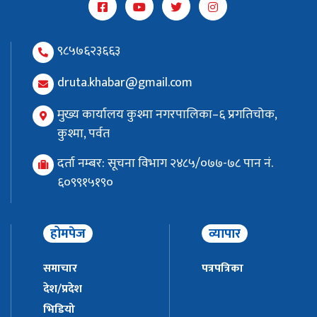
९८५७६२३६६३
druta.khabar@gmail.com
मुख्य कार्यालय कुश्मा नगरपालिका–६ प्रगतिचोक,
कुश्मा, पर्वत
दर्ता नम्बर: सूचना विभाग २४८५/०७७-७८ पान नं.
६०९९१५१९०
होमपेज
व्यापार
समाचार
पत्रपत्रिका
देश/प्रदेश
भिडियो