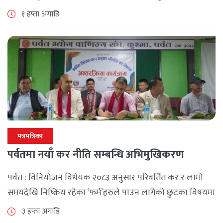
सिंहदरबारमा सर्वदलीय बैठक जारी छ। रास्वपाका सभापति रवि
१ हप्ता अगाडि
लामिछानेले आह्वान गरेको उक्त बैठकमा सहभागी प्रमुख [...]
पत्रपत्रिका
पर्वतमा नयाँ कर नीति सम्बन्धि अभिमुखिकरण
पर्वत : विनियोजन विधेयक २०८३ अनुसार परिवर्तित कर र लामो
समयदेखि निष्क्रिय रहेका ‘फर्म’हरुले पाउन लागेको छुटका विषयमा
पर्वतमा अन्तरक्रिया भएको छ , आन्तरिक राजश्व कार्यालय बागलुङ
३ हप्ता अगाडि
र पर्वत उद्योग [...]