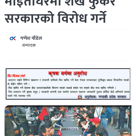
माइतीघरमा शंख फुकेर
सरकारको विरोध गर्ने
गणेश पौडेल
सम्पादक