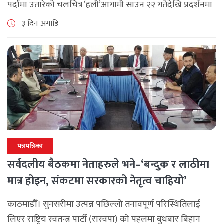
पर्दामा उतारेको चलचित्र ‘हली’आगामी साउन २२ गतेदेखि प्रदर्शनमा
आउने भएको छ। जापुरा फिल्मस् प्रोडक्सन र शुभ चिरायू फिल्मस्को
३ दिन अगाडि
सहकार्यमा ‘हली’ चलचित्र बनेको [...]
पत्रपत्रिका
सर्वदलीय बैठकमा नेताहरुले भने–‘बन्दुक र लाठीमा
मात्र होइन, संकटमा सरकारको नेतृत्व चाहियो’
काठमाडौँ। सुनसरीमा उत्पन्न पछिल्लो तनावपूर्ण परिस्थितिलाई
लिएर राष्ट्रिय स्वतन्त्र पार्टी (रास्वपा) को पहलमा बुधबार बिहान