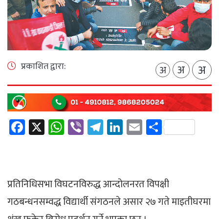
प्रकाशित द्वारा:
अ
अ
अ
Facebook
X
WhatsApp
Viber
Telegram
LinkedIn
Email
Share
प्रतिनिधिसभा विघटनविरुद्ध आन्दोलनरत विपक्षी
गठबन्धनसम्वद्ध विद्यार्थी संगठनले असार २७ गते माइतीघरमा