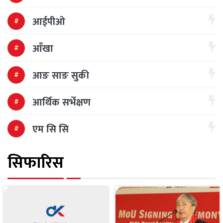
आईपीओ
आँखा
आङ साङ सुकी
आर्थिक सर्भेक्षण
एम सि सि
सिफारिस