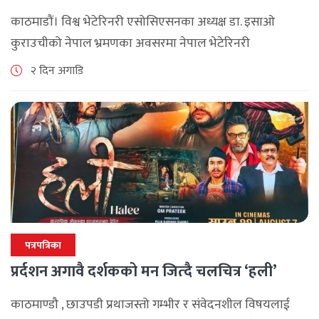
समझदारी
काठमाडौं। विश्व भेटेरिनरी एसोसिएसनका अध्यक्ष डा. इसाओ
कुराउचीको नेपाल भ्रमणका अवसरमा नेपाल भेटेरिनरी
एसोसिएसनले अन्तर्राष्ट्रिय सहकार्यलाई नयाँ उचाइमा पुर्‍याउँदै
२ दिन अगाडि
महत्वपूर्ण कूटनीतिक तथा प्राविधिक उपलब्धि हासिल गरेको
जनाएको छ। भ्रमणका क्रममा विश्व [...]
पत्रपत्रिका
प्रर्दशन अगावै दर्शकको मन जित्दै चलचित्र ‘हली’
काठमाण्डौ , छाउपडी प्रथाजस्तो गम्भीर र संवेदनशील विषयलाई