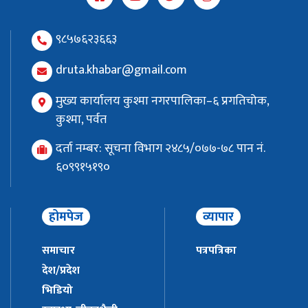
९८५७६२३६६३
druta.khabar@gmail.com
मुख्य कार्यालय कुश्मा नगरपालिका–६ प्रगतिचोक,
कुश्मा, पर्वत
दर्ता नम्बर: सूचना विभाग २४८५/०७७-७८ पान नं.
६०९९१५१९०
होमपेज
व्यापार
समाचार
पत्रपत्रिका
देश/प्रदेश
भिडियो