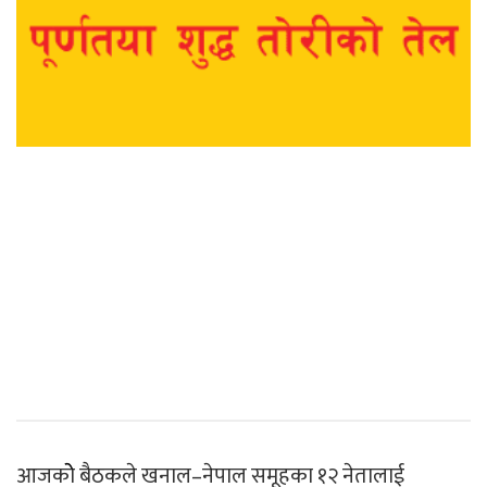
आजकोे बैठकले खनाल–नेपाल समूहका १२ नेतालाई