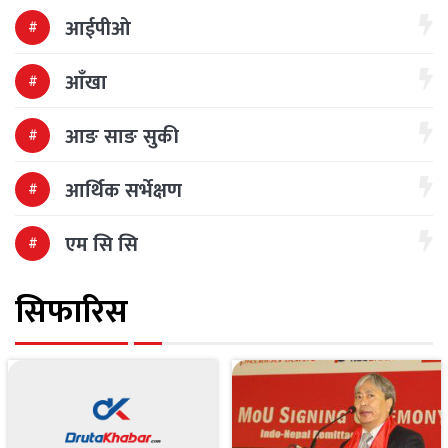
आईपीओ
आँखा
आङ साङ सुकी
आर्थिक सर्भेक्षण
एम सि सि
सिफारिस