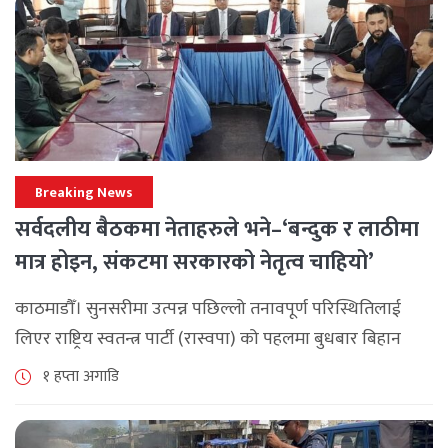
Breaking News
सर्वदलीय बैठकमा नेताहरुले भने–‘बन्दुक र लाठीमा
मात्र होइन, संकटमा सरकारको नेतृत्व चाहियो’
काठमाडौँ। सुनसरीमा उत्पन्न पछिल्लो तनावपूर्ण परिस्थितिलाई
लिएर राष्ट्रिय स्वतन्त्र पार्टी (रास्वपा) को पहलमा बुधबार बिहान
सिंहदरबारमा सर्वदलीय बैठक जारी छ। रास्वपाका सभापति रवि
१ हप्ता अगाडि
लामिछानेले आह्वान गरेको उक्त बैठकमा सहभागी प्रमुख [...]