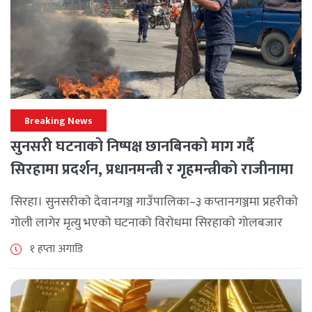
Breaking News
सुनसरी घटनाको निष्पक्ष छानबिनको माग गर्दै
सिरहामा प्रदर्शन, प्रधानमन्त्री र गृहमन्त्रीको राजीनामा
माग
सिरहा। सुनसरीको देवानगञ्ज गाउँपालिका–३ कप्तानगञ्जमा प्रहरीको
गोली लागेर मृत्यु भएको घटनाको विरोधमा सिरहाको गोलबजार
नगरपालिका–८ पुरानो चोक चोहर्वामा स्थानीयले प्रदर्शन गरेका
१ हप्ता अगाडि
छन्। घटनाको निष्पक्ष छानबिनको माग गर्दै स्थानीयहरूले पूर्व–
पश्चिम राजमार्ग अवरुद्ध [...]