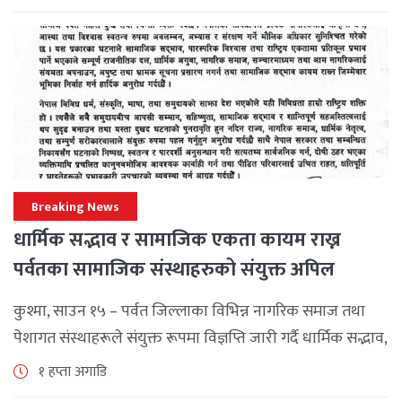
महत्वपूर्ण कूटनीतिक तथा प्राविधिक उपलब्धि हासिल गरेको
जनाएको छ। भ्रमणका क्रममा विश्व [...]
Breaking News
धार्मिक सद्भाव र सामाजिक एकता कायम राख्न
पर्वतका सामाजिक संस्थाहरुको संयुक्त अपिल
कुश्मा, साउन १५ – पर्वत जिल्लाका विभिन्न नागरिक समाज तथा
पेशागत संस्थाहरूले संयुक्त रूपमा विज्ञप्ति जारी गर्दै धार्मिक सद्भाव,
सामाजिक एकता र कानुनी शासन कायम राख्न सबै पक्षलाई संयमता
१ हप्ता अगाडि
अपनाउन [...]