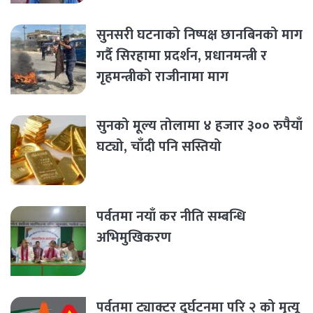
सुनसरी घटनाको निष्पक्ष छानबिनको माग
गर्दै सिरहामा प्रदर्शन, प्रधानमन्त्री र
गृहमन्त्रीको राजीनामा माग
सुनको मूल्य तोलामा ४ हजार ३०० रुपैयाँ
घट्यो, चाँदी पनि सस्तियो
पर्वतमा नयाँ कर नीति सम्बन्धि
अभिमुखिकरण
पर्वतमा ट्याक्टर दुर्घटनमा परि २ को मृत्यू