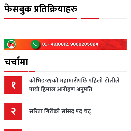
फेसबुक प्रतिक्रियाहरु
चर्चामा
कोभिड-१९काे महामारीपछि पहिलो टोलीले
१
पायो हिमाल आरोहण अनुमति
२
सरिता गिरीको सांसद पद चट्