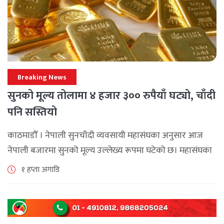
Breaking News
सुनको मूल्य तोलामा ४ हजार ३०० रुपैयाँ घट्यो, चाँदी
पनि सस्तियो
काठमाडौँ । नेपाली सुनचाँदी व्यवसायी महासंघका अनुसार आज
नेपाली बजारमा सुनको मूल्य उल्लेख्य रूपमा घटेको छ। महासंघका
अनुसार छापावाल सुनको मूल्य आज प्रतितोला दुई लाख ८४ हजार
१ हप्ता अगाडि
२०० रुपैयाँ कायम [...]