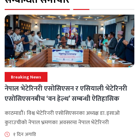
Breaking News
नेपाल भेटेरिनरी एसोसिएसन र एसियाली भेटेरिनरी
एसोसिएसनबीच ‘वन हेल्थ’ सम्बन्धी ऐतिहासिक
समझदारी
काठमाडौं। विश्व भेटेरिनरी एसोसिएसनका अध्यक्ष डा. इसाओ
कुराउचीको नेपाल भ्रमणका अवसरमा नेपाल भेटेरिनरी
एसोसिएसनले अन्तर्राष्ट्रिय सहकार्यलाई नयाँ उचाइमा पुर्‍याउँदै
१ दिन अगाडि