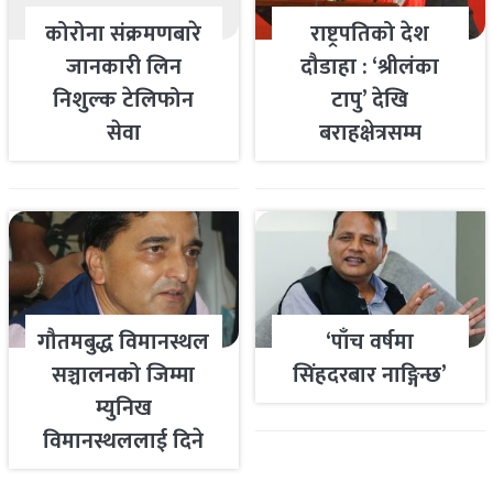
कोरोना संक्रमणबारे
राष्ट्रपतिको देश
जानकारी लिन
दौडाहा : ‘श्रीलंका
निशुल्क टेलिफोन
टापु’ देखि
सेवा
बराहक्षेत्रसम्म
गौतमबुद्ध विमानस्थल
‘पाँच वर्षमा
सञ्चालनको जिम्मा
सिंहदरबार नाङ्गिन्छ’
म्युनिख
विमानस्थललाई दिने
तयारी