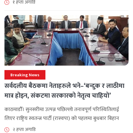
१ हप्ता अगाडि
छ। श्रावण महिनाभरि विभिन्न वडाहरूमा सडक [...]
Breaking News
सर्वदलीय बैठकमा नेताहरुले भने–‘बन्दुक र लाठीमा
मात्र होइन, संकटमा सरकारको नेतृत्व चाहियो’
काठमाडौँ। सुनसरीमा उत्पन्न पछिल्लो तनावपूर्ण परिस्थितिलाई
लिएर राष्ट्रिय स्वतन्त्र पार्टी (रास्वपा) को पहलमा बुधबार बिहान
सिंहदरबारमा सर्वदलीय बैठक जारी छ। रास्वपाका सभापति रवि
२ हप्ता अगाडि