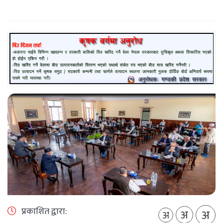
प्रकाशित द्वारा:
अ
अ
अ