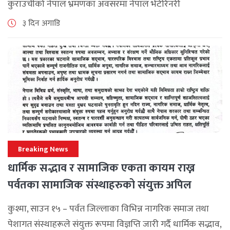
कुराउचीको नेपाल भ्रमणका अवसरमा नेपाल भेटेरिनरी
एसोसिएसनले अन्तर्राष्ट्रिय सहकार्यलाई नयाँ उचाइमा पुर्‍याउँदै
३ दिन अगाडि
महत्वपूर्ण कूटनीतिक तथा प्राविधिक उपलब्धि हासिल गरेको
जनाएको छ। भ्रमणका क्रममा विश्व [...]
Breaking News
धार्मिक सद्भाव र सामाजिक एकता कायम राख्न
पर्वतका सामाजिक संस्थाहरुको संयुक्त अपिल
कुश्मा, साउन १५ – पर्वत जिल्लाका विभिन्न नागरिक समाज तथा
पेशागत संस्थाहरूले संयुक्त रूपमा विज्ञप्ति जारी गर्दै धार्मिक सद्भाव,