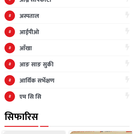
अस्पताल
आईपीओ
आँखा
आङ साङ सुकी
आर्थिक सर्भेक्षण
एम सि सि
सिफारिस