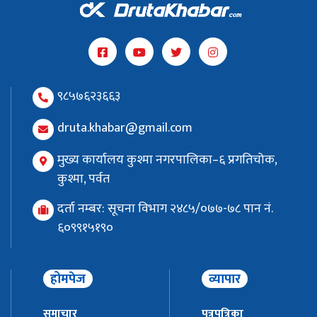
९८५७६२३६६३
druta.khabar@gmail.com
मुख्य कार्यालय कुश्मा नगरपालिका–६ प्रगतिचोक,
कुश्मा, पर्वत
दर्ता नम्बर: सूचना विभाग २४८५/०७७-७८ पान नं.
६०९९१५१९०
होमपेज
व्यापार
समाचार
पत्रपत्रिका