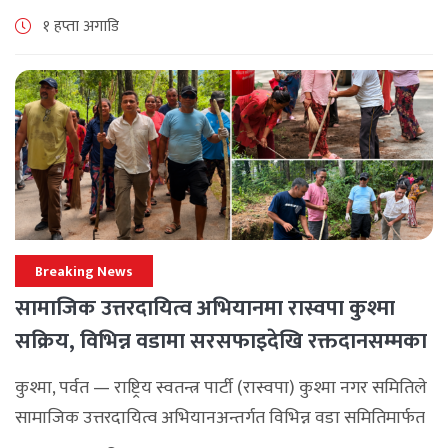
सामाजिक एकता र कानुनी शासन कायम राख्न सबै पक्षलाई संयमता
१ हप्ता अगाडि
अपनाउन [...]
Breaking News
सामाजिक उत्तरदायित्व अभियानमा रास्वपा कुश्मा
सक्रिय, विभिन्न वडामा सरसफाइदेखि रक्तदानसम्मका
कार्यक्रम
कुश्मा, पर्वत — राष्ट्रिय स्वतन्त्र पार्टी (रास्वपा) कुश्मा नगर समितिले
सामाजिक उत्तरदायित्व अभियानअन्तर्गत विभिन्न वडा समितिमार्फत
समुदाय केन्द्रित र सेवामूलक कार्यक्रम सञ्चालन गरिरहेको जनाएको