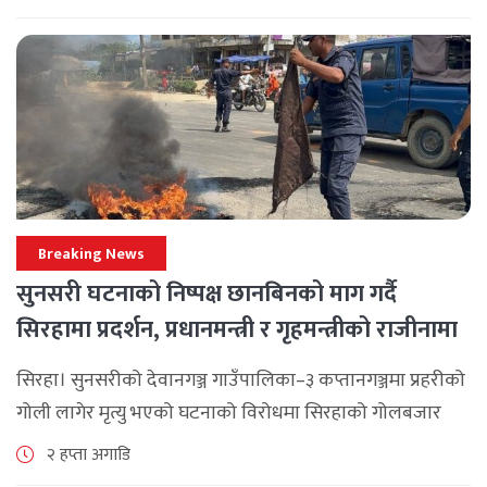
लामिछानेले आह्वान गरेको उक्त बैठकमा सहभागी प्रमुख [...]
Breaking News
सुनसरी घटनाको निष्पक्ष छानबिनको माग गर्दै
सिरहामा प्रदर्शन, प्रधानमन्त्री र गृहमन्त्रीको राजीनामा
माग
सिरहा। सुनसरीको देवानगञ्ज गाउँपालिका–३ कप्तानगञ्जमा प्रहरीको
गोली लागेर मृत्यु भएको घटनाको विरोधमा सिरहाको गोलबजार
नगरपालिका–८ पुरानो चोक चोहर्वामा स्थानीयले प्रदर्शन गरेका
२ हप्ता अगाडि
छन्। घटनाको निष्पक्ष छानबिनको माग गर्दै स्थानीयहरूले पूर्व–