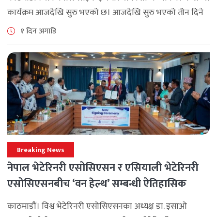
कार्यक्रम आजदेखि सुरु भएको छ। आजदेखि सुरु भएको तीन दिने
ब्रान्च म्यानेजर कन्फ्रेन्स विभिन्न कार्यक्रमहरुका साथ भब्य साथ
१ दिन अगाडि
मनाउने कम्पनीले लक्ष्य [...]
Breaking News
नेपाल भेटेरिनरी एसोसिएसन र एसियाली भेटेरिनरी
एसोसिएसनबीच ‘वन हेल्थ’ सम्बन्धी ऐतिहासिक
समझदारी
काठमाडौं। विश्व भेटेरिनरी एसोसिएसनका अध्यक्ष डा. इसाओ