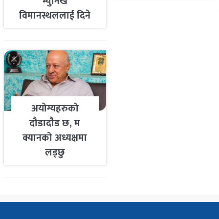
म्युनिख
विमानस्थललाई दिने
तयारी
अयोग्यहरुको
दौडादौड छ, म
क्यानको अध्यक्षमा
लड्छु