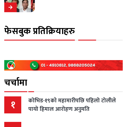
फेसबुक प्रतिक्रियाहरु
चर्चामा
कोभिड-१९काे महामारीपछि पहिलो टोलीले
१
पायो हिमाल आरोहण अनुमति