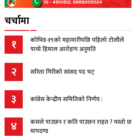
चर्चामा
कोभिड-१९काे महामारीपछि पहिलो टोलीले
१
पायो हिमाल आरोहण अनुमति
२
सरिता गिरीको सांसद पद चट्
३
कांग्रेस केन्द्रीय समितिको निर्णय :
कसले पाउछन र कति पाउछन राहत ? यस्तो छ
४
मापदण्ड