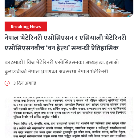
Breaking News
नेपाल भेटेरिनरी एसोसिएसन र एसियाली भेटेरिनरी
एसोसिएसनबीच ‘वन हेल्थ’ सम्बन्धी ऐतिहासिक
समझदारी
काठमाडौं। विश्व भेटेरिनरी एसोसिएसनका अध्यक्ष डा. इसाओ
कुराउचीको नेपाल भ्रमणका अवसरमा नेपाल भेटेरिनरी
एसोसिएसनले अन्तर्राष्ट्रिय सहकार्यलाई नयाँ उचाइमा पुर्‍याउँदै
३ दिन अगाडि
महत्वपूर्ण कूटनीतिक तथा प्राविधिक उपलब्धि हासिल गरेको
जनाएको छ। भ्रमणका क्रममा विश्व [...]