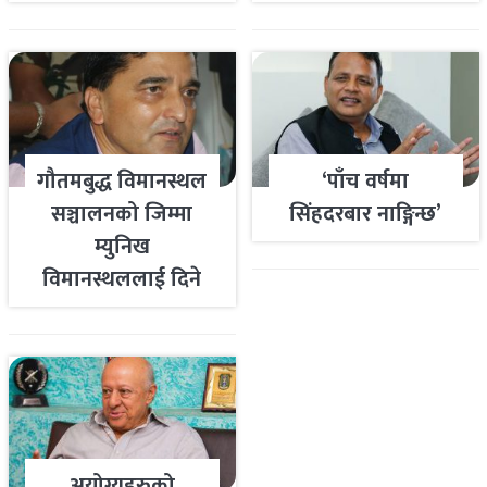
गौतमबुद्ध विमानस्थल
‘पाँच वर्षमा
सञ्चालनको जिम्मा
सिंहदरबार नाङ्गिन्छ’
म्युनिख
विमानस्थललाई दिने
तयारी
अयोग्यहरुको