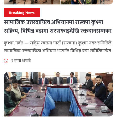
Breaking News
सामाजिक उत्तरदायित्व अभियानमा रास्वपा कुश्मा
सक्रिय, विभिन्न वडामा सरसफाइदेखि रक्तदानसम्मका
कार्यक्रम
कुश्मा, पर्वत — राष्ट्रिय स्वतन्त्र पार्टी (रास्वपा) कुश्मा नगर समितिले
सामाजिक उत्तरदायित्व अभियानअन्तर्गत विभिन्न वडा समितिमार्फत
समुदाय केन्द्रित र सेवामूलक कार्यक्रम सञ्चालन गरिरहेको जनाएको
२ हप्ता अगाडि
छ। श्रावण महिनाभरि विभिन्न वडाहरूमा सडक [...]