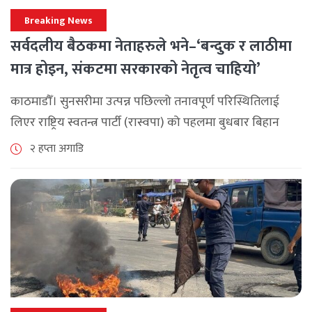
Breaking News
सर्वदलीय बैठकमा नेताहरुले भने–‘बन्दुक र लाठीमा
मात्र होइन, संकटमा सरकारको नेतृत्व चाहियो’
काठमाडौँ। सुनसरीमा उत्पन्न पछिल्लो तनावपूर्ण परिस्थितिलाई
लिएर राष्ट्रिय स्वतन्त्र पार्टी (रास्वपा) को पहलमा बुधबार बिहान
सिंहदरबारमा सर्वदलीय बैठक जारी छ। रास्वपाका सभापति रवि
२ हप्ता अगाडि
लामिछानेले आह्वान गरेको उक्त बैठकमा सहभागी प्रमुख [...]