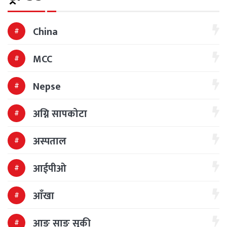
China
MCC
Nepse
अग्नि सापकोटा
अस्पताल
आईपीओ
आँखा
आङ साङ सुकी