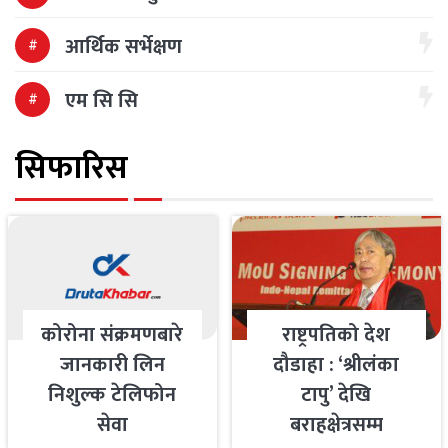
आर्थिक सर्भेक्षण
एम सि सि
सिफारिस
कोरोना संक्रमणबारे
राष्ट्रपतिको देश
जानकारी लिन
दौडाहा : ‘श्रीलंका
निशुल्क टेलिफोन
टापु’ देखि
सेवा
बराहक्षेत्रसम्म