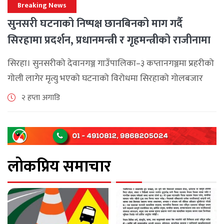
Breaking News
सुनसरी घटनाको निष्पक्ष छानबिनको माग गर्दै
सिरहामा प्रदर्शन, प्रधानमन्त्री र गृहमन्त्रीको राजीनामा
माग
सिरहा। सुनसरीको देवानगञ्ज गाउँपालिका–३ कप्तानगञ्जमा प्रहरीको
गोली लागेर मृत्यु भएको घटनाको विरोधमा सिरहाको गोलबजार
नगरपालिका–८ पुरानो चोक चोहर्वामा स्थानीयले प्रदर्शन गरेका
२ हप्ता अगाडि
छन्। घटनाको निष्पक्ष छानबिनको माग गर्दै स्थानीयहरूले पूर्व–
पश्चिम राजमार्ग अवरुद्ध [...]
लोकप्रिय समाचार