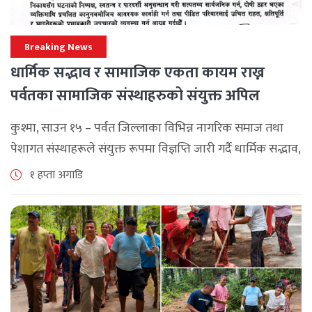
Breaking News
धार्मिक सद्भाव र सामाजिक एकता कायम राख्न
पर्वतका सामाजिक संस्थाहरुको संयुक्त अपिल
कुश्मा, साउन १५ – पर्वत जिल्लाका विभिन्न नागरिक समाज तथा
पेशागत संस्थाहरूले संयुक्त रूपमा विज्ञप्ति जारी गर्दै धार्मिक सद्भाव,
सामाजिक एकता र कानुनी शासन कायम राख्न सबै पक्षलाई संयमता
१ हप्ता अगाडि
अपनाउन [...]