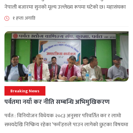
नेपाली बजारमा सुनको मूल्य उल्लेख्य रूपमा घटेको छ। महासंघका
अनुसार छापावाल सुनको मूल्य आज प्रतितोला दुई लाख ८४ हजार
१ हप्ता अगाडि
२०० रुपैयाँ कायम [...]
Breaking News
पर्वतमा नयाँ कर नीति सम्बन्धि अभिमुखिकरण
पर्वत : विनियोजन विधेयक २०८३ अनुसार परिवर्तित कर र लामो
समयदेखि निष्क्रिय रहेका ‘फर्म’हरुले पाउन लागेको छुटका विषयमा