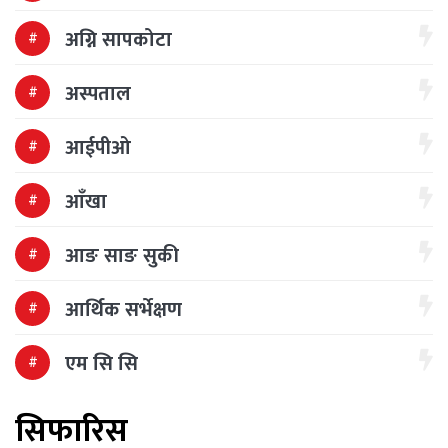
अग्नि सापकोटा
अस्पताल
आईपीओ
आँखा
आङ साङ सुकी
आर्थिक सर्भेक्षण
एम सि सि
सिफारिस