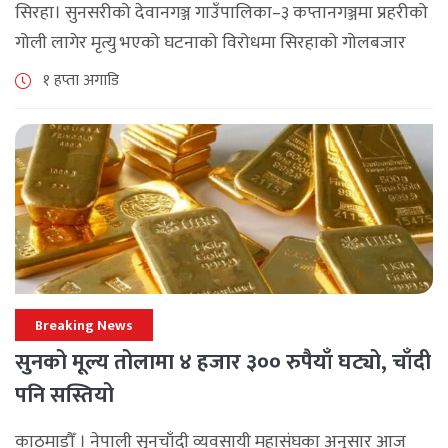
सिरहा। सुनसरीको देवानगञ्ज गाउँपालिका–३ कप्तानगञ्जमा प्रहरीको
गोली लागेर मृत्यु भएको घटनाको विरोधमा सिरहाको गोलबजार
नगरपालिका–८ पुरानो चोक चोहर्वामा स्थानीयले प्रदर्शन गरेका
१ हप्ता अगाडि
छन्। घटनाको निष्पक्ष छानबिनको माग गर्दै स्थानीयहरूले पूर्व–
पश्चिम राजमार्ग अवरुद्ध [...]
Breaking News
सुनको मूल्य तोलामा ४ हजार ३०० रुपैयाँ घट्यो, चाँदी
पनि सस्तियो
काठमाडौँ । नेपाली सुनचाँदी व्यवसायी महासंघका अनुसार आज