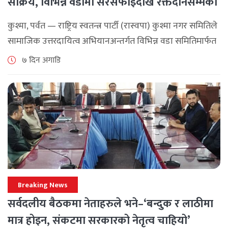
सक्रिय, विभिन्न वडामा सरसफाइदेखि रक्तदानसम्मका
कार्यक्रम
कुश्मा, पर्वत — राष्ट्रिय स्वतन्त्र पार्टी (रास्वपा) कुश्मा नगर समितिले
सामाजिक उत्तरदायित्व अभियानअन्तर्गत विभिन्न वडा समितिमार्फत
समुदाय केन्द्रित र सेवामूलक कार्यक्रम सञ्चालन गरिरहेको जनाएको
७ दिन अगाडि
छ। श्रावण महिनाभरि विभिन्न वडाहरूमा सडक [...]
Breaking News
सर्वदलीय बैठकमा नेताहरुले भने–‘बन्दुक र लाठीमा
मात्र होइन, संकटमा सरकारको नेतृत्व चाहियो’