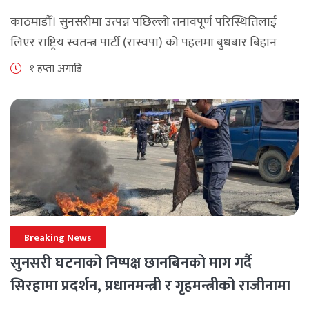
काठमाडौँ। सुनसरीमा उत्पन्न पछिल्लो तनावपूर्ण परिस्थितिलाई
लिएर राष्ट्रिय स्वतन्त्र पार्टी (रास्वपा) को पहलमा बुधबार बिहान
सिंहदरबारमा सर्वदलीय बैठक जारी छ। रास्वपाका सभापति रवि
१ हप्ता अगाडि
लामिछानेले आह्वान गरेको उक्त बैठकमा सहभागी प्रमुख [...]
Breaking News
सुनसरी घटनाको निष्पक्ष छानबिनको माग गर्दै
सिरहामा प्रदर्शन, प्रधानमन्त्री र गृहमन्त्रीको राजीनामा
माग