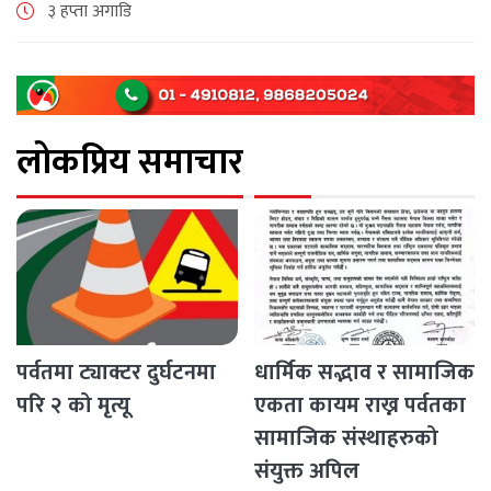
पर्वतमा अन्तरक्रिया भएको छ , आन्तरिक राजश्व कार्यालय बागलुङ
३ हप्ता अगाडि
र पर्वत उद्योग [...]
लोकप्रिय समाचार
पर्वतमा ट्याक्टर दुर्घटनमा
धार्मिक सद्भाव र सामाजिक
परि २ को मृत्यू
एकता कायम राख्न पर्वतका
सामाजिक संस्थाहरुको
संयुक्त अपिल