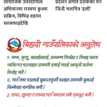
सामाजिक उत्तरदायित्व
प्रर्दशन अगावै दर्शकको मन
अभियानमा रास्वपा कुश्मा
जित्दै चलचित्र ‘हली’
सक्रिय, विभिन्न वडामा
सरसफाइदेखि
रक्तदानसम्मका कार्यक्रम