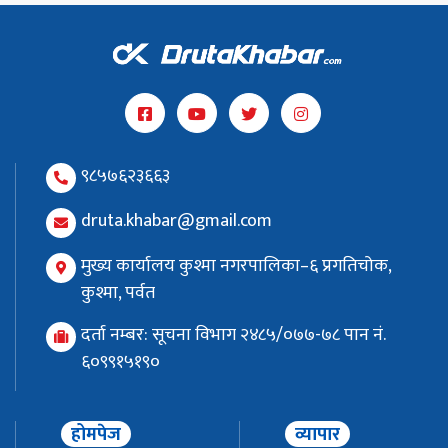
९८५७६२३६६३
druta.khabar@gmail.com
मुख्य कार्यालय कुश्मा नगरपालिका–६ प्रगतिचोक,
कुश्मा, पर्वत
दर्ता नम्बर: सूचना विभाग २४८५/०७७-७८ पान नं.
६०९९१५१९०
होमपेज
व्यापार