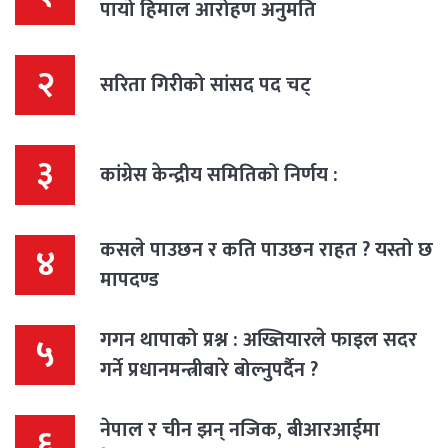
पायो हिमाल आरोहण अनुमति
२
सरिता गिरीको सांसद पद चट्
३
कांग्रेस केन्द्रीय समितिको निर्णय :
कसले पाउछन र कति पाउछन राहत ? यस्तो छ
४
मापदण्ड
गगन थापाको प्रश्न : अख्तियारले फाइल सदर
५
गर्ने प्रधानमन्त्रीबारे बोल्नुपर्दैन ?
नेपाल र चीन झन् नजिक, बीआरआईमा
६