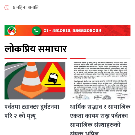
ट्राभल्स र सृष्टि यातायात प्रालिले भोली (माघ २१) देखि [...]
६ महिना अगाडि
लोकप्रिय समाचार
पर्वतमा ट्याक्टर दुर्घटनमा
धार्मिक सद्भाव र सामाजिक
परि २ को मृत्यू
एकता कायम राख्न पर्वतका
सामाजिक संस्थाहरुको
संयुक्त अपिल