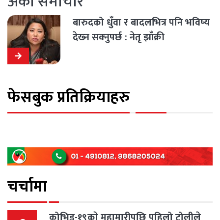
अर्को समाचार
बारुदको धुँवा र बादलभित्र पनि भविष्‍य
देख्‍न सक्‍नुपर्छ : नेतृ झाँक्री
फेसबुक प्रतिक्रियाहरु
चर्चामा
कोभिड-१९काे महामारीपछि पहिलो टोलीले