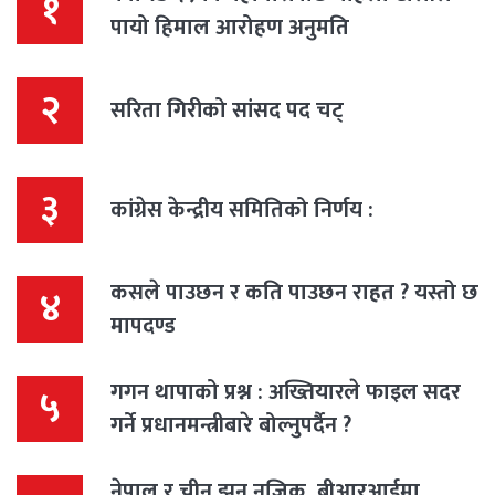
१
पायो हिमाल आरोहण अनुमति
२
सरिता गिरीको सांसद पद चट्
३
कांग्रेस केन्द्रीय समितिको निर्णय :
कसले पाउछन र कति पाउछन राहत ? यस्तो छ
४
मापदण्ड
गगन थापाको प्रश्न : अख्तियारले फाइल सदर
५
गर्ने प्रधानमन्त्रीबारे बोल्नुपर्दैन ?
नेपाल र चीन झन् नजिक, बीआरआईमा