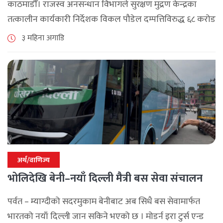
काठमाडौँ। राजस्व अनसन्धान विभागले सुरक्षण मुद्रण केन्द्रका
तत्कालीन कार्यकारी निर्देशक विकल पौडेल दम्पत्तिविरुद्ध ६८ करोड
९४ लाख ६५ हजार रुपैयाँ बराबर बिगो दाबी गर्दै सम्पत्ति शुद्धीकरण
३ महिना अगाडि
सम्बन्धी मुद्दा दायर गरेको [...]
अर्थ/वाणिज्य
भोलिदेखि बेनी–नयाँ दिल्ली मैत्री बस सेवा संचालन
पर्वत – म्याग्दीको सदरमुकाम बेनीबाट अब सिधै बस सेवामार्फत
भारतको नयाँ दिल्ली जान सकिने भएको छ । मोडर्न इरा टुर्स एन्ड