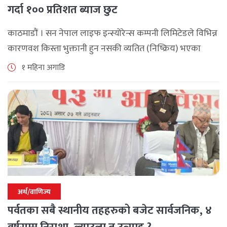
गर्दा १०० प्रतिशत ब्याज छुट
काठमाडौं । सन नेपाल लाइफ इन्स्योरेन्स कम्पनी लिमिटेडले विभिन्न
कारणवश किस्ता भुक्तानी हुन नसकी व्यतित (निष्क्रिय) भएका
बीमालेख पुनर्जागरण गर्दा लाग्ने शतप्रतिशत विलम्ब शुल्क (ब्याज)
१ महिना अगाडि
छुट दिने विशेष योजना सार्वजनिक [...]
अर्थ/वाणिज्य
पर्वतका सबै स्थानीय तहहरुको बजेट सार्वजनिक, ४