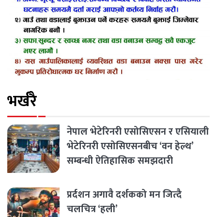
भर्खरै
नेपाल भेटेरिनरी एसोसिएसन र एसियाली
भेटेरिनरी एसोसिएसनबीच ‘वन हेल्थ’
सम्बन्धी ऐतिहासिक समझदारी
प्रर्दशन अगावै दर्शकको मन जित्दै
चलचित्र ‘हली’