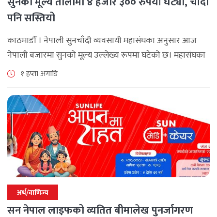
सुनको मूल्य तोलामा ४ हजार ३०० रुपैयाँ घट्यो, चाँदी
पनि सस्तियो
काठमाडौँ । नेपाली सुनचाँदी व्यवसायी महासंघका अनुसार आज
नेपाली बजारमा सुनको मूल्य उल्लेख्य रूपमा घटेको छ। महासंघका
अनुसार छापावाल सुनको मूल्य आज प्रतितोला दुई लाख ८४ हजार
१ हप्ता अगाडि
२०० रुपैयाँ कायम [...]
अर्थ/वाणिज्य
सन नेपाल लाइफको व्यतित बीमालेख पुनर्जागरण