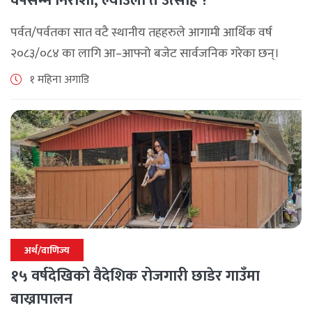
वर्षसम्म निराशा, ल्याउला त उत्साह ?
पर्वत/पर्वतका सात वटै स्थानीय तहहरुले आगामी आर्थिक वर्ष
२०८३/०८४ का लागि आ–आफ्नो बजेट सार्वजनिक गरेका छन्।
२०७९ सालमा निर्वाचित भएपछि आएका जनप्रतिनिधीले ल्याएको
१ महिना अगाडि
यो आफ्नो कार्यकालको अन्तिम बजेट हो । [...]
अर्थ/वाणिज्य
१५ वर्षदेखिको वैदेशिक रोजगारी छाडेर गाउँमा
बाख्रापालन