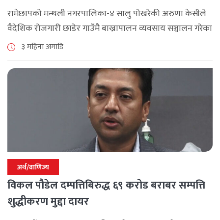
रामेछापको मन्थली नगरपालिका-४ सालु पोखरेकी अरुणा केसीले
वैदेशिक रोजगारी छाडेर गाउँमै बाख्रापालन व्यवसाय सञ्चालन गरेका
छन् । चार वर्ष बेलायत र ११ वर्ष दुबई र कतारमा रोजगारीमा गरेकी
३ महिना अगाडि
उनलाई अरूको [...]
अर्थ/वाणिज्य
विकल पौडेल दम्पत्तिबिरुद्ध ६९ करोड बराबर सम्पत्ति
शुद्धीकरण मुद्दा दायर