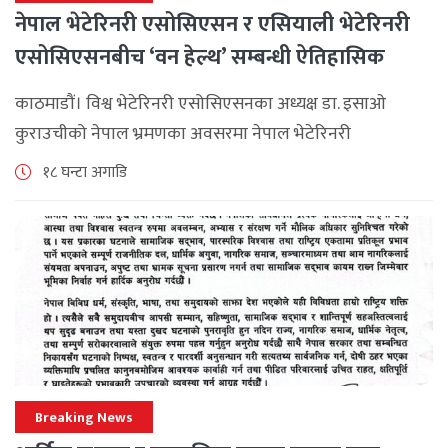
नेपाल भेटेरिनरी एसोसिएसन र एसियाली भेटेरिनरी
एसोसिएसनबीच ‘वन हेल्थ’ सम्बन्धी ऐतिहासिक
समझदारी
काठमाडौं। विश्व भेटेरिनरी एसोसिएसनका अध्यक्ष डा. इसाओ
कुराउचीको नेपाल भ्रमणका अवसरमा नेपाल भेटेरिनरी
एसोसिएसनले अन्तर्राष्ट्रिय सहकार्यलाई नयाँ उचाइमा पुर्‍याउँदै
१८ घन्टा अगाडि
महत्वपूर्ण कूटनीतिक तथा प्राविधिक उपलब्धि हासिल गरेको
जनाएको छ। भ्रमणका क्रममा विश्व [...]
Breaking News