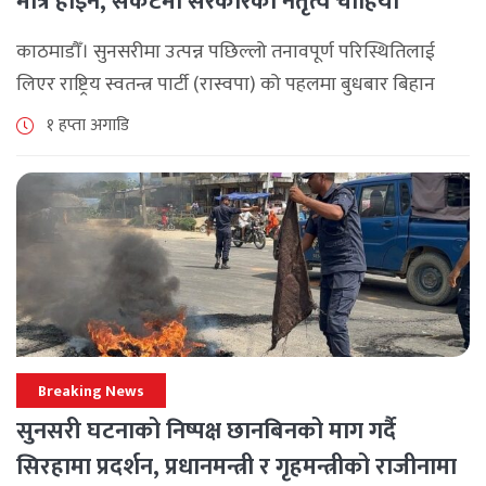
मात्र होइन, संकटमा सरकारको नेतृत्व चाहियो’
काठमाडौँ। सुनसरीमा उत्पन्न पछिल्लो तनावपूर्ण परिस्थितिलाई
लिएर राष्ट्रिय स्वतन्त्र पार्टी (रास्वपा) को पहलमा बुधबार बिहान
सिंहदरबारमा सर्वदलीय बैठक जारी छ। रास्वपाका सभापति रवि
१ हप्ता अगाडि
लामिछानेले आह्वान गरेको उक्त बैठकमा सहभागी प्रमुख [...]
Breaking News
सुनसरी घटनाको निष्पक्ष छानबिनको माग गर्दै
सिरहामा प्रदर्शन, प्रधानमन्त्री र गृहमन्त्रीको राजीनामा