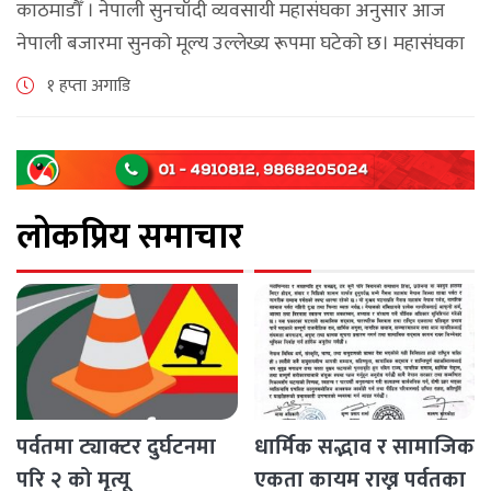
काठमाडौँ । नेपाली सुनचाँदी व्यवसायी महासंघका अनुसार आज
नेपाली बजारमा सुनको मूल्य उल्लेख्य रूपमा घटेको छ। महासंघका
अनुसार छापावाल सुनको मूल्य आज प्रतितोला दुई लाख ८४ हजार
१ हप्ता अगाडि
२०० रुपैयाँ कायम [...]
लोकप्रिय समाचार
पर्वतमा ट्याक्टर दुर्घटनमा
धार्मिक सद्भाव र सामाजिक
परि २ को मृत्यू
एकता कायम राख्न पर्वतका