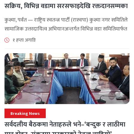
सक्रिय, विभिन्न वडामा सरसफाइदेखि रक्तदानसम्मका
कार्यक्रम
कुश्मा, पर्वत — राष्ट्रिय स्वतन्त्र पार्टी (रास्वपा) कुश्मा नगर समितिले
सामाजिक उत्तरदायित्व अभियानअन्तर्गत विभिन्न वडा समितिमार्फत
समुदाय केन्द्रित र सेवामूलक कार्यक्रम सञ्चालन गरिरहेको जनाएको
१ हप्ता अगाडि
छ। श्रावण महिनाभरि विभिन्न वडाहरूमा सडक [...]
Breaking News
सर्वदलीय बैठकमा नेताहरुले भने–‘बन्दुक र लाठीमा