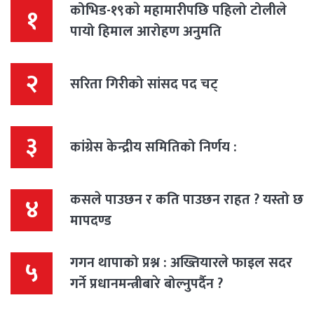
कोभिड-१९काे महामारीपछि पहिलो टोलीले
१
पायो हिमाल आरोहण अनुमति
२
सरिता गिरीको सांसद पद चट्
३
कांग्रेस केन्द्रीय समितिको निर्णय :
कसले पाउछन र कति पाउछन राहत ? यस्तो छ
४
मापदण्ड
गगन थापाको प्रश्न : अख्तियारले फाइल सदर
५
गर्ने प्रधानमन्त्रीबारे बोल्नुपर्दैन ?