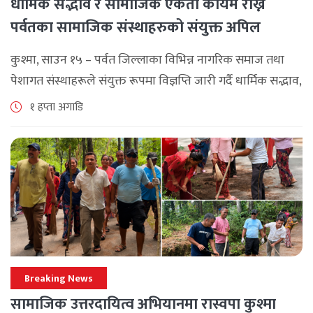
धार्मिक सद्भाव र सामाजिक एकता कायम राख्न
पर्वतका सामाजिक संस्थाहरुको संयुक्त अपिल
कुश्मा, साउन १५ – पर्वत जिल्लाका विभिन्न नागरिक समाज तथा
पेशागत संस्थाहरूले संयुक्त रूपमा विज्ञप्ति जारी गर्दै धार्मिक सद्भाव,
सामाजिक एकता र कानुनी शासन कायम राख्न सबै पक्षलाई संयमता
१ हप्ता अगाडि
अपनाउन [...]
Breaking News
सामाजिक उत्तरदायित्व अभियानमा रास्वपा कुश्मा