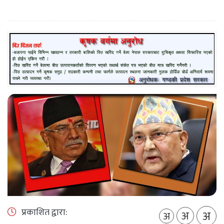
प्रकाशित द्वारा:
अ
अ
अ