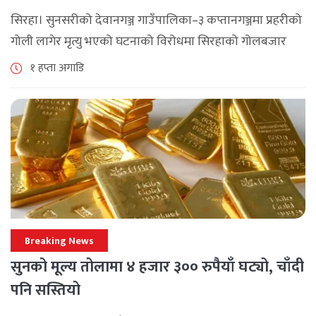
माग
सिरहा। सुनसरीको देवानगञ्ज गाउँपालिका–३ कप्तानगञ्जमा प्रहरीको
गोली लागेर मृत्यु भएको घटनाको विरोधमा सिरहाको गोलबजार
नगरपालिका–८ पुरानो चोक चोहर्वामा स्थानीयले प्रदर्शन गरेका
१ हप्ता अगाडि
छन्। घटनाको निष्पक्ष छानबिनको माग गर्दै स्थानीयहरूले पूर्व–
पश्चिम राजमार्ग अवरुद्ध [...]
Breaking News
सुनको मूल्य तोलामा ४ हजार ३०० रुपैयाँ घट्यो, चाँदी
पनि सस्तियो