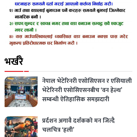
भर्खरै
नेपाल भेटेरिनरी एसोसिएसन र एसियाली
भेटेरिनरी एसोसिएसनबीच ‘वन हेल्थ’
सम्बन्धी ऐतिहासिक समझदारी
प्रर्दशन अगावै दर्शकको मन जित्दै
चलचित्र ‘हली’