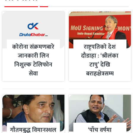
कोरोना संक्रमणबारे
राष्ट्रपतिको देश
जानकारी लिन
दौडाहा : ‘श्रीलंका
निशुल्क टेलिफोन
टापु’ देखि
सेवा
बराहक्षेत्रसम्म
गौतमबुद्ध विमानस्थल
‘पाँच वर्षमा