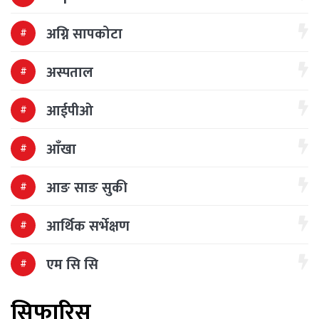
अग्नि सापकोटा
अस्पताल
आईपीओ
आँखा
आङ साङ सुकी
आर्थिक सर्भेक्षण
एम सि सि
सिफारिस