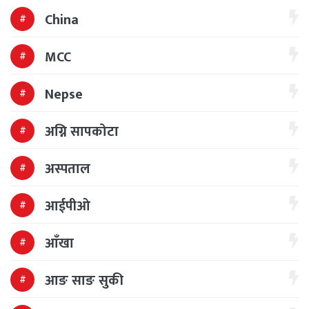
China
MCC
Nepse
अग्नि सापकोटा
अस्पताल
आईपीओ
आँखा
आङ साङ सुकी