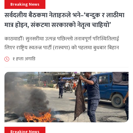
Breaking News
सर्वदलीय बैठकमा नेताहरुले भने–‘बन्दुक र लाठीमा
मात्र होइन, संकटमा सरकारको नेतृत्व चाहियो’
काठमाडौँ। सुनसरीमा उत्पन्न पछिल्लो तनावपूर्ण परिस्थितिलाई
लिएर राष्ट्रिय स्वतन्त्र पार्टी (रास्वपा) को पहलमा बुधबार बिहान
सिंहदरबारमा सर्वदलीय बैठक जारी छ। रास्वपाका सभापति रवि
१ हप्ता अगाडि
लामिछानेले आह्वान गरेको उक्त बैठकमा सहभागी प्रमुख [...]
Breaking News