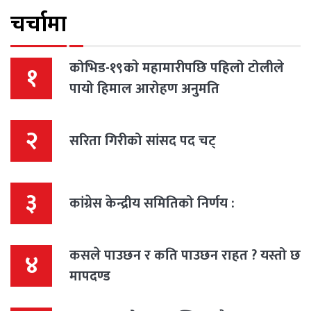
चर्चामा
कोभिड-१९काे महामारीपछि पहिलो टोलीले
१
पायो हिमाल आरोहण अनुमति
२
सरिता गिरीको सांसद पद चट्
३
कांग्रेस केन्द्रीय समितिको निर्णय :
कसले पाउछन र कति पाउछन राहत ? यस्तो छ
४
मापदण्ड