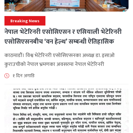
Breaking News
नेपाल भेटेरिनरी एसोसिएसन र एसियाली भेटेरिनरी
एसोसिएसनबीच ‘वन हेल्थ’ सम्बन्धी ऐतिहासिक
समझदारी
काठमाडौं। विश्व भेटेरिनरी एसोसिएसनका अध्यक्ष डा. इसाओ
कुराउचीको नेपाल भ्रमणका अवसरमा नेपाल भेटेरिनरी
एसोसिएसनले अन्तर्राष्ट्रिय सहकार्यलाई नयाँ उचाइमा पुर्‍याउँदै
१ दिन अगाडि
महत्वपूर्ण कूटनीतिक तथा प्राविधिक उपलब्धि हासिल गरेको
जनाएको छ। भ्रमणका क्रममा विश्व [...]