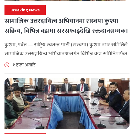
Breaking News
सामाजिक उत्तरदायित्व अभियानमा रास्वपा कुश्मा
सक्रिय, विभिन्न वडामा सरसफाइदेखि रक्तदानसम्मका
कार्यक्रम
कुश्मा, पर्वत — राष्ट्रिय स्वतन्त्र पार्टी (रास्वपा) कुश्मा नगर समितिले
सामाजिक उत्तरदायित्व अभियानअन्तर्गत विभिन्न वडा समितिमार्फत
समुदाय केन्द्रित र सेवामूलक कार्यक्रम सञ्चालन गरिरहेको जनाएको
१ हप्ता अगाडि
छ। श्रावण महिनाभरि विभिन्न वडाहरूमा सडक [...]