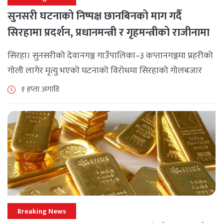
सुनसरी घटनाको निष्पक्ष छानबिनको माग गर्दै
सिरहामा प्रदर्शन, प्रधानमन्त्री र गृहमन्त्रीको राजीनामा
माग
सिरहा। सुनसरीको देवानगञ्ज गाउँपालिका–३ कप्तानगञ्जमा प्रहरीको
गोली लागेर मृत्यु भएको घटनाको विरोधमा सिरहाको गोलबजार
नगरपालिका–८ पुरानो चोक चोहर्वामा स्थानीयले प्रदर्शन गरेका
१ हप्ता अगाडि
छन्। घटनाको निष्पक्ष छानबिनको माग गर्दै स्थानीयहरूले पूर्व–
पश्चिम राजमार्ग अवरुद्ध [...]
Breaking News