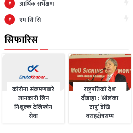
आर्थिक सर्भेक्षण
एम सि सि
सिफारिस
कोरोना संक्रमणबारे
राष्ट्रपतिको देश
जानकारी लिन
दौडाहा : ‘श्रीलंका
निशुल्क टेलिफोन
टापु’ देखि
सेवा
बराहक्षेत्रसम्म