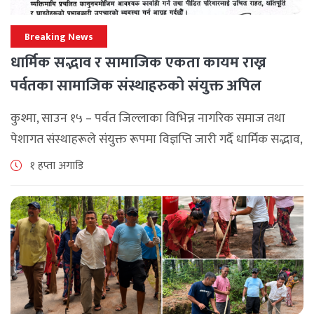
Breaking News
धार्मिक सद्भाव र सामाजिक एकता कायम राख्न
पर्वतका सामाजिक संस्थाहरुको संयुक्त अपिल
कुश्मा, साउन १५ – पर्वत जिल्लाका विभिन्न नागरिक समाज तथा
पेशागत संस्थाहरूले संयुक्त रूपमा विज्ञप्ति जारी गर्दै धार्मिक सद्भाव,
सामाजिक एकता र कानुनी शासन कायम राख्न सबै पक्षलाई संयमता
१ हप्ता अगाडि
अपनाउन [...]