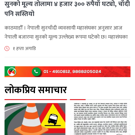
सुनको मूल्य तोलामा ४ हजार ३०० रुपैयाँ घट्यो, चाँदी
पनि सस्तियो
काठमाडौँ । नेपाली सुनचाँदी व्यवसायी महासंघका अनुसार आज
नेपाली बजारमा सुनको मूल्य उल्लेख्य रूपमा घटेको छ। महासंघका
अनुसार छापावाल सुनको मूल्य आज प्रतितोला दुई लाख ८४ हजार
१ हप्ता अगाडि
२०० रुपैयाँ कायम [...]
लोकप्रिय समाचार