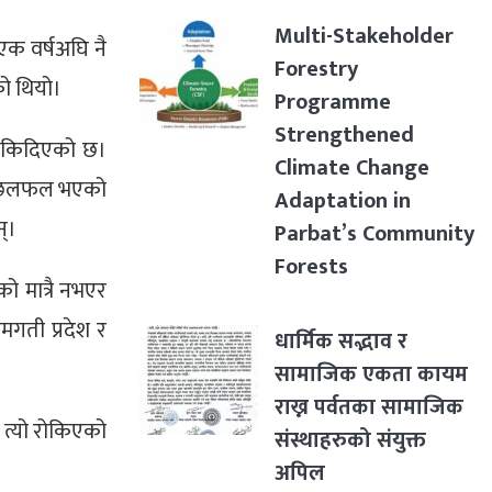
Multi-Stakeholder
क वर्षअघि नै
Forestry
को थियो।
Programme
Strengthened
ा रोकिदिएको छ।
Climate Change
यमा छलफल भएको
Adaptation in
्।
Parbat’s Community
Forests
ो मात्रै नभएर
ामगती प्रदेश र
धार्मिक सद्भाव र
सामाजिक एकता कायम
राख्न पर्वतका सामाजिक
ण त्यो रोकिएको
संस्थाहरुको संयुक्त
अपिल