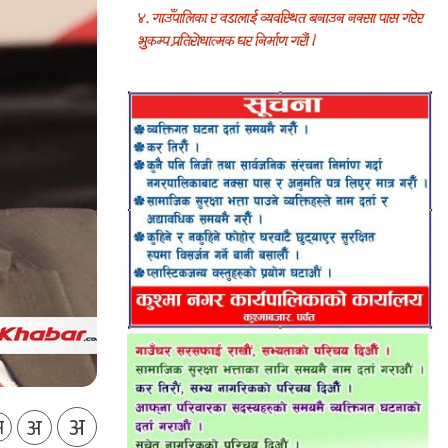
अ
अ
अ