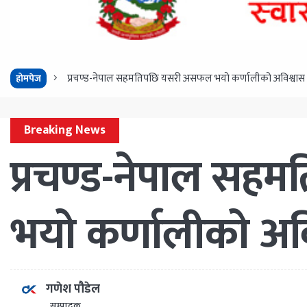
प्रचण्ड-नेपाल सहमतिपछि यसरी असफल भयो कर्णालीको अविश्वास प्
होमपेज
Breaking News
प्रचण्ड-नेपाल स
भयो कर्णालीको अविश
गणेश पौडेल
सम्पादक