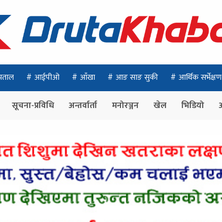
पताल
आईपीओ
आँखा
आङ साङ सुकी
आर्थिक सर्भेक्षण
सूचना-प्रविधि
अन्तर्वार्ता
मनोरञ्जन
खेल
भिडियो