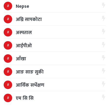
Nepse
अग्नि सापकोटा
अस्पताल
आईपीओ
आँखा
आङ साङ सुकी
आर्थिक सर्भेक्षण
एम सि सि