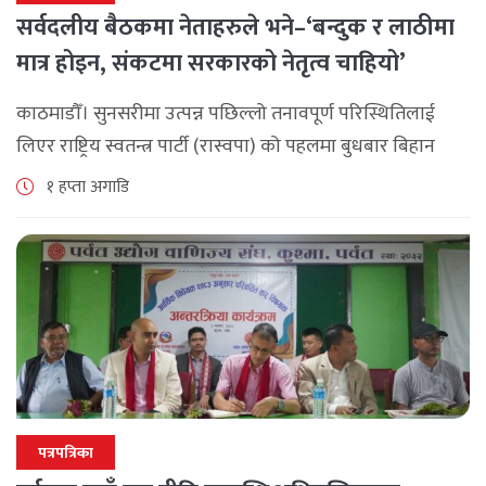
सर्वदलीय बैठकमा नेताहरुले भने–‘बन्दुक र लाठीमा
मात्र होइन, संकटमा सरकारको नेतृत्व चाहियो’
काठमाडौँ। सुनसरीमा उत्पन्न पछिल्लो तनावपूर्ण परिस्थितिलाई
लिएर राष्ट्रिय स्वतन्त्र पार्टी (रास्वपा) को पहलमा बुधबार बिहान
सिंहदरबारमा सर्वदलीय बैठक जारी छ। रास्वपाका सभापति रवि
१ हप्ता अगाडि
लामिछानेले आह्वान गरेको उक्त बैठकमा सहभागी प्रमुख [...]
पत्रपत्रिका