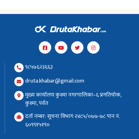
९८५७६२३६६३
druta.khabar@gmail.com
मुख्य कार्यालय कुश्मा नगरपालिका–६ प्रगतिचोक,
कुश्मा, पर्वत
दर्ता नम्बर: सूचना विभाग २४८५/०७७-७८ पान नं.
६०९९१५१९०