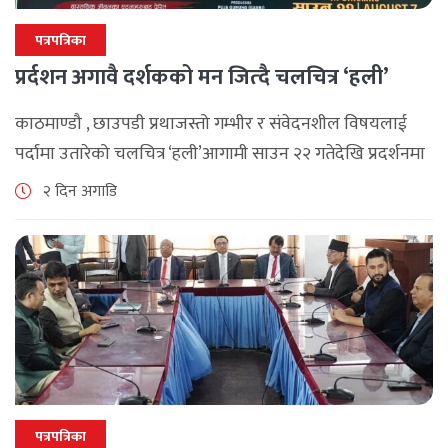
पत्रपत्रिका
प्रर्दशन अगावै दर्शकको मन जित्दै चलचित्र ‘हली’
काठमाण्डौ , छाउपडी प्रथाजस्तो गम्भीर र संवेदनशील विषयलाई
पर्दामा उतारेको चलचित्र ‘हली’आगामी साउन २२ गतेदेखि प्रदर्शनमा
आउने भएको छ। जापुरा फिल्मस् प्रोडक्सन र शुभ चिरायू फिल्मस्को
२ दिन अगाडि
सहकार्यमा ‘हली’ चलचित्र बनेको [...]
पत्रपत्रिका