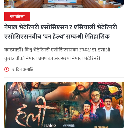
पत्रपत्रिका
नेपाल भेटेरिनरी एसोसिएसन र एसियाली भेटेरिनरी
एसोसिएसनबीच ‘वन हेल्थ’ सम्बन्धी ऐतिहासिक
समझदारी
काठमाडौं। विश्व भेटेरिनरी एसोसिएसनका अध्यक्ष डा. इसाओ
कुराउचीको नेपाल भ्रमणका अवसरमा नेपाल भेटेरिनरी
एसोसिएसनले अन्तर्राष्ट्रिय सहकार्यलाई नयाँ उचाइमा पुर्‍याउँदै
२ दिन अगाडि
महत्वपूर्ण कूटनीतिक तथा प्राविधिक उपलब्धि हासिल गरेको
जनाएको छ। भ्रमणका क्रममा विश्व [...]