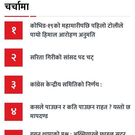
चर्चामा
कोभिड-१९काे महामारीपछि पहिलो टोलीले
१
पायो हिमाल आरोहण अनुमति
२
सरिता गिरीको सांसद पद चट्
३
कांग्रेस केन्द्रीय समितिको निर्णय :
कसले पाउछन र कति पाउछन राहत ? यस्तो छ
४
मापदण्ड
गगन थापाको प्रश्न : अख्तियारले फाइल सदर