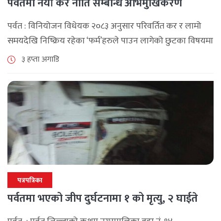
पर्वतमा नयाँ कर नीति सम्बन्धि अभिमुखिकरण
पर्वत : विनियोजन विधेयक २०८३ अनुसार परिवर्तित कर र लामो
समयदेखि निष्क्रिय रहेका ‘फर्म’हरुले पाउन लागेको छुटका विषयमा
पर्वतमा अन्तरक्रिया भएको छ , आन्तरिक राजश्व कार्यालय बागलुङ
३ हप्ता अगाडि
र पर्वत उद्योग [...]
पत्रपत्रिका
पर्वतमा भएको जीप दुर्घटनामा १ को मृत्यु, २ घाईते