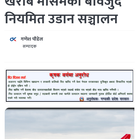
खराब मौसमका बावजुद
नियमित उडान सञ्चालन
गणेश पौडेल
सम्पादक