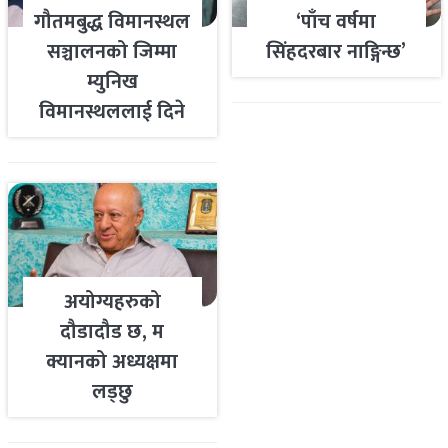
गौतमबुद्ध विमानस्थल
‘पाँच वर्षमा
सञ्चालनको जिम्मा
सिंहदरबार नाङ्गिन्छ’
म्युनिख
विमानस्थललाई दिने
तयारी
अयोग्यहरुको
दौडादौड छ, म
क्यानको अध्यक्षमा
लड्छु